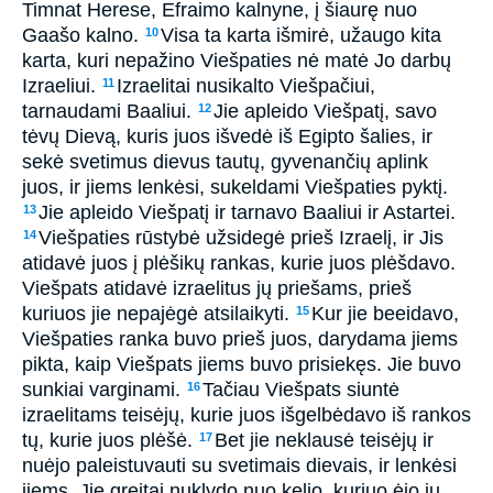
Timnat Herese, Efraimo kalnyne, į šiaurę nuo
Gaašo kalno.
Visa ta karta išmirė, užaugo kita
10
karta, kuri nepažino Viešpaties nė matė Jo darbų
Izraeliui.
Izraelitai nusikalto Viešpačiui,
11
tarnaudami Baaliui.
Jie apleido Viešpatį, savo
12
tėvų Dievą, kuris juos išvedė iš Egipto šalies, ir
sekė svetimus dievus tautų, gyvenančių aplink
juos, ir jiems lenkėsi, sukeldami Viešpaties pyktį.
Jie apleido Viešpatį ir tarnavo Baaliui ir Astartei.
13
Viešpaties rūstybė užsidegė prieš Izraelį, ir Jis
14
atidavė juos į plėšikų rankas, kurie juos plėšdavo.
Viešpats atidavė izraelitus jų priešams, prieš
kuriuos jie nepajėgė atsilaikyti.
Kur jie beeidavo,
15
Viešpaties ranka buvo prieš juos, darydama jiems
pikta, kaip Viešpats jiems buvo prisiekęs. Jie buvo
sunkiai varginami.
Tačiau Viešpats siuntė
16
izraelitams teisėjų, kurie juos išgelbėdavo iš rankos
tų, kurie juos plėšė.
Bet jie neklausė teisėjų ir
17
nuėjo paleistuvauti su svetimais dievais, ir lenkėsi
jiems. Jie greitai nuklydo nuo kelio, kuriuo ėjo jų