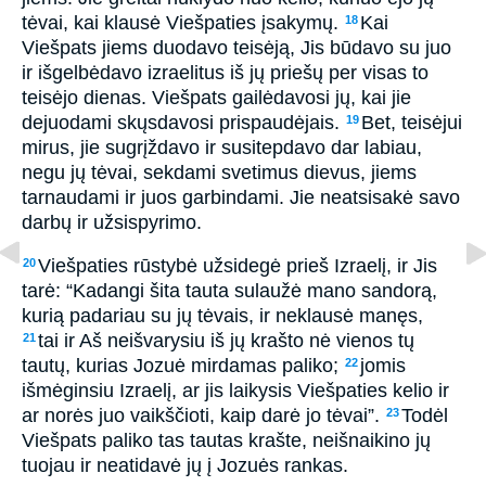
tėvai, kai klausė Viešpaties įsakymų.
Kai
18
Viešpats jiems duodavo teisėją, Jis būdavo su juo
ir išgelbėdavo izraelitus iš jų priešų per visas to
teisėjo dienas. Viešpats gailėdavosi jų, kai jie
dejuodami skųsdavosi prispaudėjais.
Bet, teisėjui
19
mirus, jie sugrįždavo ir susitepdavo dar labiau,
negu jų tėvai, sekdami svetimus dievus, jiems
tarnaudami ir juos garbindami. Jie neatsisakė savo
darbų ir užsispyrimo.
Viešpaties rūstybė užsidegė prieš Izraelį, ir Jis
20
tarė: “Kadangi šita tauta sulaužė mano sandorą,
kurią padariau su jų tėvais, ir neklausė manęs,
tai ir Aš neišvarysiu iš jų krašto nė vienos tų
21
tautų, kurias Jozuė mirdamas paliko;
jomis
22
išmėginsiu Izraelį, ar jis laikysis Viešpaties kelio ir
ar norės juo vaikščioti, kaip darė jo tėvai”.
Todėl
23
Viešpats paliko tas tautas krašte, neišnaikino jų
tuojau ir neatidavė jų į Jozuės rankas.