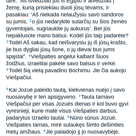
tarė: “Aš išvedžiau jus iš Egipto ir atvedžiau į
žemę, kurią prisiekiau duoti jūsų tėvams, ir
pasakiau: ‘Aš niekada nelaužysiu savo sandoros
su jumis,
o jūs nedarykite sutarčių su šios žemės
2
gyventojais, sugriaukite jų aukurus’. Bet jūs
nepaklusote mano balsui. Kodėl jūs taip padarėte?
Todėl Aš sakau, kad neišvarysiu jų iš jūsų krašto,
3
jie bus dygliai jūsų šone, o jų dievai bus jums
spąstai”.
Viešpaties angelui kalbant šiuos
4
žodžius, izraelitai pakėlė savo balsus ir verkė.
Todėl šią vietą pavadino Bochimu. Jie čia aukojo
5
Viešpačiui.
Kai Jozuė paleido tautą, kiekvienas nuėjo į savo
6
nuosavybę ir ten apsigyveno.
Tauta tarnavo
7
Viešpačiui per visas Jozuės dienas ir kol buvo gyvi
vyresnieji, kurie matė visus Viešpaties darbus,
padarytus Izraelio tautai.
Nūno sūnus Jozuė,
8
Viešpaties tarnas, mirė sulaukęs šimto dešimties
metų amžiaus.
Jie palaidojo jį jo nuosavybėje,
9