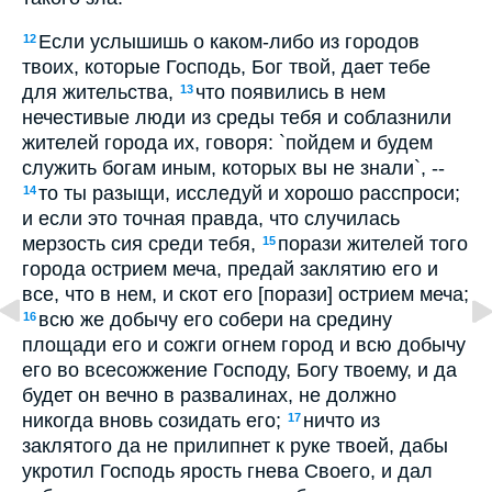
Если услышишь о каком-либо из городов
12
твоих, которые Господь, Бог твой, дает тебе
для жительства,
что появились в нем
13
нечестивые люди из среды тебя и соблазнили
жителей города их, говоря: `пойдем и будем
служить богам иным, которых вы не знали`, --
то ты разыщи, исследуй и хорошо расспроси;
14
и если это точная правда, что случилась
мерзость сия среди тебя,
порази жителей того
15
города острием меча, предай заклятию его и
все, что в нем, и скот его [порази] острием меча;
всю же добычу его собери на средину
16
площади его и сожги огнем город и всю добычу
его во всесожжение Господу, Богу твоему, и да
будет он вечно в развалинах, не должно
никогда вновь созидать его;
ничто из
17
заклятого да не прилипнет к руке твоей, дабы
укротил Господь ярость гнева Своего, и дал