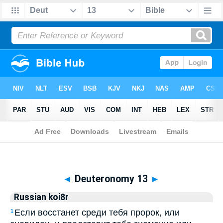
Biblia
>
Russian koi8r
> Deuteronomy 13
◄
Deuteronomy 13
►
Russian koi8r
Если восстанет среди тебя пророк, или
1