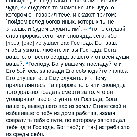
сновидец, и представит тебе знамение или
чудо,
и сбудется то знамение или чудо, о
2
котором он говорил тебе, и скажет притом:
`пойдем вслед богов иных, которых ты не
знаешь, и будем служить им`, --
то не слушай
3
слов пророка сего, или сновидца сего; ибо
[чрез] [сие] искушает вас Господь, Бог ваш,
чтобы узнать, любите ли вы Господа, Бога
вашего, от всего сердца вашего и от всей души
вашей;
Господу, Богу вашему, последуйте и
4
Его бойтесь, заповеди Его соблюдайте и гласа
Его слушайте, и Ему служите, и к Нему
прилепляйтесь;
а пророка того или сновидца
5
того должно предать смерти за то, что он
уговаривал вас отступить от Господа, Бога
вашего, выведшего вас из земли Египетской и
избавившего тебя из дома рабства, желая
совратить тебя с пути, по которому заповедал
тебе идти Господь, Бог твой; и [так] истреби зло
из среды себя.