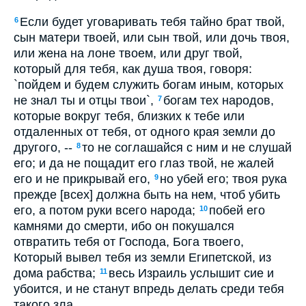
Если будет уговаривать тебя тайно брат твой,
6
сын матери твоей, или сын твой, или дочь твоя,
или жена на лоне твоем, или друг твой,
который для тебя, как душа твоя, говоря:
`пойдем и будем служить богам иным, которых
не знал ты и отцы твои`,
богам тех народов,
7
которые вокруг тебя, близких к тебе или
отдаленных от тебя, от одного края земли до
другого, --
то не соглашайся с ним и не слушай
8
его; и да не пощадит его глаз твой, не жалей
его и не прикрывай его,
но убей его; твоя рука
9
прежде [всех] должна быть на нем, чтоб убить
его, а потом руки всего народа;
побей его
10
камнями до смерти, ибо он покушался
отвратить тебя от Господа, Бога твоего,
Который вывел тебя из земли Египетской, из
дома рабства;
весь Израиль услышит сие и
11
убоится, и не станут впредь делать среди тебя
такого зла.