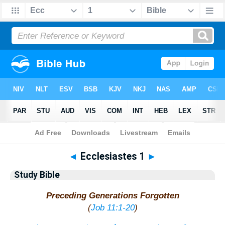
Bible
>
Study Bible
> Ecclesiastes 1
◄
Ecclesiastes 1
►
Study Bible
Preceding Generations Forgotten
(
Job 11:1-20
)