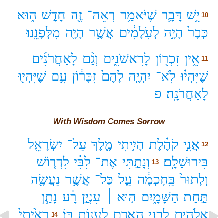
יֵ֥שׁ
דָּבָ֛ר
שֶׁיֹּאמַ֥ר
רְאֵה־
זֶ֖ה
חָדָ֣שׁ
ה֑וּא
10
כְּבָר֙
הָיָ֣ה
לְעֹֽלָמִ֔ים
אֲשֶׁ֥ר
הָיָ֖ה
מִלְּפָנֵֽנוּ׃
אֵ֥ין
זִכְר֖וֹן
לָרִאשֹׁנִ֑ים
וְגַ֨ם
לָאַחֲרֹנִ֜ים
11
שֶׁיִּהְי֗וּ
לֹֽא־
יִהְיֶ֤ה
לָהֶם֙
זִכָּר֔וֹן
עִ֥ם
שֶׁיִּהְי֖וּ
לָאַחֲרֹנָֽה׃
פ
With Wisdom Comes Sorrow
אֲנִ֣י
קֹהֶ֗לֶת
הָיִ֥יתִי
מֶ֛לֶךְ
עַל־
יִשְׂרָאֵ֖ל
12
בִּירוּשָׁלִָֽם׃
וְנָתַ֣תִּי
אֶת־
לִבִּ֗י
לִדְר֤וֹשׁ
13
וְלָתוּר֙
בַּֽחָכְמָ֔ה
עַ֛ל
כָּל־
אֲשֶׁ֥ר
נַעֲשָׂ֖ה
תַּ֣חַת
הַשָּׁמָ֑יִם
ה֣וּא ׀
עִנְיַ֣ן
רָ֗ע
נָתַ֧ן
אֱלֹהִ֛ים
לִבְנֵ֥י
הָאָדָ֖ם
לַעֲנ֥וֹת
בּֽוֹ׃
רָאִ֙יתִי֙
14