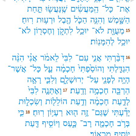
אֶת־
כָּל־
הַֽמַּעֲשִׂ֔ים
שֶֽׁנַּעֲשׂ֖וּ
תַּ֣חַת
הַשָּׁ֑מֶשׁ
וְהִנֵּ֥ה
הַכֹּ֛ל
הֶ֖בֶל
וּרְע֥וּת
רֽוּחַ׃
מְעֻוָּ֖ת
לֹא־
יוּכַ֣ל
לִתְקֹ֑ן
וְחֶסְר֖וֹן
לֹא־
15
יוּכַ֥ל
לְהִמָּנֽוֹת׃
דִּבַּ֨רְתִּי
אֲנִ֤י
עִם־
לִבִּי֙
לֵאמֹ֔ר
אֲנִ֗י
הִנֵּ֨ה
16
הִגְדַּ֤לְתִּי
וְהוֹסַ֙פְתִּי֙
חָכְמָ֔ה
עַ֛ל
כָּל־
אֲשֶׁר־
הָיָ֥ה
לְפָנַ֖י
עַל־
יְרוּשָׁלִָ֑ם
וְלִבִּ֛י
רָאָ֥ה
הַרְבֵּ֖ה
חָכְמָ֥ה
וָדָֽעַת׃
וָאֶתְּנָ֤ה
לִבִּי֙
17
לָדַ֣עַת
חָכְמָ֔ה
וְדַ֥עַת
הוֹלֵל֖וֹת
וְשִׂכְל֑וּת
יָדַ֕עְתִּי
שֶׁגַּם־
זֶ֥ה
ה֖וּא
רַעְי֥וֹן
רֽוּחַ׃
כִּ֛י
18
בְּרֹ֥ב
חָכְמָ֖ה
רָב־
כָּ֑עַס
וְיוֹסִ֥יף
דַּ֖עַת
יוֹסִ֥יף
מַכְאֽוֹב׃