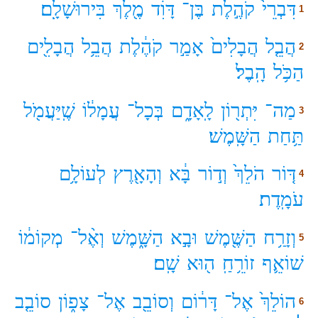
דִּבְרֵי֙
קֹהֶ֣לֶת
בֶּן־
דָּוִ֔ד
מֶ֖לֶךְ
בִּירוּשָׁלִָֽם׃
1
הֲבֵ֤ל
הֲבָלִים֙
אָמַ֣ר
קֹהֶ֔לֶת
הֲבֵ֥ל
הֲבָלִ֖ים
2
הַכֹּ֥ל
הָֽבֶל׃
מַה־
יִּתְר֖וֹן
לָֽאָדָ֑ם
בְּכָל־
עֲמָל֔וֹ
שֶֽׁיַּעֲמֹ֖ל
3
תַּ֥חַת
הַשָּֽׁמֶשׁ׃
דּ֤וֹר
הֹלֵךְ֙
וְד֣וֹר
בָּ֔א
וְהָאָ֖רֶץ
לְעוֹלָ֥ם
4
עֹמָֽדֶת׃
וְזָרַ֥ח
הַשֶּׁ֖מֶשׁ
וּבָ֣א
הַשָּׁ֑מֶשׁ
וְאֶ֨ל־
מְקוֹמ֔וֹ
5
שׁוֹאֵ֛ף
זוֹרֵ֥חַֽ
ה֖וּא
שָֽׁם׃
הוֹלֵךְ֙
אֶל־
דָּר֔וֹם
וְסוֹבֵ֖ב
אֶל־
צָפ֑וֹן
סוֹבֵ֤ב
6