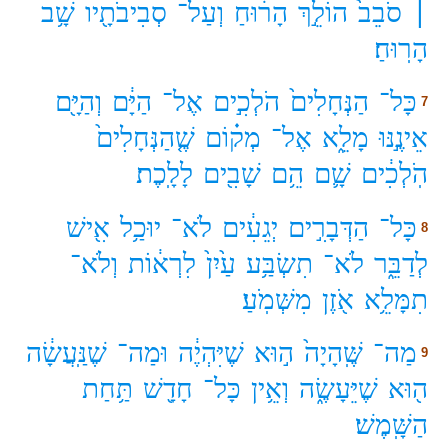
׀
סֹבֵב֙
הוֹלֵ֣ךְ
הָר֔וּחַ
וְעַל־
סְבִיבֹתָ֖יו
שָׁ֥ב
הָרֽוּחַ׃
כָּל־
הַנְּחָלִים֙
הֹלְכִ֣ים
אֶל־
הַיָּ֔ם
וְהַיָּ֖ם
7
אֵינֶ֣נּוּ
מָלֵ֑א
אֶל־
מְק֗וֹם
שֶׁ֤הַנְּחָלִים֙
הֹֽלְכִ֔ים
שָׁ֛ם
הֵ֥ם
שָׁבִ֖ים
לָלָֽכֶת׃
כָּל־
הַדְּבָרִ֣ים
יְגֵעִ֔ים
לֹא־
יוּכַ֥ל
אִ֖ישׁ
8
לְדַבֵּ֑ר
לֹא־
תִשְׂבַּ֥ע
עַ֙יִן֙
לִרְא֔וֹת
וְלֹא־
תִמָּלֵ֥א
אֹ֖זֶן
מִשְּׁמֹֽעַ׃
מַה־
שֶּֽׁהָיָה֙
ה֣וּא
שֶׁיִּהְיֶ֔ה
וּמַה־
שֶׁנַּֽעֲשָׂ֔ה
9
ה֖וּא
שֶׁיֵּעָשֶׂ֑ה
וְאֵ֥ין
כָּל־
חָדָ֖שׁ
תַּ֥חַת
הַשָּֽׁמֶשׁ׃