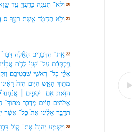
וְלֹֽא־
תַעֲנֶ֥ה
בְרֵֽעֲךָ֖
עֵ֥ד
שָֽׁוְא
20
וְלֹ֥א
תַחְמֹ֖ד
אֵ֣שֶׁת
רֵעֶ֑ךָ
ס
ו
21
אֶֽת־
הַדְּבָרִ֣ים
הָאֵ֡לֶּה
דִּבֶּר֩
י
22
וַֽיִּכְתְּבֵ֗ם
עַל־
שְׁנֵי֙
לֻחֹ֣ת
אֲבָנִ֔י
אֵלַ֔י
כָּל־
רָאשֵׁ֥י
שִׁבְטֵיכֶ֖ם
וְזִקְ
מִתּ֣וֹךְ
הָאֵ֑שׁ
הַיּ֤וֹם
הַזֶּה֙
רָאִ֔ינוּ
הַזֹּ֑את
אִם־
יֹסְפִ֣ים ׀
אֲנַ֗חְנוּ
ל
אֱלֹהִ֨ים
חַיִּ֜ים
מְדַבֵּ֧ר
מִתּוֹךְ־
הָ
תְּדַבֵּ֣ר
אֵלֵ֗ינוּ
אֵת֩
כָּל־
אֲשֶׁ֨ר
יְ
וַיִּשְׁמַ֤ע
יְהוָה֙
אֶת־
ק֣וֹל
דִּבְר
28