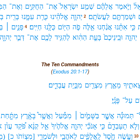
ֵל֒
וַיֹּ֣אמֶר
אֲלֵהֶ֗ם
שְׁמַ֤ע
יִשְׂרָאֵל֙
אֶת־
הַחֻקִּ֣ים
וְאֶת־
הַמִ
וּשְׁמַרְתֶּ֖ם
לַעֲשֹׂתָֽם׃
יְהוָ֣ה
אֱלֹהֵ֗ינוּ
כָּרַ֥ת
עִמָּ֛נוּ
בְּרִ֖ית
בְּ
2
ת
כִּ֣י
אִתָּ֗נוּ
אֲנַ֨חְנוּ
אֵ֥לֶּה
פֹ֛ה
הַיּ֖וֹם
כֻּלָּ֥נוּ
חַיִּֽים׃
פָּנִ֣ים ׀
בְ
4
יְהוָ֤ה
וּבֵֽינֵיכֶם֙
בָּעֵ֣ת
הַהִ֔וא
לְהַגִּ֥יד
לָכֶ֖ם
אֶת־
דְּבַ֣ר
יְהוָ֑ה
The Ten Commandments
(
Exodus 20:1-17
)
ֵאתִ֛יךָ
מֵאֶ֥רֶץ
מִצְרַ֖יִם
מִבֵּ֣י֥ת
עֲבָדִֽ֑ים׃
ים
עַל־
פָּנָֽ֗יַ׃
־
תְּמוּנָ֔֡ה
אֲשֶׁ֤֣ר
בַּשָּׁמַ֣֙יִם֙ ׀
מִמַּ֔֡עַל
וַאֲשֶׁ֥ר֩
בָּאָ֖֨רֶץ
מִתָּ֑֜חַת
וְלֹ֣א
תָעָבְדֵ֑ם֒
כִּ֣י
אָנֹכִ֞י
יְהוָ֤ה
אֱלֹהֶ֙יךָ֙
אֵ֣ל
קַנָּ֔א
פֹּ֠קֵד
עֲוֹ֨ן
א
וְעֹ֤֥שֶׂה
חֶ֖֙סֶד֙
לַֽאֲלָפִ֑֔ים
לְאֹהֲבַ֖י
וּלְשֹׁמְרֵ֥י
[מִצְוֹתֹו
כ]
(מִצ
10