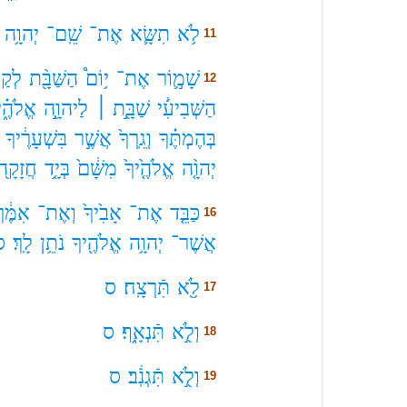
לֹ֥א
תִשָּׂ֛א
אֶת־
שֵֽׁם־
יְהוָ֥ה
11
שָׁמ֣֛וֹר
אֶת־
י֥וֹם֩
הַשַּׁבָּ֖֨ת
לְקַדְ
12
הַשְּׁבִיעִ֜֔י
שַׁבָּ֖֣ת ׀
לַיהוָ֖֣ה
אֱלֹהֶ֑֗י
בְּהֶמְתֶּ֗ךָ
וְגֵֽרְךָ֙
אֲשֶׁ֣ר
בִּשְׁעָרֶ֔יךָ
יְהוָ֤֨ה
אֱלֹהֶ֤֙יךָ֙
מִשָּׁ֔ם֙
בְּיָ֤֥ד
חֲזָקָ֖ה֙
כַּבֵּ֤ד
אֶת־
אָבִ֙יךָ֙
וְאֶת־
אִמֶּ֔ך
16
אֲשֶׁר־
יְהוָ֥ה
אֱלֹהֶ֖יךָ
נֹתֵ֥ן
לָֽךְ׃
ס
לֹ֥֖א
תִּֿרְצָֽח׃
ס
17
וְלֹ֖֣א
תִּֿנְאָֽ֑ף׃
ס
18
וְלֹ֖֣א
תִּֿגְנֹֽ֔ב׃
ס
19