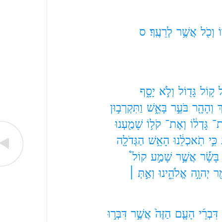
ֹ
וְכֹ֖ל
אֲשֶׁ֥ר
לְרֵעֶֽךָ׃
ס
ל
ק֥וֹל
גָּד֖וֹל
וְלֹ֣א
יָסָ֑ף
ְ
וְהָהָ֖ר
בֹּעֵ֣ר
בָּאֵ֑שׁ
וַתִּקְרְב֣וּן
ת־
גָּדְל֔וֹ
וְאֶת־
קֹל֥וֹ
שָׁמַ֖עְנוּ
כִּ֣י
תֹֽאכְלֵ֔נוּ
הָאֵ֥שׁ
הַגְּדֹלָ֖ה
בָּשָׂ֡ר
אֲשֶׁ֣ר
שָׁמַ֣ע
קוֹל֩
֖ר
יְהוָ֣ה
אֱלֹהֵ֑ינוּ
וְאַ֣תְּ ׀
דִּבְרֵ֜י
הָעָ֤ם
הַזֶּה֙
אֲשֶׁ֣ר
דִּבְּר֣וּ