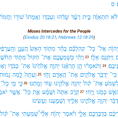
׃
ס
ְלֹ֨א
תִתְאַוֶּ֜ה
בֵּ֣ית
רֵעֶ֗ךָ
שָׂדֵ֜הוּ
וְעַבְדּ֤וֹ
וַאֲמָתוֹ֙
שׁוֹר֣וֹ
וַחֲמֹר֔ו
Moses Intercedes for the People
(
Exodus 20:18-21
;
Hebrews 12:18-29
)
ְהוָ֨ה
אֶל־
כָּל־
קְהַלְכֶ֜ם
בָּהָ֗ר
מִתּ֤וֹךְ
הָאֵשׁ֙
הֶֽעָנָ֣ן
וְהָֽעֲרָפֶ֔
ם
וַֽיִּתְּנֵ֖ם
אֵלָֽי׃
וַיְהִ֗י
כְּשָׁמְעֲכֶ֤ם
אֶת־
הַקּוֹל֙
מִתּ֣וֹךְ
הַחֹ֔שֶׁך
23
נֵיכֶֽם׃
וַתֹּאמְר֗וּ
הֵ֣ן
הֶרְאָ֜נוּ
יְהוָ֤ה
אֱלֹהֵ֙ינוּ֙
אֶת־
כְּבֹד֣וֹ
וְאֶ
24
כִּֽי־
יְדַבֵּ֧ר
אֱלֹהִ֛ים
אֶת־
הָֽאָדָ֖ם
וָחָֽי׃
וְעַתָּה֙
לָ֣מָּה
נָמ֔וּת
25
ִ֠שְׁמֹעַ
אֶת־
ק֨וֹל
יְהוָ֧ה
אֱלֹהֵ֛ינוּ
ע֖וֹד
וָמָֽתְנוּ׃
כִּ֣י
מִ֣י
כָל־
26
אֵ֛שׁ
כָּמֹ֖נוּ
וַיֶּֽחִי׃
קְרַ֤ב
אַתָּה֙
וּֽשֲׁמָ֔ע
אֵ֛ת
כָּל־
אֲשֶׁ֥ר
יֹאמַ
27
דַבֵּ֜ר
יְהוָ֧ה
אֱלֹהֵ֛ינוּ
אֵלֶ֖יךָ
וְשָׁמַ֥עְנוּ
וְעָשִֽׂינוּ׃
ֵיכֶ֔ם
בְּדַבֶּרְכֶ֖ם
אֵלָ֑י
וַיֹּ֨אמֶר
יְהוָ֜ה
אֵלַ֗י
שָׁ֠מַעְתִּי
אֶת־
ק֨וֹל