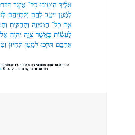
אֵלֶ֔יךָ
הֵיטִ֖יבוּ
כָּל־
אֲשֶׁ֥ר
דִּבֵּֽרוּ׃
לְמַ֨עַן
יִיטַ֥ב
לָהֶ֛ם
וְלִבְנֵיהֶ֖ם
לְעֹ
אֵ֧ת
כָּל־
הַמִּצְוָ֛ה
וְהַחֻקִּ֥ים
וְהַמ
לַעֲשׂ֔וֹת
כַּאֲשֶׁ֥ר
צִוָּ֛ה
יְהוָ֥ה
אֱלֹה
אֶתְכֶ֖ם
תֵּלֵ֑כוּ
לְמַ֤עַן
תִּֽחְיוּן֙
וְט֣ו
 and verse numbers on Biblos.com sites are
e
© 2012, Used by Permission