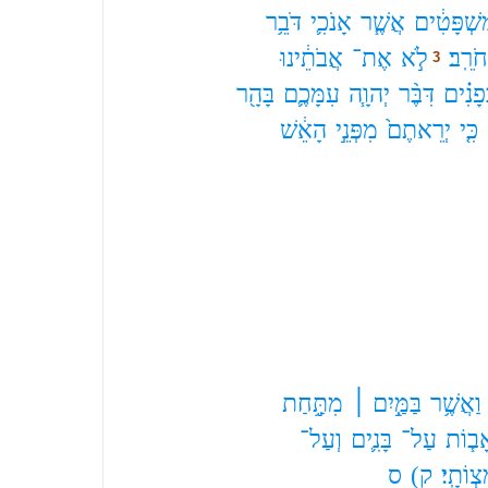
ּשְׁפָּטִ֔ים
אֲשֶׁ֧ר
אָנֹכִ֛י
דֹּבֵ֥ר
חֹרֵֽב׃
לֹ֣א
אֶת־
אֲבֹתֵ֔ינוּ
3
ּפָנִ֗ים
דִּבֶּ֨ר
יְהוָ֧ה
עִמָּכֶ֛ם
בָּהָ֖ר
כִּ֤י
יְרֵאתֶם֙
מִפְּנֵ֣י
הָאֵ֔שׁ
וַאֲשֶׁ֥ר
בַּמַּ֖֣יִם ׀
מִתַּ֥֣חַת
ָב֧וֹת
עַל־
בָּנִ֛ים
וְעַל־
ְוֹתָֽי׃
ק)
ס