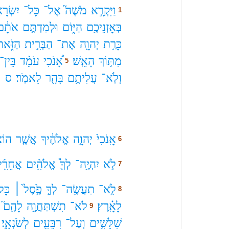
וַיִּקְרָ֣א
מֹשֶׁה֮
אֶל־
כָּל־
יִשְׂרָא
1
בְּאָזְנֵיכֶ֖ם
הַיּ֑וֹם
וּלְמַדְתֶּ֣ם
אֹתָ֔ם
כָּרַ֥ת
יְהוָ֖ה
אֶת־
הַבְּרִ֣ית
הַזֹּ֑א
מִתּ֥וֹךְ
הָאֵֽשׁ׃
אָ֠נֹכִי
עֹמֵ֨ד
בֵּין־
5
וְלֹֽא־
עֲלִיתֶ֥ם
בָּהָ֖ר
לֵאמֹֽר׃
ס
אָֽנֹכִי֙
יְהוָ֣ה
אֱלֹהֶ֔יךָ
אֲשֶׁ֧ר
הוֹצ
6
לֹ֣א
יִהְיֶ֥ה־
לְךָ֛֩
אֱלֹהִ֥֨ים
אֲחֵרִ֖֜
7
לֹֽ֣א־
תַעֲשֶׂ֥ה־
לְךָ֥֣
פֶ֣֙סֶל֙ ׀
כָּל
8
לָאָֽ֗רֶץ׃
לֹא־
תִשְׁתַּחֲוֶ֥֣ה
לָהֶ֖ם֮
9
שִׁלֵּשִׁ֥ים
וְעַל־
רִבֵּעִ֖ים
לְשֹׂנְאָֽ֑י׃