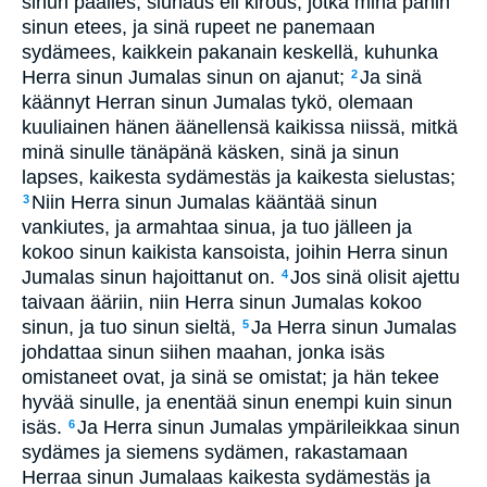
sinun päälles, siunaus eli kirous, jotka minä panin
sinun etees, ja sinä rupeet ne panemaan
sydämees, kaikkein pakanain keskellä, kuhunka
Herra sinun Jumalas sinun on ajanut;
Ja sinä
2
käännyt Herran sinun Jumalas tykö, olemaan
kuuliainen hänen äänellensä kaikissa niissä, mitkä
minä sinulle tänäpänä käsken, sinä ja sinun
lapses, kaikesta sydämestäs ja kaikesta sielustas;
Niin Herra sinun Jumalas kääntää sinun
3
vankiutes, ja armahtaa sinua, ja tuo jälleen ja
kokoo sinun kaikista kansoista, joihin Herra sinun
Jumalas sinun hajoittanut on.
Jos sinä olisit ajettu
4
taivaan ääriin, niin Herra sinun Jumalas kokoo
sinun, ja tuo sinun sieltä,
Ja Herra sinun Jumalas
5
johdattaa sinun siihen maahan, jonka isäs
omistaneet ovat, ja sinä se omistat; ja hän tekee
hyvää sinulle, ja enentää sinun enempi kuin sinun
isäs.
Ja Herra sinun Jumalas ympärileikkaa sinun
6
sydämes ja siemens sydämen, rakastamaan
Herraa sinun Jumalaas kaikesta sydämestäs ja