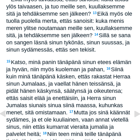
ylös taivaasen, ja tuo meille sen, kuullaksemme
sitä ja tehdäksemme sen jälkeen?
Eikä myös ole
13
tuolla puolella merta, ettäs sanoisit: kuka menis
meren ylitse noutamaan meille sen, kuullaksemme
sitä, ja tehdäksemme sen jälkeen?
Sillä se sana
14
on sangen läsnä sinun tykönäs, sinun suussas, ja
sinun sydämessäs, ettäs sen tekisit.
Katso, minä panin tänäpänä sinun etees elämän
15
ja hyvän, niin myös kuoleman ja pahan,
Siinä
16
kuin minä tänäpänä käsken, ettäs rakastat Herraa
sinun Jumalaas, ja vaellat hänen teissänsä, ja
pidät hänen käskynsä, säätynsä ja oikeutensa;
ettäs saisit elää ja enettäisiin, ja Herra sinun
Jumalas siunais sinua siinä maassa, kuhunkas
menet, sitä omistamaan.
Mutta jos sinä käännät
17
sydämes, ja et ole kuuliainen, vaan annat vietellä
sinus, niin ettäs kumarrat vieraita jumalia ja
palvelet heitä;
Niin teen minä teille tänäpänä
18