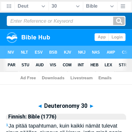
Biblia
>
Finnish: Bible (1776)
> Deuteronomy 30
◄
Deuteronomy 30
►
Finnish: Bible (1776)
Ja pitää tapahtuman, kuin kaikki nämät tulevat
1