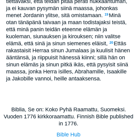
tiettäväksi, että teidän pitää peräti hukkaantuman,
ja ei kauvan pysymän siinä maassa, johonkas
menet Jordanin ylitse, sitä omistamaan.
Minä
19
otan tänäpänä taivaan ja maan todistajaksi teistä,
että minä panin teidän eteenne elämän ja
kuoleman, siunauksen ja kirouksen; niin valitse
elämä, että sinä ja sinun siemenes eläisit,
Ettäs
20
rakastaisit Herraa sinun Jumalaas ja kuulisit hänen
ääntänsä, ja riippuisit hänessä kiinni; sillä hän on
sinun elämäs ja sinun pitkä ikäs, että pysyisit siinä
maassa, jonka Herra isilles, Abrahamille, Isaakille
ja Jakobille vannoi, heille antaaksensa.
Biblia, Se on: Koko Pyhä Raamattu, Suomeksi.
Vuoden 1776 kirkkoraamattu. Finnish Bible published
in 1776.
Bible Hub