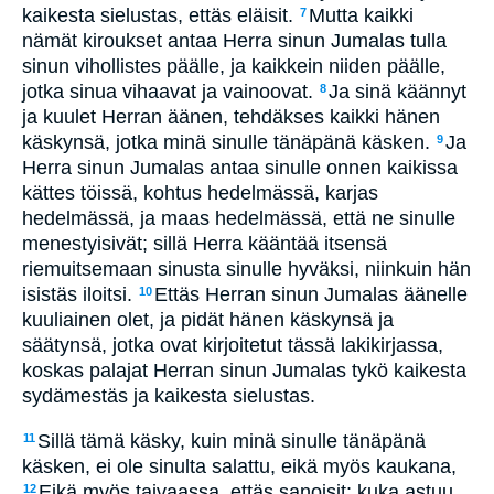
kaikesta sielustas, ettäs eläisit.
Mutta kaikki
7
nämät kiroukset antaa Herra sinun Jumalas tulla
sinun vihollistes päälle, ja kaikkein niiden päälle,
jotka sinua vihaavat ja vainoovat.
Ja sinä käännyt
8
ja kuulet Herran äänen, tehdäkses kaikki hänen
käskynsä, jotka minä sinulle tänäpänä käsken.
Ja
9
Herra sinun Jumalas antaa sinulle onnen kaikissa
kättes töissä, kohtus hedelmässä, karjas
hedelmässä, ja maas hedelmässä, että ne sinulle
menestyisivät; sillä Herra kääntää itsensä
riemuitsemaan sinusta sinulle hyväksi, niinkuin hän
isistäs iloitsi.
Ettäs Herran sinun Jumalas äänelle
10
kuuliainen olet, ja pidät hänen käskynsä ja
säätynsä, jotka ovat kirjoitetut tässä lakikirjassa,
koskas palajat Herran sinun Jumalas tykö kaikesta
sydämestäs ja kaikesta sielustas.
Sillä tämä käsky, kuin minä sinulle tänäpänä
11
käsken, ei ole sinulta salattu, eikä myös kaukana,
Eikä myös taivaassa, ettäs sanoisit: kuka astuu
12