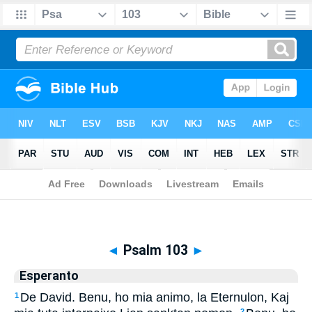
Biblia
>
Esperanto
> Psalm 103
◄
Psalm 103
►
Esperanto
De David. Benu, ho mia animo, la Eternulon, Kaj
1
2