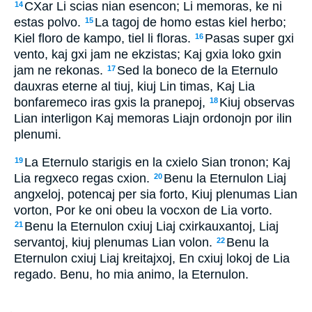
CXar Li scias nian esencon; Li memoras, ke ni
14
estas polvo.
La tagoj de homo estas kiel herbo;
15
Kiel floro de kampo, tiel li floras.
Pasas super gxi
16
vento, kaj gxi jam ne ekzistas; Kaj gxia loko gxin
jam ne rekonas.
Sed la boneco de la Eternulo
17
dauxras eterne al tiuj, kiuj Lin timas, Kaj Lia
bonfaremeco iras gxis la pranepoj,
Kiuj observas
18
Lian interligon Kaj memoras Liajn ordonojn por ilin
plenumi.
La Eternulo starigis en la cxielo Sian tronon; Kaj
19
Lia regxeco regas cxion.
Benu la Eternulon Liaj
20
angxeloj, potencaj per sia forto, Kiuj plenumas Lian
vorton, Por ke oni obeu la vocxon de Lia vorto.
Benu la Eternulon cxiuj Liaj cxirkauxantoj, Liaj
21
servantoj, kiuj plenumas Lian volon.
Benu la
22
Eternulon cxiuj Liaj kreitajxoj, En cxiuj lokoj de Lia
regado. Benu, ho mia animo, la Eternulon.