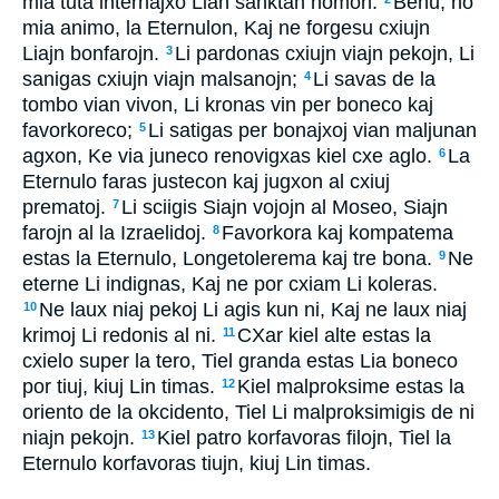
mia tuta internajxo Lian sanktan nomon.
Benu, ho
mia animo, la Eternulon, Kaj ne forgesu cxiujn
Liajn bonfarojn.
Li pardonas cxiujn viajn pekojn, Li
3
sanigas cxiujn viajn malsanojn;
Li savas de la
4
tombo vian vivon, Li kronas vin per boneco kaj
favorkoreco;
Li satigas per bonajxoj vian maljunan
5
agxon, Ke via juneco renovigxas kiel cxe aglo.
La
6
Eternulo faras justecon kaj jugxon al cxiuj
prematoj.
Li sciigis Siajn vojojn al Moseo, Siajn
7
farojn al la Izraelidoj.
Favorkora kaj kompatema
8
estas la Eternulo, Longetolerema kaj tre bona.
Ne
9
eterne Li indignas, Kaj ne por cxiam Li koleras.
Ne laux niaj pekoj Li agis kun ni, Kaj ne laux niaj
10
krimoj Li redonis al ni.
CXar kiel alte estas la
11
cxielo super la tero, Tiel granda estas Lia boneco
por tiuj, kiuj Lin timas.
Kiel malproksime estas la
12
oriento de la okcidento, Tiel Li malproksimigis de ni
niajn pekojn.
Kiel patro korfavoras filojn, Tiel la
13
Eternulo korfavoras tiujn, kiuj Lin timas.