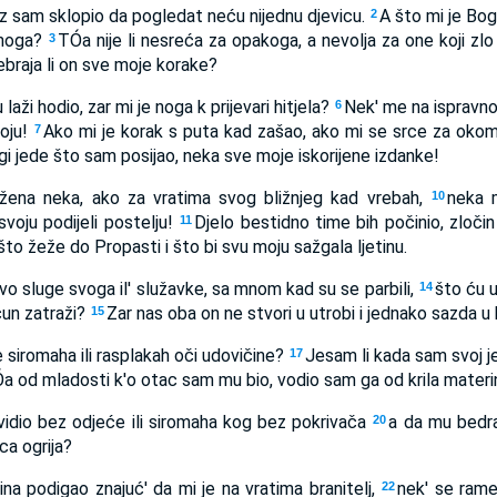
 sam sklopio da pogledat neću nijednu djevicu.
A što mi je Bo
2
lnoga?
TÓa nije li nesreća za opakoga, a nevolja za one koji zl
3
braja li on sve moje korake?
laži hodio, zar mi je noga k prijevari hitjela?
Nek' me na ispravnoj
6
oju!
Ako mi je korak s puta kad zašao, ako mi se srce za okom 
7
gi jede što sam posijao, neka sve moje iskorijene izdanke!
žena neka, ako za vratima svog bližnjeg kad vrebah,
neka 
10
voju podijeli postelju!
Djelo bestidno time bih počinio, zloči
11
to žeže do Propasti i što bi svu moju sažgala ljetinu.
o sluge svoga il' služavke, sa mnom kad su se parbili,
što ću 
14
čun zatraži?
Zar nas oba on ne stvori u utrobi i jednako sazda u 
15
e siromaha ili rasplakah oči udovičine?
Jesam li kada sam svoj j
17
a od mladosti k'o otac sam mu bio, vodio sam ga od krila materi
idio bez odjeće ili siromaha kog bez pokrivača
a da mu bedr
20
ca ogrija?
na podigao znajuć' da mi je na vratima branitelj,
nek' se rame
22