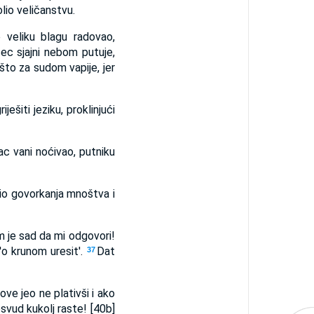
lio veličanstvu.
 veliku blagu radovao,
sec sjajni nebom putuje,
 što za sudom vapije, jer
iješiti jeziku, proklinjući
ac vani noćivao, putniku
šio govorkanja mnoštva i
m je sad da mi odgovori!
'o krunom uresit'.
Dat
37
ve jeo ne plativši i ako
svud kukolj raste! [40b]