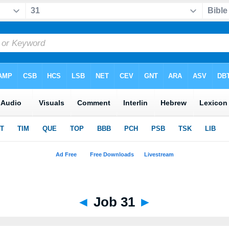
◄
Job 31
►