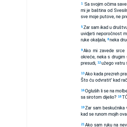
Sa svojim očima savez
1
mi je baština od Svesi
sve moje putove, ne pre
Zar sam ikad u društvu 
5
uvidjeti neporočnost m
ruke okaljala,
neka dru
8
Ako mi zavede srce 
9
okreće, neka s drugim s
presudi,
užego vatru š
12
Ako kada prezreh prav
13
Što ću odvratit' kad ra
Ogluših li se na molb
16
sa sirotom dijelio?
TÓ
18
Zar sam beskućnika v
19
kad se runom mojih ova
Ako sam ruku na nevi
21