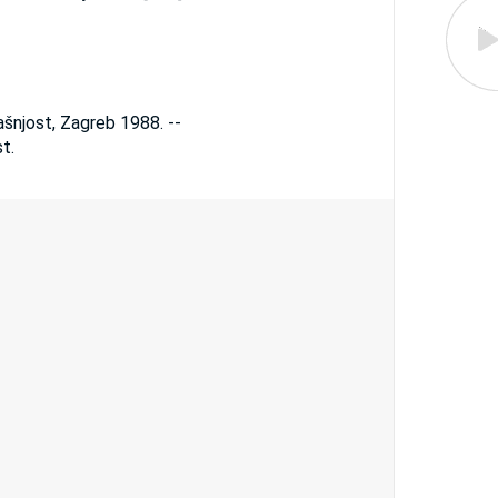
ašnjost, Zagreb 1988. --
t.