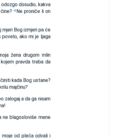
g odozgo dosudio, kakva
o čine?
Ne proniče li on
4
 mjeri Bog izmjeri pa će
povelo, ako mi je ljaga
moja žena drugom mlin
n kojem pravda treba da
učiniti kada Bog ustane?
krilu majčinu?
eo zalogaj a da ga nisam
na!
a ne blagosloviše mene
 moje od pleća odvali i