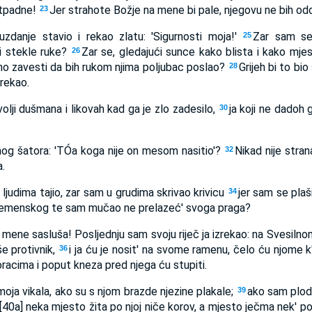
otpadne!
Jer strahote Božje na mene bi pale, njegovu ne bih odo
23
zdanje stavio i rekao zlatu: 'Sigurnosti moja!'
Zar sam se
25
i stekle ruke?
Zar se, gledajući sunce kako blista i kako mje
26
no zavesti da bih rukom njima poljubac poslao?
Grijeh bi to bio
28
rekao.
lji dušmana i likovah kad ga je zlo zadesilo,
ja koji ne dadoh gr
30
 mog šatora: 'TÓa koga nije on mesom nasitio'?
Nikad nije stran
32
.
 ljudima tajio, zar sam u grudima skrivao krivicu
jer sam se pla
34
plemenskog te sam mučao ne prelazeć' svoga praga?
a mene sasluša! Posljednju sam svoju riječ ja izrekao: na Svesilno
e protivnik,
i ja ću je nosit' na svome ramenu, čelo ću njome k
36
racima i poput kneza pred njega ću stupiti.
oja vikala, ako su s njom brazde njezine plakale;
ako sam plodo
39
[40a] neka mjesto žita po njoj niče korov, a mjesto ječma nek' po