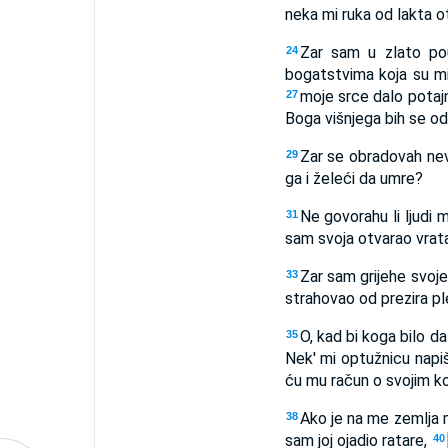
neka mi ruka od lakta 
Zar sam u zlato pou
24
bogatstvima koja su m
moje srce dalo potaj
27
Boga višnjega bih se od
Zar se obradovah nevo
29
ga i želeći da umre?
Ne govorahu li ljudi
31
sam svoja otvarao vrata
Zar sam grijehe svoje
33
strahovao od prezira 
O, kad bi koga bilo d
35
Nek' mi optužnicu napiš
ću mu račun o svojim ko
Ako je na me zemlja m
38
sam joj ojadio ratare,
40