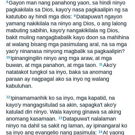
Gayon man nang panahong yaon, sa hindi ninyo
8
pagkakilala sa Dios, kayo'y nasa pagkaalipin ng sa
katutubo ay hindi mga dios:
Datapuwa't ngayon
9
yamang nakikilala na ninyo ang Dios, o ang lalong
mabuting sabihin, kayo'y nangakikilala ng Dios,
bakit muling nangagbabalik kayo doon sa mahihina
at walang bisang mga pasimulang aral, na sa mga
yao'y ninanasa ninyong magbalik sa pagkaalipin?
Ipinangingilin ninyo ang mga araw, at mga
10
buwan, at mga panahon, at mga taon.
Ako'y
11
natatakot tungkol sa inyo, baka sa anomang
paraan ay nagpagal ako sa inyo ng walang
kabuluhan.
Ipinamamanhik ko sa inyo, mga kapatid, na
12
kayo'y mangagsitulad sa akin, sapagka't ako'y
katulad din ninyo. Wala kayong ginawa sa aking
anomang kasamaan.
Datapuwa't nalalaman
13
ninyo na dahil sa sakit ng laman, ay ipinangaral ko
sa inyo ang evangelio nang pasimula:
At yaong
14