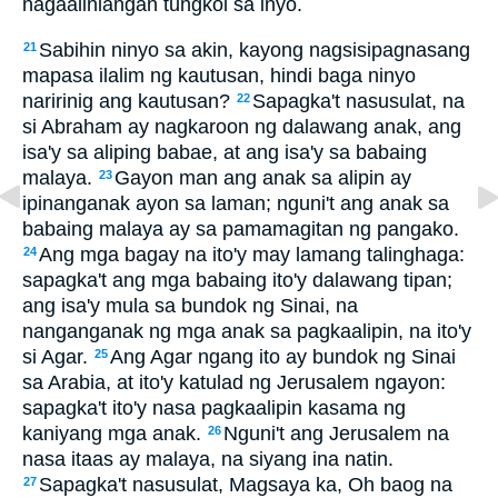
nagaalinlangan tungkol sa inyo.
Sabihin ninyo sa akin, kayong nagsisipagnasang
21
mapasa ilalim ng kautusan, hindi baga ninyo
naririnig ang kautusan?
Sapagka't nasusulat, na
22
si Abraham ay nagkaroon ng dalawang anak, ang
isa'y sa aliping babae, at ang isa'y sa babaing
malaya.
Gayon man ang anak sa alipin ay
23
ipinanganak ayon sa laman; nguni't ang anak sa
babaing malaya ay sa pamamagitan ng pangako.
Ang mga bagay na ito'y may lamang talinghaga:
24
sapagka't ang mga babaing ito'y dalawang tipan;
ang isa'y mula sa bundok ng Sinai, na
nanganganak ng mga anak sa pagkaalipin, na ito'y
si Agar.
Ang Agar ngang ito ay bundok ng Sinai
25
sa Arabia, at ito'y katulad ng Jerusalem ngayon:
sapagka't ito'y nasa pagkaalipin kasama ng
kaniyang mga anak.
Nguni't ang Jerusalem na
26
nasa itaas ay malaya, na siyang ina natin.
Sapagka't nasusulat, Magsaya ka, Oh baog na
27