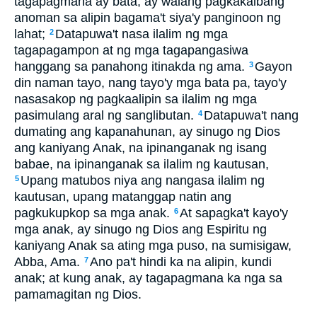
tagapagmana ay bata, ay walang pagkakaibang
anoman sa alipin bagama't siya'y panginoon ng
lahat;
Datapuwa't nasa ilalim ng mga
2
tagapagampon at ng mga tagapangasiwa
hanggang sa panahong itinakda ng ama.
Gayon
3
din naman tayo, nang tayo'y mga bata pa, tayo'y
nasasakop ng pagkaalipin sa ilalim ng mga
pasimulang aral ng sanglibutan.
Datapuwa't nang
4
dumating ang kapanahunan, ay sinugo ng Dios
ang kaniyang Anak, na ipinanganak ng isang
babae, na ipinanganak sa ilalim ng kautusan,
Upang matubos niya ang nangasa ilalim ng
5
kautusan, upang matanggap natin ang
pagkukupkop sa mga anak.
At sapagka't kayo'y
6
mga anak, ay sinugo ng Dios ang Espiritu ng
kaniyang Anak sa ating mga puso, na sumisigaw,
Abba, Ama.
Ano pa't hindi ka na alipin, kundi
7
anak; at kung anak, ay tagapagmana ka nga sa
pamamagitan ng Dios.