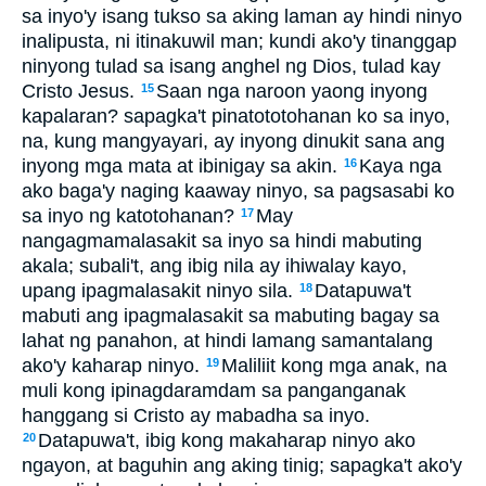
sa inyo'y isang tukso sa aking laman ay hindi ninyo
inalipusta, ni itinakuwil man; kundi ako'y tinanggap
ninyong tulad sa isang anghel ng Dios, tulad kay
Cristo Jesus.
Saan nga naroon yaong inyong
15
kapalaran? sapagka't pinatototohanan ko sa inyo,
na, kung mangyayari, ay inyong dinukit sana ang
inyong mga mata at ibinigay sa akin.
Kaya nga
16
ako baga'y naging kaaway ninyo, sa pagsasabi ko
sa inyo ng katotohanan?
May
17
nangagmamalasakit sa inyo sa hindi mabuting
akala; subali't, ang ibig nila ay ihiwalay kayo,
upang ipagmalasakit ninyo sila.
Datapuwa't
18
mabuti ang ipagmalasakit sa mabuting bagay sa
lahat ng panahon, at hindi lamang samantalang
ako'y kaharap ninyo.
Maliliit kong mga anak, na
19
muli kong ipinagdaramdam sa panganganak
hanggang si Cristo ay mabadha sa inyo.
Datapuwa't, ibig kong makaharap ninyo ako
20
ngayon, at baguhin ang aking tinig; sapagka't ako'y