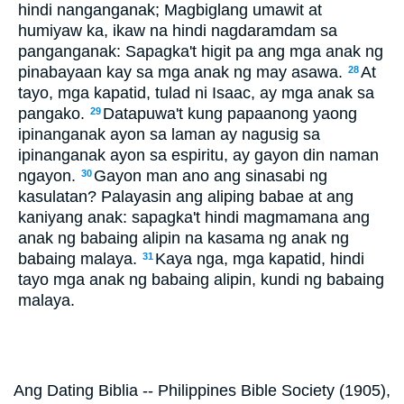
hindi nanganganak; Magbiglang umawit at
humiyaw ka, ikaw na hindi nagdaramdam sa
panganganak: Sapagka't higit pa ang mga anak ng
pinabayaan kay sa mga anak ng may asawa.
At
28
tayo, mga kapatid, tulad ni Isaac, ay mga anak sa
pangako.
Datapuwa't kung papaanong yaong
29
ipinanganak ayon sa laman ay nagusig sa
ipinanganak ayon sa espiritu, ay gayon din naman
ngayon.
Gayon man ano ang sinasabi ng
30
kasulatan? Palayasin ang aliping babae at ang
kaniyang anak: sapagka't hindi magmamana ang
anak ng babaing alipin na kasama ng anak ng
babaing malaya.
Kaya nga, mga kapatid, hindi
31
tayo mga anak ng babaing alipin, kundi ng babaing
malaya.
Ang Dating Biblia -- Philippines Bible Society (1905),