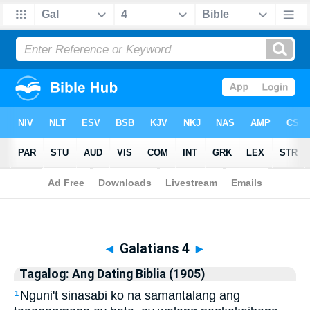
Biblia
>
Tagalog: Ang Dating Biblia (1905)
> Galatians 4
◄
Galatians 4
►
Tagalog: Ang Dating Biblia (1905)
Nguni't sinasabi ko na samantalang ang
1