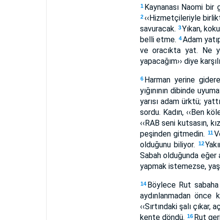
Kaynanası Naomi bir g
1
‹‹Hizmetçileriyle bir
2
savuracak.
Yıkan, koku
3
belli etme.
Adam yatıp 
4
ve oracıkta yat. Ne y
yapacağım›› diye karşılı
Harman yerine gidere
6
yığınının dibinde uyumay
yarısı adam ürktü; yatt
sordu. Kadın, ‹‹Ben köl
‹‹RAB seni kutsasın, kız
peşinden gitmedin.
V
11
olduğunu biliyor.
Yakı
12
Sabah olduğunda eğer ad
yapmak istemezse, yaşay
Böylece Rut sabaha k
14
aydınlanmadan önce ka
‹‹Sırtındaki şalı çıkar, 
kente döndü.
Rut ger
16