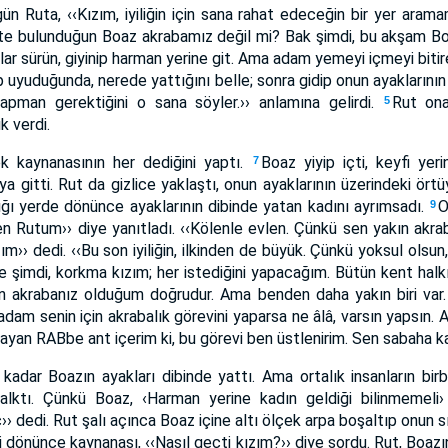
ün Ruta, ‹‹Kızım, iyiliğin için sana rahat edeceğin bir yer ara
likte bulunduğun Boaz akrabamız değil mi? Bak şimdi, bu akşam B
lar sürün, giyinip harman yerine git. Ama adam yemeyi içmeyi bit
uyuduğunda, nerede yattığını belle; sonra gidip onun ayaklarının 
apman gerektiğini o sana söyler.›› anlamına gelirdi.
Rut ona
5
k verdi.
k kaynanasının her dediğini yaptı.
Boaz yiyip içti, keyfi yer
7
a gitti. Rut da gizlice yaklaştı, onun ayaklarının üzerindeki örtü
ığı yerde dönünce ayaklarının dibinde yatan kadını ayrımsadı.
O
9
en Rutum›› diye yanıtladı. ‹‹Kölenle evlen. Çünkü sen yakın akra
ım›› dedi. ‹‹Bu son iyiliğin, ilkinden de büyük. Çünkü yoksul olsun
e şimdi, korkma kızım; her istediğini yapacağım. Bütün kent halkı
n akrabanız olduğum doğrudur. Ama benden daha yakın biri var
am senin için akrabalık görevini yaparsa ne âlâ, varsın yapsın. A
an RABbe ant içerim ki, bu görevi ben üstlenirim. Sen sabaha ka
adar Boazın ayakları dibinde yattı. Ama ortalık insanların birb
lktı. Çünkü Boaz, ‹Harman yerine kadın geldiği bilinmemeli›
aç›› dedi. Rut şalı açınca Boaz içine altı ölçek arpa boşaltıp onun 
i dönünce kaynanası, ‹‹Nasıl geçti kızım?›› diye sordu. Rut, Boazın