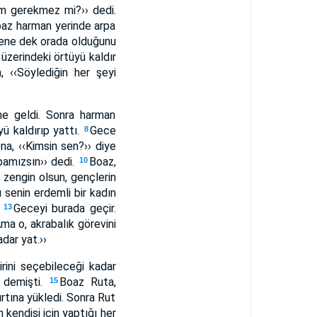
mam gerekmez mi?›› dedi.
oaz harman yerinde arpa
irene dek orada olduğunu
üzerindeki örtüyü kaldır
, ‹‹Söylediğin her şeyi
ine geldi. Sonra harman
yü kaldırıp yattı.
Gece
8
na, ‹‹Kimsin sen?›› diye
bamızsın›› dedi.
Boaz,
10
, zengin olsun, gençlerin
 senin erdemli bir kadın
.
Geceyi burada geçir.
13
ma o, akrabalık görevini
dar yat.››
irini seçebileceği kadar
 demişti.
Boaz Ruta,
15
sırtına yükledi. Sonra Rut
 kendisi için yaptığı her