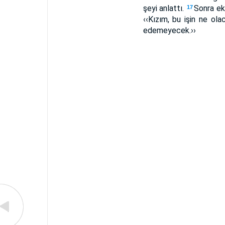
şeyi anlattı.
Sonra ek
17
‹‹Kızım, bu işin ne ol
edemeyecek.››