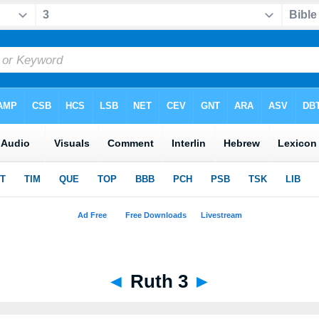
◄
Ruth 3
►