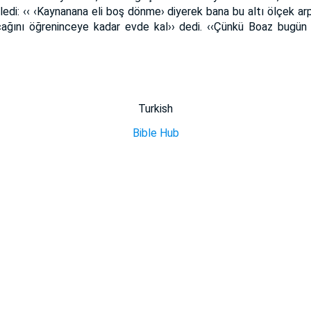
ledi: ‹‹ ‹Kaynanana eli boş dönme› diyerek bana bu altı ölçek arp
acağını öğreninceye kadar evde kal›› dedi. ‹‹Çünkü Boaz bugün 
Turkish
Bible Hub