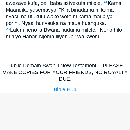
awezaye kufa, bali baba asiyekufa milele.
Kama
24
Maandiko yasemavyo: "Kila binadamu ni kama
nyasi, na utukufu wake wote ni kama maua ya
porini. Nyasi hunyauka na maua huanguka.
Lakini neno la Bwana hudumu milele." Neno hilo
25
ni hiyo Habari Njema iliyohubiriwa kwenu.
Public Domain Swahili New Testament -- PLEASE
MAKE COPIES FOR YOUR FRIENDS, NO ROYALTY
DUE.
Bible Hub