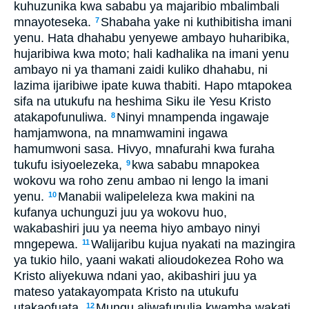
kuhuzunika kwa sababu ya majaribio mbalimbali
mnayoteseka.
Shabaha yake ni kuthibitisha imani
7
yenu. Hata dhahabu yenyewe ambayo huharibika,
hujaribiwa kwa moto; hali kadhalika na imani yenu
ambayo ni ya thamani zaidi kuliko dhahabu, ni
lazima ijaribiwe ipate kuwa thabiti. Hapo mtapokea
sifa na utukufu na heshima Siku ile Yesu Kristo
atakapofunuliwa.
Ninyi mnampenda ingawaje
8
hamjamwona, na mnamwamini ingawa
hamumwoni sasa. Hivyo, mnafurahi kwa furaha
tukufu isiyoelezeka,
kwa sababu mnapokea
9
wokovu wa roho zenu ambao ni lengo la imani
yenu.
Manabii walipeleleza kwa makini na
10
kufanya uchunguzi juu ya wokovu huo,
wakabashiri juu ya neema hiyo ambayo ninyi
mngepewa.
Walijaribu kujua nyakati na mazingira
11
ya tukio hilo, yaani wakati alioudokezea Roho wa
Kristo aliyekuwa ndani yao, akibashiri juu ya
mateso yatakayompata Kristo na utukufu
utakaofuata.
Mungu aliwafunulia kwamba wakati
12