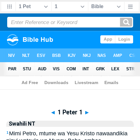
Biblia
>
Swahili NT
> 1 Peter 1
◄
1 Peter 1
►
Swahili NT
Mimi Petro, mtume wa Yesu Kristo nawaandikia
1