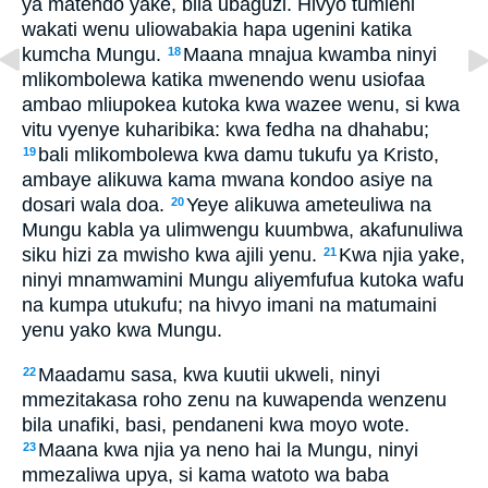
ya matendo yake, bila ubaguzi. Hivyo tumieni
wakati wenu uliowabakia hapa ugenini katika
kumcha Mungu.
Maana mnajua kwamba ninyi
18
mlikombolewa katika mwenendo wenu usiofaa
ambao mliupokea kutoka kwa wazee wenu, si kwa
vitu vyenye kuharibika: kwa fedha na dhahabu;
bali mlikombolewa kwa damu tukufu ya Kristo,
19
ambaye alikuwa kama mwana kondoo asiye na
dosari wala doa.
Yeye alikuwa ameteuliwa na
20
Mungu kabla ya ulimwengu kuumbwa, akafunuliwa
siku hizi za mwisho kwa ajili yenu.
Kwa njia yake,
21
ninyi mnamwamini Mungu aliyemfufua kutoka wafu
na kumpa utukufu; na hivyo imani na matumaini
yenu yako kwa Mungu.
Maadamu sasa, kwa kuutii ukweli, ninyi
22
mmezitakasa roho zenu na kuwapenda wenzenu
bila unafiki, basi, pendaneni kwa moyo wote.
Maana kwa njia ya neno hai la Mungu, ninyi
23
mmezaliwa upya, si kama watoto wa baba