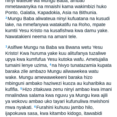
ninyi wateule wa Mungu Baba, ambao
mmetawanyika na mnaishi kama wakimbizi huko
Ponto, Galatia, Kapadokia, Asia na Bithunia.
Mungu Baba aliwateua ninyi kufuatana na kusudi
2
lake, na mmefanywa watakatifu na Roho, mpate
kumtii Yesu Kristo na kusafishwa kwa damu yake.
Nawatakieni neema na amani tele.
Asifiwe Mungu na Baba wa Bwana wetu Yesu
3
Kristo! Kwa huruma yake kuu alitufanya tuzaliwe
upya kwa kumfufua Yesu kutoka wafu. Ametujalia
tumaini lenye uzima,
na hivyo tunatazamia kupata
4
baraka zile ambazo Mungu aliwawekea watu
wake. Mungu amewawekeeni baraka hizo
mbinguni ambako haziwezi kuoza au kuharibika au
kufifia.
Hizo zitakuwa zenu ninyi ambao kwa imani
5
mnalindwa salama kwa nguvu ya Mungu kwa ajili
ya wokovu ambao uko tayari kufunuliwa mwishoni
mwa nyakati.
Furahini kuhusu jambo hilo,
6
ijapokuwa sasa, kwa kitambo kidogo, itawabidi