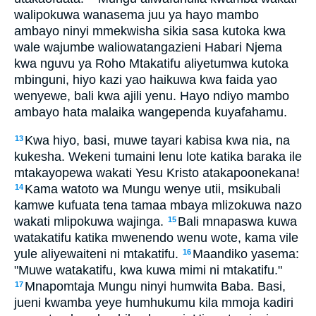
walipokuwa wanasema juu ya hayo mambo
ambayo ninyi mmekwisha sikia sasa kutoka kwa
wale wajumbe waliowatangazieni Habari Njema
kwa nguvu ya Roho Mtakatifu aliyetumwa kutoka
mbinguni, hiyo kazi yao haikuwa kwa faida yao
wenyewe, bali kwa ajili yenu. Hayo ndiyo mambo
ambayo hata malaika wangependa kuyafahamu.
Kwa hiyo, basi, muwe tayari kabisa kwa nia, na
13
kukesha. Wekeni tumaini lenu lote katika baraka ile
mtakayopewa wakati Yesu Kristo atakapoonekana!
Kama watoto wa Mungu wenye utii, msikubali
14
kamwe kufuata tena tamaa mbaya mlizokuwa nazo
wakati mlipokuwa wajinga.
Bali mnapaswa kuwa
15
watakatifu katika mwenendo wenu wote, kama vile
yule aliyewaiteni ni mtakatifu.
Maandiko yasema:
16
"Muwe watakatifu, kwa kuwa mimi ni mtakatifu."
Mnapomtaja Mungu ninyi humwita Baba. Basi,
17
jueni kwamba yeye humhukumu kila mmoja kadiri