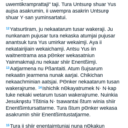
uwemtikramprattaji" taji. Tura Untsurφ shuar Yus
aujsa asakrumin, ii uwempra asakrin Untsurφ
shuar Y·san yuminsartatui.
Yatsurtiram, ju nekaatarum tusar wakeraji. Ju
12
nunkanam pujusar tura nekaska atumjai pujusar
anantsuk tura Yus umirkar wekaimji. Aya ii
nekatairijiain wekaichamji. Antsu Yus iin
waitnentrama asa pΘnker wekasatniun
Yainmakmaji.nu nekaar shiir Enentßimji.
Aatjarmena nu Pßantaiti. Atum ßujsarum
13
nekaatin jearmena nunak aarjai. Chikichan
nekaachminian aatsjai. PΘnker nekaatarum tusan
wakerajrume.
Ishichik nΘkayatrumek N· N·kap
14
tuke nekaki wetarum tusan wakerajrume. Nuinkia
Jesukrφstu Tßtinia N· tsawantai ßtum winia shiir
Enentßimtursattarme. Tura ßtum pΘnker wekasa
asakrumin shiir Enentßimtustatjarme.
Tura ii shiir enentaimtuniaj nuna nΘkakun
15