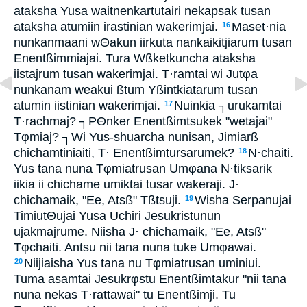
ataksha Yusa waitnenkartutairi nekapsak tusan
ataksha atumiin irastinian wakerimjai.
Maset·nia
16
nunkanmaani wΘakun iirkuta nankaikitjiarum tusan
Enentßimmiajai. Tura Wßketkuncha ataksha
iistajrum tusan wakerimjai. T·ramtai wi Jutφa
nunkanam weakui ßtum Yßintkiatarum tusan
atumin iistinian wakerimjai.
Nuinkia ┐urukamtai
17
T·rachmaj? ┐PΘnker Enentßimtsukek "wetajai"
Tφmiaj? ┐Wi Yus-shuarcha nunisan, Jimiarß
chichamtiniaiti, T· Enentßimtursarumek?
N·chaiti.
18
Yus tana nuna Tφmiatrusan Umφana N·tiksarik
iikia ii chichame umiktai tusar wakeraji. J·
chichamaik, "Ee, Atsß" Tßtsuji.
Wisha Serpanujai
19
TimiutΘujai Yusa Uchiri Jesukristunun
ujakmajrume. Niisha J· chichamaik, "Ee, Atsß"
Tφchaiti. Antsu nii tana nuna tuke Umφawai.
Niijiaisha Yus tana nu Tφmiatrusan uminiui.
20
Tuma asamtai Jesukrφstu Enentßimtakur "nii tana
nuna nekas T·rattawai" tu Enentßimji. Tu