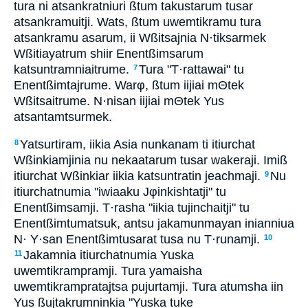
tura ni atsankratniuri ßtum takustarum tusar
atsankramuitji. Wats, ßtum uwemtikramu tura
atsankramu asarum, ii Wßitsajnia N·tiksarmek
Wßitiayatrum shiir Enentßimsarum
katsuntramniaitrume.
Tura "T·rattawai" tu
7
Enentßimtajrume. Warφ, ßtum iijiai mΘtek
Wßitsaitrume. N·nisan iijiai mΘtek Yus
atsantamtsurmek.
Yatsurtiram, iikia Asia nunkanam ti itiurchat
8
Wßinkiamjinia nu nekaatarum tusar wakeraji. Imiß
itiurchat Wßinkiar iikia katsuntratin jeachmaji.
Nu
9
itiurchatnumia "iwiaaku Jφinkishtatji" tu
Enentßimsamji. T·rasha "iikia tujinchaitji" tu
Enentßimtumatsuk, antsu jakamunmayan inianniua
N· Y·san Enentßimtusarat tusa nu T·runamji.
10
Jakamnia itiurchatnumia Yuska
11
uwemtikrampramji. Tura yamaisha
uwemtikrampratajtsa pujurtamji. Tura atumsha iin
Yus ßujtakrumninkia "Yuska tuke