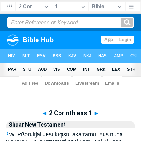
Biblia
>
Shuar New Testament
> 2 Corinthians 1
◄
2 Corinthians 1
►
Shuar New Testament
Wi Pßpruitjai Jesukrφstu akatramu. Yus nuna
1