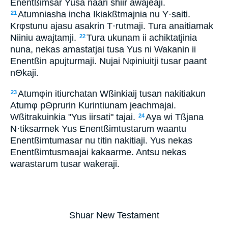
Enentßimsar Yusa naari shiir awajeaji.
Atumniasha incha Ikiakßtmajnia nu Y·saiti.
21
Krφstunu ajasu asakrin T·rutmaji. Tura anaitiamak
Niiniu awajtamji.
Tura ukunam ii achiktatjinia
22
nuna, nekas amastatjai tusa Yus ni Wakanin ii
Enentßin apujturmaji. Nujai Nφiniuitji tusar paant
nΘkaji.
Atumφin itiurchatan Wßinkiaij tusan nakitiakun
23
Atumφ pΘprurin Kurintiunam jeachmajai.
Wßitrakuinkia "Yus iirsati" tajai.
Aya wi Tßjana
24
N·tiksarmek Yus Enentßimtustarum waantu
Enentßimtumasar nu titin nakitiaji. Yus nekas
Enentßimtusmaajai kakaarme. Antsu nekas
warastarum tusar wakeraji.
Shuar New Testament