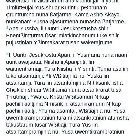
wakerakui ni akatramuri anaikiamuitjai. Ii yachi
TimiutΘujai Yus-shuar Kurintiu pΘprunam
φruntrumna nuna ßatjarme. Kame Ashφ Akaya
nunkanam Yusna ajasurmena nunasha ßatjarme.
Apa Yussha, ii Uuntri Jesukrφstusha shiir
2
Enentßimturma ßsar imiatkinchanum tuke shiir
pujustinian Yßinmakarat tusan wakerajrume.
Ii Uuntri Jesukrφstu Apari, ii Yusri ana nuna naari
3
uunt awajsatai. Niisha ii Aparφnti. Iin
waitnentramaji. Tura Niisha ii Y·srinti. Tuma asa iin
tuke atsantamji.
Ii Wßitiajnia nui Yuska iin
4
atsantamji. Tura iin atsantamjinia N·tiksarik iisha
Chφkich shuar Wßitiainia nuna atsankrarat tusa
T·rutmaji.
Warφ, Kristu Wßitsamuri N·kap
5
pachiinkiaitjinia N·nisrik ni atsankramurin N·kap
pachiinkiaitji.
Tuma asamtai, Wßitiajnia nu, Yusa
6
uwemtikrampratniuri tura ni atsankratniuri atumsha
takustarum tusar Wßitiaji. Tura Yus iin
atsantampramjinia nu, Yusa uwemtikrampratniuri