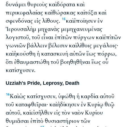
δυνάμει θυρεοὺς καὶ δόρατα καὶ
περικεφαλαίας καὶ θώρακας καὶ τόξα καὶ
σφενδόνας εἰς λίθους.
καὶ ἐποίησεν ἐν
15
Ἰερουσαλὴμ μηχανὰς μεμηχανευμένας
λογιστοῦ, τοῦ εἶναι ἐπὶ τῶν πύργων καὶ ἐπὶ τῶν
γωνιῶν βάλλειν βέλεσιν καὶ λίθοις μεγάλοις·
καὶ ἠκούσθη ἡ κατασκευὴ αὐτῶν ἕως πόρρω,
ὅτι ἐθαυμαστώθη τοῦ βοηθηθῆναι ἕως οὗ
κατίσχυσεν.
Uzziah's Pride, Leprosy, Death
Καὶ ὡς κατίσχυσεν, ὑψώθη ἡ καρδία αὐτοῦ
16
τοῦ καταφθεῖραι· καὶ ἠδίκησεν ἐν Κυρίῳ θεῷ
αὐτοῦ, καὶ εἰσῆλθεν εἰς τὸν ναὸν Κυρίου
θυμιᾶσαι ἐπὶ τὸ θυσιαστήριον τῶν