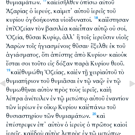
θυμιαμάτων.
καὶ εἰσῆλθεν ὀπίσω αὐτοῦ
17
Ἀζαρίας ὁ ἱερεύς, καὶ μετ᾽ αὐτοῦ ἱερεῖς τοῦ
κυρίου ὀγδοήκοντα υἱοὶ δυνατοί.
καὶ ἔστησαν
18
ἐπὶ Ὀζείαν τὸν βασιλέα καὶ εἶπαν αὐτῷ οὐ σοί,
Ὀζεία, θῦσαι Κυρίῳ, ἀλλ᾽ ἢ τοῖς ἱερεῦσιν υἱοῖς
Ἀαρὼν τοῖς ἡγιασμένοις θῦσαι· ἔξελθε ἐκ τοῦ
ἁγιάσματος, ὅτι ἀπέστης ἀπὸ Κυρίου· καὶ οὐκ
ἔσται σοι τοῦτο εἰς δόξαν παρὰ Κυρίου θεοῦ.
καὶ ἐθυμώθη Ὀζείας, καὶ ἐν τῇ χειρὶ αὐτοῦ τὸ
19
θυμιατήριον τοῦ θυμιᾶσαι ἐν τῷ ναῷ· ἐν τῷ
θυμωθῆναι αὐτὸν πρὸς τοὺς ἱερεῖς, καὶ ἡ
λέπρα ἀνέτειλεν ἐν τῷ μετώπῳ αὐτοῦ ἐναντίον
τῶν ἱερέων ἐν οἴκῳ Κυρίου καὶ ἐπάνω τοῦ
θυσιαστηρίου τῶν θυμιαμάτων.
καὶ
20
ἐπέστρεψεν ἐπ᾽ αὐτὸν ὁ ἱερεὺς ὁ πρῶτος καὶ οἱ
ἱερεῖς, καὶ ἰδοὺ αὐτὸς λεπρὸς ἐν τῷ μετώπῳ·