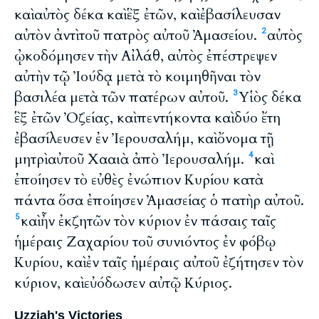
καὶ αὐτὸς δέκα καὶ ἓξ ἐτῶν, καὶ ἐβασίλευσαν
αὐτὸν ἀντὶ τοῦ πατρὸς αὐτοῦ Ἀμασείου.
αὐτὸς
2
ᾠκοδόμησεν τὴν Αἰλάθ, αὐτὸς ἐπέστρεψεν
αὐτὴν τῷ Ἰούδᾳ μετὰ τὸ κοιμηθῆναι τὸν
βασιλέα μετὰ τῶν πατέρων αὐτοῦ.
Υἱὸς δέκα
3
ἓξ ἐτῶν Ὀζείας, καὶ πεντήκοντα καὶ δύο ἔτη
ἐβασίλευσεν ἐν Ἰερουσαλήμ, καὶ ὄνομα τῇ
μητρὶ αὐτοῦ Χααιὰ ἀπὸ Ἰερουσαλήμ.
καὶ
4
ἐποίησεν τὸ εὐθὲς ἐνώπιον Κυρίου κατὰ
πάντα ὅσα ἐποίησεν Ἀμασείας ὁ πατὴρ αὐτοῦ.
καὶ ἦν ἐκζητῶν τὸν κύριον ἐν πάσαις ταῖς
5
ἡμέραις Ζαχαρίου τοῦ συνιόντος ἐν φόβῳ
Κυρίου, καὶ ἐν ταῖς ἡμέραις αὐτοῦ ἐζήτησεν τὸν
κύριον, καὶ εὐόδωσεν αὐτῷ Κύριος.
Uzziah's Victories