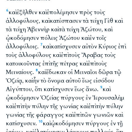
καὶ ἐξῆλθεν καὶ ἐπολέμησεν πρὸς τοὺς
6
ἀλλοφύλους, καὶ κατέσπασεν τὰ τείχη Γὲθ καὶ
τὰ τείχη Ἀβεννὴρ καὶ τὰ τείχη Ἀζώτου, καὶ
ᾠκοδόμησεν πόλεις Ἀζώτου καὶ ἐν τοῖς
ἀλλοφύλοις.
καὶ κατίσχυσεν αὐτὸν Κύριος ἐπὶ
7
τοὺς ἀλλοφύλους καὶ ἐπὶ τοὺς Ἄραβας τοὺς
κατοικοῦντας ἐπὶ τῆς πέτρας καὶ ἐπὶ τοὺς
Μειναίους.
καὶ ἔδωκαν οἱ Μειναῖοι δῶρα τῷ
8
Ὀζείᾳ, καὶ ἦν τὸ ὄνομα αὐτοῦ ἕως εἰσόδου
Αἰγύπτου, ὅτι κατίσχυσεν ἕως ἄνω.
καὶ
9
ᾠκοδόμησεν Ὀζείας πύργους ἐν Ἰερουσαλὴμ
καὶ ἐπὶ τὴν πύλην τῆς γωνίας καὶ ἐπὶ τὴν πύλην
γωνίας τῆς φάραγγος καὶ ἐπὶ τῶν γωνιῶν καὶ
κατίσχυσεν.
καὶ ᾠκοδόμησεν πύργους ἐν τῇ
10
ἐρήμῳ, καὶ ἐλατόμησεν λάκκους πολλούς, ὅτι