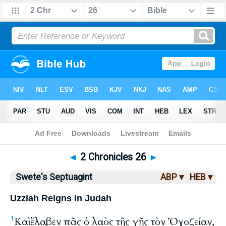
Bible
>
LXX
> 2 Chronicles 26
◄
2 Chronicles 26
►
Swete's Septuagint
ABP ▾
HEB ▾
Uzziah Reigns in Judah
Καὶ ἔλαβεν πᾶς ὁ λαὸς τῆς γῆς τὸν Ὀχοζείαν,
1