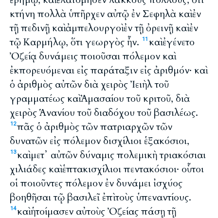
κτήνη πολλὰ ὑπῆρχεν αὐτῷ ἐν Σεφηλὰ καὶ ἐν
τῇ πεδινῇ καὶ ἀμπελουργοὶ ἐν τῇ ὀρεινῇ καὶ ἐν
τῷ Καρμήλῳ, ὅτι γεωργὸς ἦν.
καὶ ἐγένετο
11
Ὀζείᾳ δυνάμεις ποιοῦσαι πόλεμον καὶ
ἐκπορευόμεναι εἰς παράταξιν εἰς ἀριθμόν· καὶ
ὁ ἀριθμὸς αὐτῶν διὰ χειρὸς Ἰειὴλ τοῦ
γραμματέως καὶ Ἀμασαίου τοῦ κριτοῦ, διὰ
χειρὸς Ἁνανίου τοῦ διαδόχου τοῦ βασιλέως.
πᾶς ὁ ἀριθμὸς τῶν πατριαρχῶν τῶν
12
δυνατῶν εἰς πόλεμον δισχίλιοι ἑξακόσιοι,
καὶ μετ᾽ αὐτῶν δύναμις πολεμικὴ τριακόσιαι
13
χιλιάδες καὶ ἑπτακισχίλιοι πεντακόσιοι· οὗτοι
οἱ ποιοῦντες πόλεμον ἐν δυνάμει ἰσχύος
βοηθῆσαι τῷ βασιλεῖ ἐπὶ τοὺς ὑπεναντίους.
καὶ ἡτοίμασεν αὐτοὺς Ὀζείας πάσῃ τῇ
14