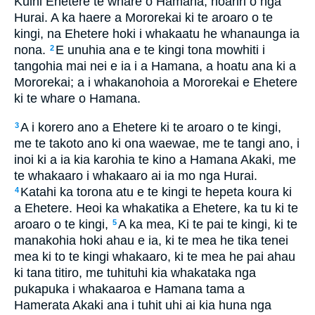
Kuini Ehetere te whare o Hamana, hoariri o nga
Hurai. A ka haere a Mororekai ki te aroaro o te
kingi, na Ehetere hoki i whakaatu he whanaunga ia
nona.
E unuhia ana e te kingi tona mowhiti i
2
tangohia mai nei e ia i a Hamana, a hoatu ana ki a
Mororekai; a i whakanohoia a Mororekai e Ehetere
ki te whare o Hamana.
A i korero ano a Ehetere ki te aroaro o te kingi,
3
me te takoto ano ki ona waewae, me te tangi ano, i
inoi ki a ia kia karohia te kino a Hamana Akaki, me
te whakaaro i whakaaro ai ia mo nga Hurai.
Katahi ka torona atu e te kingi te hepeta koura ki
4
a Ehetere. Heoi ka whakatika a Ehetere, ka tu ki te
aroaro o te kingi,
A ka mea, Ki te pai te kingi, ki te
5
manakohia hoki ahau e ia, ki te mea he tika tenei
mea ki to te kingi whakaaro, ki te mea he pai ahau
ki tana titiro, me tuhituhi kia whakataka nga
pukapuka i whakaaroa e Hamana tama a
Hamerata Akaki ana i tuhit uhi ai kia huna nga