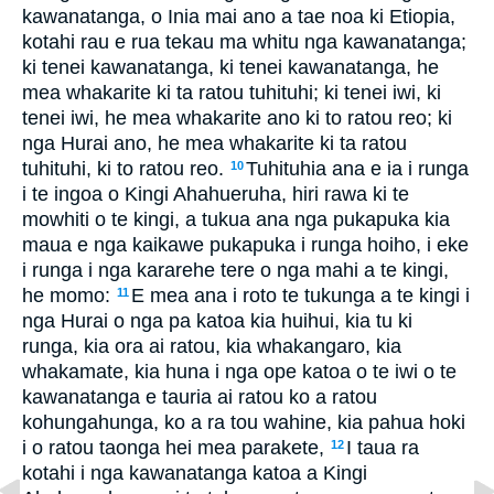
kawanatanga, o Inia mai ano a tae noa ki Etiopia,
kotahi rau e rua tekau ma whitu nga kawanatanga;
ki tenei kawanatanga, ki tenei kawanatanga, he
mea whakarite ki ta ratou tuhituhi; ki tenei iwi, ki
tenei iwi, he mea whakarite ano ki to ratou reo; ki
nga Hurai ano, he mea whakarite ki ta ratou
tuhituhi, ki to ratou reo.
Tuhituhia ana e ia i runga
10
i te ingoa o Kingi Ahahueruha, hiri rawa ki te
mowhiti o te kingi, a tukua ana nga pukapuka kia
maua e nga kaikawe pukapuka i runga hoiho, i eke
i runga i nga kararehe tere o nga mahi a te kingi,
he momo:
E mea ana i roto te tukunga a te kingi i
11
nga Hurai o nga pa katoa kia huihui, kia tu ki
runga, kia ora ai ratou, kia whakangaro, kia
whakamate, kia huna i nga ope katoa o te iwi o te
kawanatanga e tauria ai ratou ko a ratou
kohungahunga, ko a ra tou wahine, kia pahua hoki
i o ratou taonga hei mea parakete,
I taua ra
12
kotahi i nga kawanatanga katoa a Kingi