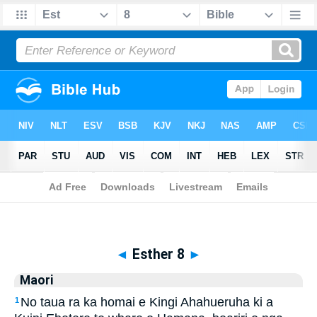
Biblia
>
Maori
> Esther 8
◄
Esther 8
►
Maori
No taua ra ka homai e Kingi Ahahueruha ki a
1