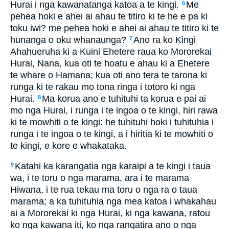
Hurai i nga kawanatanga katoa a te kingi.
Me
6
pehea hoki e ahei ai ahau te titiro ki te he e pa ki
toku iwi? me pehea hoki e ahei ai ahau te titiro ki te
hunanga o oku whanaunga?
Ano ra ko Kingi
7
Ahahueruha ki a Kuini Ehetere raua ko Mororekai
Hurai, Nana, kua oti te hoatu e ahau ki a Ehetere
te whare o Hamana; kua oti ano tera te tarona ki
runga ki te rakau mo tona ringa i totoro ki nga
Hurai.
Ma korua ano e tuhituhi ta korua e pai ai
8
mo nga Hurai, i runga i te ingoa o te kingi, hiri rawa
ki te mowhiti o te kingi: he tuhituhi hoki i tuhituhia i
runga i te ingoa o te kingi, a i hiritia ki te mowhiti o
te kingi, e kore e whakataka.
Katahi ka karangatia nga karaipi a te kingi i taua
9
wa, i te toru o nga marama, ara i te marama
Hiwana, i te rua tekau ma toru o nga ra o taua
marama; a ka tuhituhia nga mea katoa i whakahau
ai a Mororekai ki nga Hurai, ki nga kawana, ratou
ko nga kawana iti, ko nga rangatira ano o nga