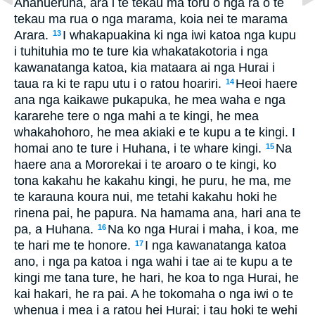
Ahahueruha, ara i te tekau ma toru o nga ra o te
tekau ma rua o nga marama, koia nei te marama
Arara.
I whakapuakina ki nga iwi katoa nga kupu
13
i tuhituhia mo te ture kia whakatakotoria i nga
kawanatanga katoa, kia mataara ai nga Hurai i
taua ra ki te rapu utu i o ratou hoariri.
Heoi haere
14
ana nga kaikawe pukapuka, he mea waha e nga
kararehe tere o nga mahi a te kingi, he mea
whakahohoro, he mea akiaki e te kupu a te kingi. I
homai ano te ture i Huhana, i te whare kingi.
Na
15
haere ana a Mororekai i te aroaro o te kingi, ko
tona kakahu he kakahu kingi, he puru, he ma, me
te karauna koura nui, me tetahi kakahu hoki he
rinena pai, he papura. Na hamama ana, hari ana te
pa, a Huhana.
Na ko nga Hurai i maha, i koa, me
16
te hari me te honore.
I nga kawanatanga katoa
17
ano, i nga pa katoa i nga wahi i tae ai te kupu a te
kingi me tana ture, he hari, he koa to nga Hurai, he
kai hakari, he ra pai. A he tokomaha o nga iwi o te
whenua i mea i a ratou hei Hurai; i tau hoki te wehi