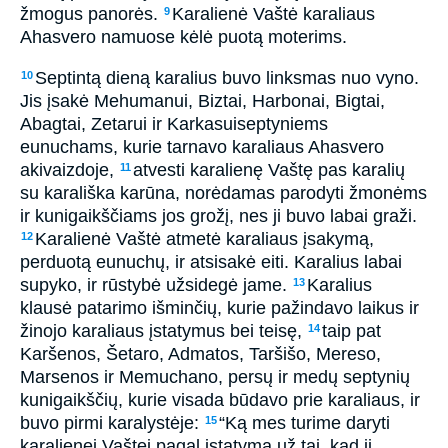
žmogus panorės.
Karalienė Vaštė karaliaus
9
Ahasvero namuose kėlė puotą moterims.
Septintą dieną karalius buvo linksmas nuo vyno.
10
Jis įsakė Mehumanui, Biztai, Harbonai, Bigtai,
Abagtai, Zetarui ir Karkasui­septyniems
eunuchams, kurie tarnavo karaliaus Ahasvero
akivaizdoje,
atvesti karalienę Vaštę pas karalių
11
su karališka karūna, norėdamas parodyti žmonėms
ir kunigaikščiams jos grožį, nes ji buvo labai graži.
Karalienė Vaštė atmetė karaliaus įsakymą,
12
perduotą eunuchų, ir atsisakė eiti. Karalius labai
supyko, ir rūstybė užsidegė jame.
Karalius
13
klausė patarimo išminčių, kurie pažindavo laikus ir
žinojo karaliaus įstatymus bei teisę,
taip pat
14
Karšenos, Šetaro, Admatos, Taršišo, Mereso,
Marsenos ir Memuchano, persų ir medų septynių
kunigaikščių, kurie visada būdavo prie karaliaus, ir
buvo pirmi karalystėje:
“Ką mes turime daryti
15
karalienei Vaštei pagal įstatymą už tai, kad ji