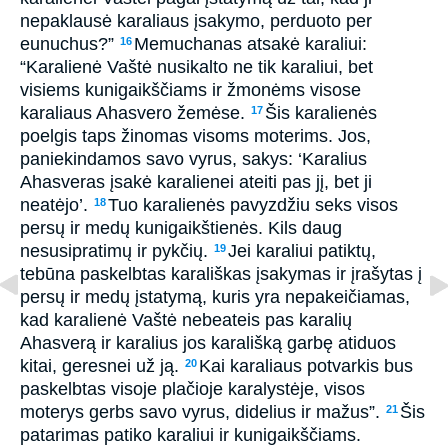
nepaklausė karaliaus įsakymo, perduoto per
eunuchus?”
Memuchanas atsakė karaliui:
16
“Karalienė Vaštė nusikalto ne tik karaliui, bet
visiems kunigaikščiams ir žmonėms visose
karaliaus Ahasvero žemėse.
Šis karalienės
17
poelgis taps žinomas visoms moterims. Jos,
paniekindamos savo vyrus, sakys: ‘Karalius
Ahasveras įsakė karalienei ateiti pas jį, bet ji
neatėjo’.
Tuo karalienės pavyzdžiu seks visos
18
persų ir medų kunigaikštienės. Kils daug
nesusipratimų ir pykčių.
Jei karaliui patiktų,
19
tebūna paskelbtas karališkas įsakymas ir įrašytas į
persų ir medų įstatymą, kuris yra nepakeičiamas,
kad karalienė Vaštė nebeateis pas karalių
Ahasverą ir karalius jos karališką garbę atiduos
kitai, geresnei už ją.
Kai karaliaus potvarkis bus
20
paskelbtas visoje plačioje karalystėje, visos
moterys gerbs savo vyrus, didelius ir mažus”.
Šis
21
patarimas patiko karaliui ir kunigaikščiams.