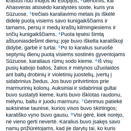
kraštus nuo Indijos iki Etiopijos,
dienomis, kai
Ahasveras atsisėdo karalystės soste, kuris yra
Sūzuose,
trečiais karaliavimo metais jis iškėlė
3
didelę puotą visiems savo kunigaikščiams ir
tarnams, persų ir medų kraštų kilmingiesiems ir
sričių kunigaikščiams.
Puota tęsėsi šimtą
4
aštuoniasdešimt dienų; joje buvo iškelta karališkoji
didybė, garbė ir turtai.
Po to karalius suruošė
5
septynių dienų puotą visiems sostinės gyventojams
Sūzuose, karaliaus rūmų sodo kieme.
Iš visų
6
pusių kabojo baltos, žalios ir mėlynos užuolaidos
ant baltų drobinių ir violetinių juostelių, įvertų į
sidabrinius žiedus. Jos buvo pritvirtintos prie
marmurinių kolonų. Auksiniai ir sidabriniai gultai
buvo sustatyti kieme, kuris buvo išklotas raudonu,
mėlynu, baltu ir juodu marmuru.
Gėrimus patiekė
7
auksinėse taurėse, kurios visos buvo skirtingos;
karališko vyno buvo gausu.
Visi gėrė, kiek norėjo,
8
nė vieno gerti nevertė. Karalius buvo įsakęs savo
namų prižiūrėtojams, kad jie darytų tai, ko kuris