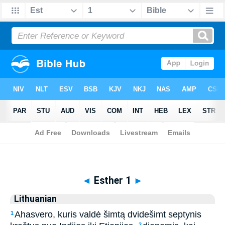
Biblia
>
Lithuanian
> Esther 1
◄
Esther 1
►
Lithuanian
Ahasvero, kuris valdė šimtą dvidešimt septynis
1
2