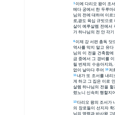
이에 다리오 왕이 조
1
메다 궁에서 한 두루
님의 전에 대하여 이르
로,광도 육십 규빗으로
살이 예루살렘 전에서 
가 하나님의 전 안 각
이제 강 서편 총독 
6
역사를 막지 말고 유다
님의 이 전을 건축함에
금 중에서 그 경비를 
릴 번제의 수송아지와, 
없이 날마다 주어
저
10
내가 또 조서를 내리
11
게 하고 그 집은 이로
살렘 하나님의 전을 헐
렸노니 신속히 행할지어
다리오 왕의 조서가 
13
의 장로들이 선지자 학
님의 명령과 바사왕 고