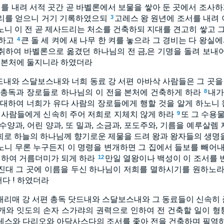
서를 내려 서적 곳간 곧 바벨론에서 보물을 쌓아 둔 곳에서 조사
마리를 얻으니 거기 기록하였으되
고레스 왕 원년에 조서를 내려
3
노니 이 전 곧 제사드리는 처소를 건축하되 지대를 견고히 쌓고 그
 하고
큰 돌 세 켜에 새 나무 한 켜를 놓으라 그 경비는 다 왕실
4
취하여 바벨론으로 옮겼던 하나님의 전 금,은 기명을 돌려 보내
기 본처에 둘지니라 하였더라
닷드내와 스달보스내와 너희 동료 강 서편 아바삭 사람들은 그 곳
 총독과 장로들로 하나님의 이 전을 본처에 건축하게 하라
내가
8
 대하여 너희가 유다 사람의 장로들에게 행할 것을 알게 하노니 왕
이 사람들에게 신속히 주어 저희로 지체치 않게 하라
또 그 수용
9
수양과, 어린 양과, 또 밀과, 소금과, 포도주와, 기름을 예루살
희로 하늘의 하나님께 향기로운 제물을 드려 왕과 왕자들의 생명
노니 무론 누구든지 이 명령을 변개하면 그 집에서 들보를 빼어내
 인하여 거름더미가 되게 하라
만일 열왕이나 백성이 이 조서를 
12
진대 그 곳에 이름을 두신 하나님이 저희를 멸하시기를 원하노라
다 ! 하였더라
내리매 강 서편 총독 닷드내와 스달보스내와 그 동료들이 신속
개와 잇도의 손자 스가랴의 권력으로 인하여 전 건축할 일이 
레스와 다리오와 아닥사스다의 조서를 좇아 전을 건축하며 필역