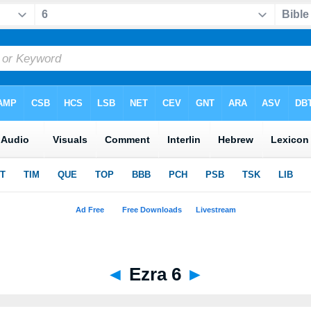
◄
Ezra 6
►