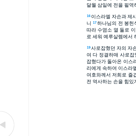
달월 삼일에 전을 필역
이스라엘 자손과 제사
16
니
하나님의 전 봉헌
17
따라 수염소 열 둘로 
로 세워 예루살렘에서 
사로잡혔던 자의 자
19
여 다 정결하매 사로잡
잡혔다가 돌아온 이스라
리에게 속하여 이스라엘
여호와께서 저희로 즐겁
전 역사하는 손을 힘