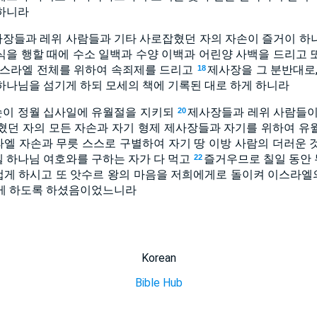
하니라
장들과 레위 사람들과 기타 사로잡혔던 자의 자손이 즐거이 하
식을 행할 때에 수소 일백과 수양 이백과 어린양 사백을 드리고 
이스라엘 전체를 위하여 속죄제를 드리고
제사장을 그 분반대로,
18
하나님을 섬기게 하되 모세의 책에 기록된 대로 하게 하니라
손이 정월 십사일에 유월절을 지키되
제사장들과 레위 사람들이
20
혔던 자의 모든 자손과 자기 형제 제사장들과 자기를 위하여 유
엘 자손과 무릇 스스로 구별하여 자기 땅 이방 사람의 더러운 
 하나님 여호와를 구하는 자가 다 먹고
즐거우므로 칠일 동안
22
게 하시고 또 앗수르 왕의 마음을 저희에게로 돌이켜 이스라
있게 하도록 하셨음이었느니라
Korean
Bible Hub