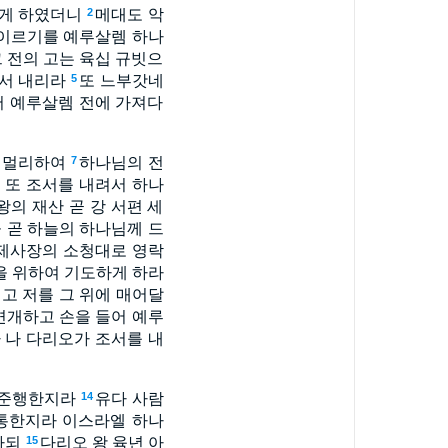
하게 하였더니
메대도 악
2
 이르기를 예루살렘 하나
 전의 고는 육십 규빗으
에서 내리라
또 느부갓네
5
어 예루살렘 전에 가져다
을 멀리하여
하나님의 전
7
 또 조서를 내려서 하나
의 재산 곧 강 서편 세
물 곧 하늘의 하나님께 드
렘 제사장의 소청대로 영락
을 위하여 기도하게 하라
고 저를 그 위에 매어달
변개하고 손을 들어 예루
 나 다리오가 조서를 내
히 준행한지라
유다 사람
14
형통한지라 이스라엘 하나
하되
다리오 왕 육년 아
15