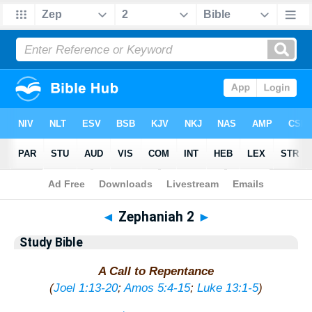
Bible
>
Study Bible
> Zephaniah 2
◄
Zephaniah 2
►
Study Bible
A Call to Repentance
(
Joel 1:13-20
;
Amos 5:4-15
;
Luke 13:1-5
)