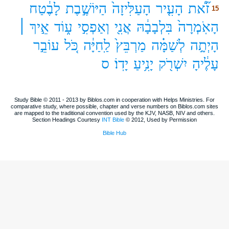
זֹ֞א֠ת
הָעִ֤יר
הָעַלִּיזָה֙
הַיּוֹשֶׁ֣בֶת
לָבֶ֔טַח
15
הָאֹֽמְרָה֙
בִּלְבָבָ֔הּ
אֲנִ֖י
וְאַפְסִ֣י
ע֑וֹד
אֵ֣יךְ ׀
הָיְתָ֣ה
לְשַׁמָּ֗ה
מַרְבֵּץ֙
לַֽחַיָּ֔ה
כֹּ֚ל
עוֹבֵ֣ר
עָלֶ֔יהָ
יִשְׁרֹ֖ק
יָנִ֥יעַ
יָדֽוֹ׃
ס
Study Bible © 2011 - 2013 by Biblos.com in cooperation with Helps Ministries. For
comparative study, where possible, chapter and verse numbers on Biblos.com sites
are mapped to the traditional convention used by the KJV, NASB, NIV and others.
Section Headings Courtesy
INT Bible
© 2012, Used by Permission
Bible Hub