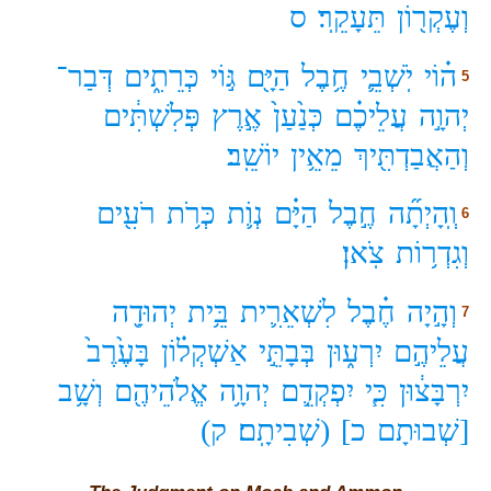
וְעֶקְר֖וֹן
תֵּעָקֵֽר׃
ס
ה֗וֹי
יֹֽשְׁבֵ֛י
חֶ֥בֶל
הַיָּ֖ם
גּ֣וֹי
כְּרֵתִ֑ים
דְּבַר־
5
יְהוָ֣ה
עֲלֵיכֶ֗ם
כְּנַ֙עַן֙
אֶ֣רֶץ
פְּלִשְׁתִּ֔ים
וְהַאֲבַדְתִּ֖יךְ
מֵאֵ֥ין
יוֹשֵֽׁב׃
וְֽהָיְתָ֞ה
חֶ֣בֶל
הַיָּ֗ם
נְוֹ֛ת
כְּרֹ֥ת
רֹעִ֖ים
6
וְגִדְר֥וֹת
צֹֽאן׃
וְהָ֣יָה
חֶ֗בֶל
לִשְׁאֵרִ֛ית
בֵּ֥ית
יְהוּדָ֖ה
7
עֲלֵיהֶ֣ם
יִרְע֑וּן
בְּבָתֵּ֣י
אַשְׁקְל֗וֹן
בָּעֶ֙רֶב֙
יִרְבָּצ֔וּן
כִּ֧י
יִפְקְדֵ֛ם
יְהוָ֥ה
אֱלֹהֵיהֶ֖ם
וְשָׁ֥ב
[שְׁבוּתָם
כ]
(שְׁבִיתָֽם׃
ק)