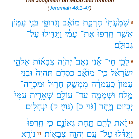
The Judgment on Moab and Ammon
(
Jeremiah 48:1-47
)
שָׁמַ֙עְתִּי֙
חֶרְפַּ֣ת
מוֹאָ֔ב
וְגִדּוּפֵ֖י
בְּנֵ֣י
עַמּ֑וֹן
8
אֲשֶׁ֤ר
חֵֽרְפוּ֙
אֶת־
עַמִּ֔י
וַיַּגְדִּ֖ילוּ
עַל־
גְּבוּלָֽם׃
לָכֵ֣ן
חַי־
אָ֡נִי
נְאֻם֩
יְהוָ֨ה
צְבָא֜וֹת
אֱלֹהֵ֣י
9
יִשְׂרָאֵ֗ל
כִּֽי־
מוֹאָ֞ב
כִּסְדֹ֤ם
תִּֽהְיֶה֙
וּבְנֵ֤י
עַמּוֹן֙
כַּֽעֲמֹרָ֔ה
מִמְשַׁ֥ק
חָר֛וּל
וּמִכְרֵה־
מֶ֥לַח
וּשְׁמָמָ֖ה
עַד־
עוֹלָ֑ם
שְׁאֵרִ֤ית
עַמִּי֙
יְבָזּ֔וּם
וְיֶ֥תֶר
[גֹּוי
כ]
(גֹּויִ֖י
ק)
יִנְחָלֽוּם׃
זֹ֥את
לָהֶ֖ם
תַּ֣חַת
גְּאוֹנָ֑ם
כִּ֤י
חֵֽרְפוּ֙
10
וַיַּגְדִּ֔לוּ
עַל־
עַ֖ם
יְהוָ֥ה
צְבָאֽוֹת׃
נוֹרָ֤א
11