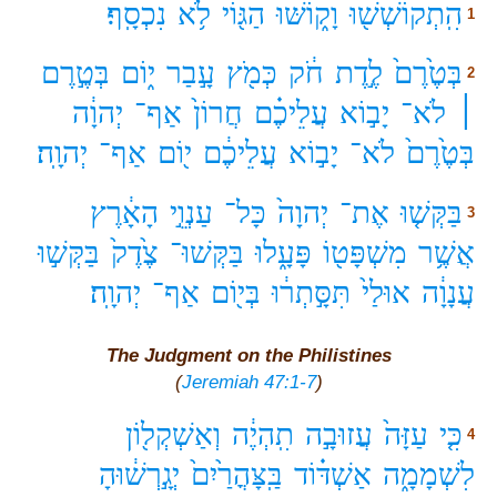
הִֽתְקוֹשְׁשׁ֖וּ
וָק֑וֹשּׁוּ
הַגּ֖וֹי
לֹ֥א
נִכְסָֽף׃
1
בְּטֶ֙רֶם֙
לֶ֣דֶת
חֹ֔ק
כְּמֹ֖ץ
עָ֣בַר
י֑וֹם
בְּטֶ֣רֶם
2
׀
לֹא־
יָב֣וֹא
עֲלֵיכֶ֗ם
חֲרוֹן֙
אַף־
יְהוָ֔ה
בְּטֶ֙רֶם֙
לֹא־
יָב֣וֹא
עֲלֵיכֶ֔ם
י֖וֹם
אַף־
יְהוָֽה׃
בַּקְּשׁ֤וּ
אֶת־
יְהוָה֙
כָּל־
עַנְוֵ֣י
הָאָ֔רֶץ
3
אֲשֶׁ֥ר
מִשְׁפָּט֖וֹ
פָּעָ֑לוּ
בַּקְּשׁוּ־
צֶ֙דֶק֙
בַּקְּשׁ֣וּ
עֲנָוָ֔ה
אוּלַי֙
תִּסָּ֣תְר֔וּ
בְּי֖וֹם
אַף־
יְהוָֽה׃
The Judgment on the Philistines
(
Jeremiah 47:1-7
)
כִּ֤י
עַזָּה֙
עֲזוּבָ֣ה
תִֽהְיֶ֔ה
וְאַשְׁקְל֖וֹן
4
לִשְׁמָמָ֑ה
אַשְׁדּ֗וֹד
בַּֽצָּהֳרַ֙יִם֙
יְגָ֣רְשׁ֔וּהָ