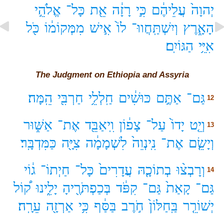
יְהוָה֙
עֲלֵיהֶ֔ם
כִּ֣י
רָזָ֔ה
אֵ֖ת
כָּל־
אֱלֹהֵ֣י
הָאָ֑רֶץ
וְיִשְׁתַּֽחֲווּ־
לוֹ֙
אִ֣ישׁ
מִמְּקוֹמ֔וֹ
כֹּ֖ל
אִיֵּ֥י
הַגּוֹיִֽם׃
The Judgment on Ethiopia and Assyria
גַּם־
אַתֶּ֣ם
כּוּשִׁ֔ים
חַֽלְלֵ֥י
חַרְבִּ֖י
הֵֽמָּה׃
12
וְיֵ֤ט
יָדוֹ֙
עַל־
צָפ֔וֹן
וִֽיאַבֵּ֖ד
אֶת־
אַשּׁ֑וּר
13
וְיָשֵׂ֤ם
אֶת־
נִֽינְוֵה֙
לִשְׁמָמָ֔ה
צִיָּ֖ה
כַּמִּדְבָּֽר׃
וְרָבְצ֨וּ
בְתוֹכָ֤הּ
עֲדָרִים֙
כָּל־
חַיְתוֹ־
ג֔וֹי
14
גַּם־
קָאַת֙
גַּם־
קִפֹּ֔ד
בְּכַפְתֹּרֶ֖יהָ
יָלִ֑ינוּ
ק֠וֹל
יְשׁוֹרֵ֤ר
בַּֽחַלּוֹן֙
חֹ֣רֶב
בַּסַּ֔ף
כִּ֥י
אַרְזָ֖ה
עֵרָֽה׃