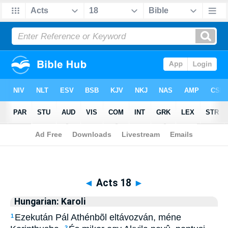
Biblia
>
Hungarian: Karoli
> Acts 18
◄
Acts 18
►
Hungarian: Karoli
Ezekután Pál Athénbõl eltávozván, méne
1
2