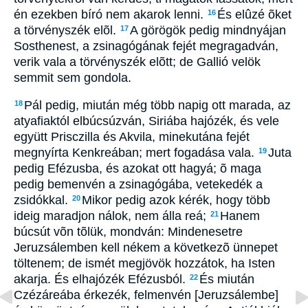
én ezekben bíró nem akarok lenni.
És elûzé õket
16
a törvényszék elõl.
A görögök pedig mindnyájan
17
Sosthenest, a zsinagógának fejét megragadván,
verik vala a törvényszék elõtt; de Gallió velök
semmit sem gondola.
Pál pedig, miután még több napig ott marada, az
18
atyafiaktól elbúcsúzván, Siriába hajózék, és vele
együtt Prisczilla és Akvila, minekutána fejét
megnyírta Kenkreában; mert fogadása vala.
Juta
19
pedig Efézusba, és azokat ott hagyá; õ maga
pedig bemenvén a zsinagógába, vetekedék a
zsidókkal.
Mikor pedig azok kérék, hogy több
20
ideig maradjon nálok, nem álla reá;
Hanem
21
búcsút võn tõlük, mondván: Mindenesetre
Jeruzsálemben kell nékem a következõ ünnepet
töltenem; de ismét megjövök hozzátok, ha Isten
akarja. És elhajózék Efézusból.
És miután
22
Czézáreába érkezék, felmenvén [Jeruzsálembe]