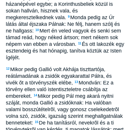
házanépével egybe; a Korinthusbeliek közül is
sokan hallván, hisznek vala, és
megkeresztelkednek vala.
Monda pedig az Úr
9
látás által éjszaka Pálnak: Ne félj, hanem szólj és
ne hallgass:
Mert én veled vagyok és senki sem
10
támad reád, hogy néked ártson; mert nékem sok
népem van ebben a városban.
És ott lakozék egy
11
esztendeig és hat hónapig, tanítva köztük az Isten
ígéjét.
Mikor pedig Gallió volt Akhája tiszttartója,
12
reátámadának a zsidók egyakarattal Pálra, és
vivék õt a törvényszék elébe,
Mondván: Ez a
13
törvény ellen való istentiszteletre csábítja az
embereket.
Mikor pedig Pál meg akará nyitni
14
száját, monda Gallió a zsidóknak: Ha valóban
valami bosszútételrõl, vagy gonosz cselekedetrõl
volna szó, zsidók, igazság szerint meghallgatnálak
benneteket:
De ha tanításról, nevekrõl és a ti
15
törvénytekrõl van kérdés, ti magatok lássátok; mert