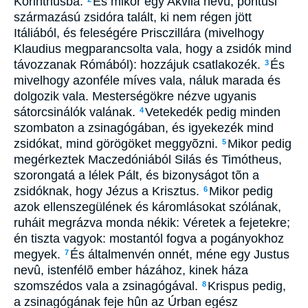
Korinthusba.
És mikor egy Akvila nevû, pontusi
származású zsidóra talált, ki nem régen jött
Itáliából, és feleségére Prisczillára (mivelhogy
Klaudius megparancsolta vala, hogy a zsidók mind
távozzanak Rómából): hozzájuk csatlakozék.
És
3
mivelhogy azonféle míves vala, náluk marada és
dolgozik vala. Mesterségökre nézve ugyanis
sátorcsinálók valának.
Vetekedék pedig minden
4
szombaton a zsinagógában, és igyekezék mind
zsidókat, mind görögöket meggyõzni.
Mikor pedig
5
megérkeztek Maczedóniából Silás és Timótheus,
szorongatá a lélek Pált, és bizonyságot tõn a
zsidóknak, hogy Jézus a Krisztus.
Mikor pedig
6
azok ellenszegülének és káromlásokat szólának,
ruháit megrázva monda nékik: Véretek a fejetekre;
én tiszta vagyok: mostantól fogva a pogányokhoz
megyek.
És általmenvén onnét, méne egy Justus
7
nevû, istenfélõ ember házához, kinek háza
szomszédos vala a zsinagógával.
Krispus pedig,
8
a zsinagógának feje hûn az Úrban egész