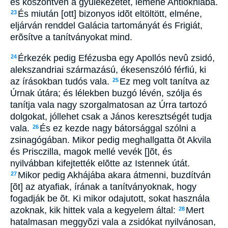
és köszöntvén a gyülekezetet, leméne Antiókhiába.
És miután [ott] bizonyos idõt eltöltött, elméne,
23
eljárván renddel Galácia tartományát és Frigiát,
erõsítve a tanítványokat mind.
Érkezék pedig Efézusba egy Apollós nevû zsidó,
24
alekszandriai származású, ékesenszóló férfiú, ki
az írásokban tudós vala.
Ez meg volt tanítva az
25
Úrnak útára; és lélekben buzgó lévén, szólja és
tanítja vala nagy szorgalmatosan az Úrra tartozó
dolgokat, jóllehet csak a János keresztségét tudja
vala.
És ez kezde nagy bátorsággal szólni a
26
zsinagógában. Mikor pedig meghallgatta õt Akvila
és Prisczilla, magok mellé vevék []õt, és
nyilvábban kifejtették elõtte az Istennek útát.
Mikor pedig Akhájába akara átmenni, buzdítván
27
[õt] az atyafiak, írának a tanítványoknak, hogy
fogadják be õt. Ki mikor odajutott, sokat használa
azoknak, kik hittek vala a kegyelem által:
Mert
28
hatalmasan meggyõzi vala a zsidókat nyilvánosan,