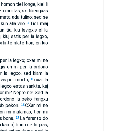
homon tiel longe, kiel li
dzo mortas, sxi liberigxas
omata adultulino; sed se
kun alia viro.
Tiel, miaj
4
 tiu, kiu levigxis el la
 kiuj estis per la legxo,
rtinte rilate tion, en kio
er la legxo; cxar mi ne
gis en mi per la ordono
r la legxo; sed kiam la
rovis por morto;
cxar la
11
a legxo estas sankta, kaj
por mi? Nepre ne! Sed la
ordono la peko farigxu
sub pekon.
CXar mi ne
15
kion mi malamas, tion mi
as bona.
La faranto do
17
a karno) bono ne logxas;