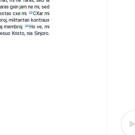
fari, mi ne faras; sed la
faras gxin jam ne mi, sed
 estas cxe mi.
CXar mi
22
roj, militantan kontraux
iaj membroj.
Ho ve, mi
24
suo Kristo, nia Sinjoro.