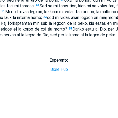
olo, sed ne la elfaro de la bono.
CXar la bonon, kiun mi volas 
as fari, mi faradas.
Sed se mi faras tion, kion mi ne volas fari, 
20
.
Mi do trovas legxon, ke kiam mi volas fari bonon, la malbono
21
io laux la interna homo;
sed mi vidas alian legxon en miaj memb
23
 kaj forkaptantan min sub la legxon de la peko, kiu estas en m
iberigos el la korpo de cxi tiu morto?
Danko estu al Dio, per Je
25
servas al la legxo de Dio, sed per la karno al la legxo de peko.
Esperanto
Bible Hub