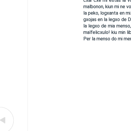
cxar cxe mi estas la v
malbonon, kiun mi ne vol
la peko, logxanta en mi
gxojas en la legxo de D
la legxo de mia menso,
malfelicxulo! kiu min l
Per la menso do mi mem 