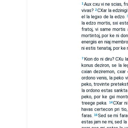
Aux cxu vi ne scias, fr
1
vivas?
CXar la edzinigi
2
el la legxo de la edzo.
la edzo mortis, sxi esta
fratoj, vi same mortis 
mortintoj, por ke ni do
energiis en niaj membro
ni estis tenataj, por ke
Kion do ni diru? CXu 
7
konus deziron, se la le
cxian deziremon, cxar
ordono venis, la peko vi
peko, trovinte pretekst
la ordono estas sankta 
peko, por ke gxi mont
treege peka.
CXar ni
14
havas certecon pri tio,
faras.
Sed se mi faras
16
estas jam ne mi, sed la