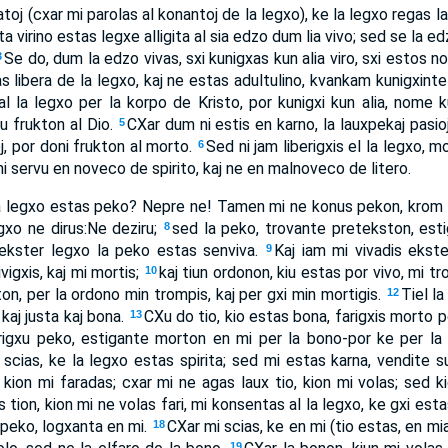
atoj (cxar mi parolas al konantoj de la legxo), ke la legxo regas la 
ta virino estas legxe alligita al sia edzo dum lia vivo; sed se la e
Se do, dum la edzo vivas, sxi kunigxas kun alia viro, sxi estos n
3
s libera de la legxo, kaj ne estas adultulino, kvankam kunigxinte 
al la legxo per la korpo de Kristo, por kunigxi kun alia, nome kun
nu frukton al Dio.
CXar dum ni estis en karno, la lauxpekaj pasioj,
5
j, por doni frukton al morto.
Sed ni jam liberigxis el la legxo, mo
6
 ni servu en noveco de spirito, kaj ne en malnoveco de litero.
la legxo estas peko? Nepre ne! Tamen mi ne konus pekon, krom p
gxo ne dirus:Ne deziru;
sed la peko, trovante pretekston, esti
8
 ekster legxo la peko estas senviva.
Kaj iam mi vivadis ekste
9
vigxis, kaj mi mortis;
kaj tiun ordonon, kiu estas por vivo, mi t
10
on, per la ordono min trompis, kaj per gxi min mortigis.
Tiel l
12
kaj justa kaj bona.
CXu do tio, kio estas bona, farigxis morto 
13
rigxu peko, estigante morton en mi per la bono-por ke per la 
 scias, ke la legxo estas spirita; sed mi estas karna, vendite 
 kion mi faradas; cxar mi ne agas laux tio, kion mi volas; sed 
 tion, kion mi ne volas fari, mi konsentas al la legxo, ke gxi est
 peko, logxanta en mi.
CXar mi scias, ke en mi (tio estas, en mi
18
19