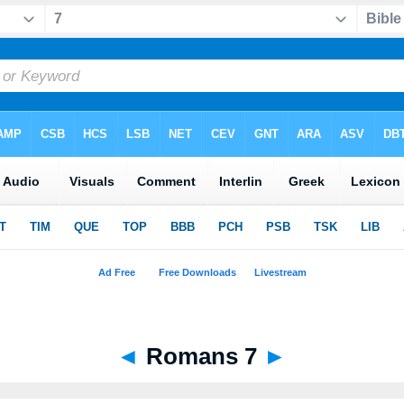
◄
Romans 7
►