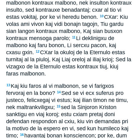
malbonon kontraux malbono, nek insulton kontraux
insulto, sed kontrauxe benadantaj; cxar al tio vi
estas vokitaj, por ke vi heredu benon.
CXar: Kiu
10
volas ami vivon kaj vidi bonajn tagojn, Tiu gardu
sian langon kontraux malbono, Kaj sian busxon
kontraux mensoga parolo;
Li deklinigxu de
11
malbono kaj faru bonon, Li sercxu pacon, kaj
cxasu gxin.
CXar la okuloj de la Eternulo estas
12
turnitaj al la piuloj, Kaj Liaj oreloj al iliaj krioj; Sed la
vizagxo de la Eternulo estas kontraux tiuj, kiuj
faras malbonon.
Kaj kiu faros al vi malbonon, se vi farigxos
13
fervoraj en la bono?
Sed se vi ecx suferus pro
14
justeco, felicxegaj vi estus; kaj ilian timon ne timu,
nek maltrankviligxu;
sed la Sinjoron Kriston
15
sanktigu en viaj koroj; estu cxiam pretaj doni
defendan respondon al cxiu, kiu vin demandas pri
la motivo de la espero en vi, sed kun humileco kaj
timo;
havantaj bonan konsciencon; por ke, dum
16