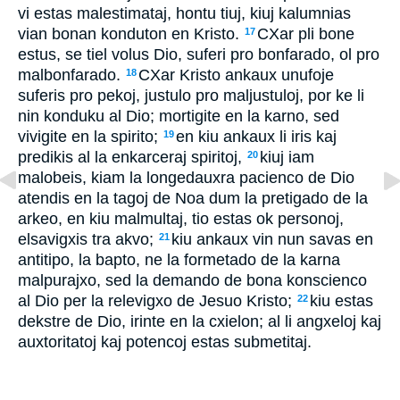
vi estas malestimataj, hontu tiuj, kiuj kalumnias
vian bonan konduton en Kristo.
CXar pli bone
17
estus, se tiel volus Dio, suferi pro bonfarado, ol pro
malbonfarado.
CXar Kristo ankaux unufoje
18
suferis pro pekoj, justulo pro maljustuloj, por ke li
nin konduku al Dio; mortigite en la karno, sed
vivigite en la spirito;
en kiu ankaux li iris kaj
19
predikis al la enkarceraj spiritoj,
kiuj iam
20
malobeis, kiam la longedauxra pacienco de Dio
atendis en la tagoj de Noa dum la pretigado de la
arkeo, en kiu malmultaj, tio estas ok personoj,
elsavigxis tra akvo;
kiu ankaux vin nun savas en
21
antitipo, la bapto, ne la formetado de la karna
malpurajxo, sed la demando de bona konscienco
al Dio per la relevigxo de Jesuo Kristo;
kiu estas
22
dekstre de Dio, irinte en la cxielon; al li angxeloj kaj
auxtoritatoj kaj potencoj estas submetitaj.