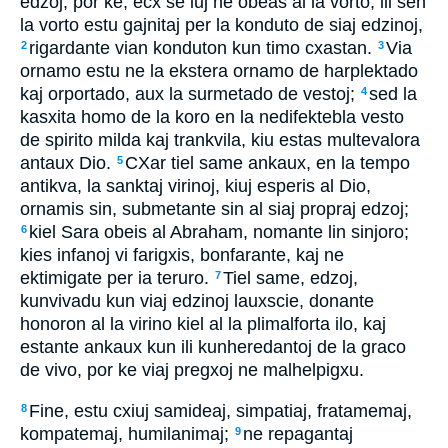
edzoj; por ke, ecx se iuj ne obeas al la vorto, ili sen
la vorto estu gajnitaj per la konduto de siaj edzinoj,
rigardante vian konduton kun timo cxastan.
Via
2
3
ornamo estu ne la ekstera ornamo de harplektado
kaj orportado, aux la surmetado de vestoj;
sed la
4
kasxita homo de la koro en la nedifektebla vesto
de spirito milda kaj trankvila, kiu estas multevalora
antaux Dio.
CXar tiel same ankaux, en la tempo
5
antikva, la sanktaj virinoj, kiuj esperis al Dio,
ornamis sin, submetante sin al siaj propraj edzoj;
kiel Sara obeis al Abraham, nomante lin sinjoro;
6
kies infanoj vi farigxis, bonfarante, kaj ne
ektimigate per ia teruro.
Tiel same, edzoj,
7
kunvivadu kun viaj edzinoj lauxscie, donante
honoron al la virino kiel al la plimalforta ilo, kaj
estante ankaux kun ili kunheredantoj de la graco
de vivo, por ke viaj pregxoj ne malhelpigxu.
Fine, estu cxiuj samideaj, simpatiaj, fratamemaj,
8
kompatemaj, humilanimaj;
ne repagantaj
9