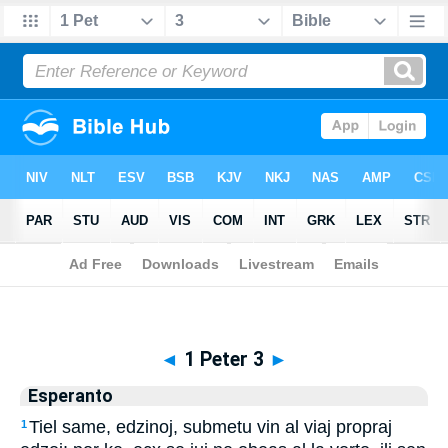
Biblia
>
Esperanto
> 1 Peter 3
◄
1 Peter 3
►
Esperanto
Tiel same, edzinoj, submetu vin al viaj propraj
1