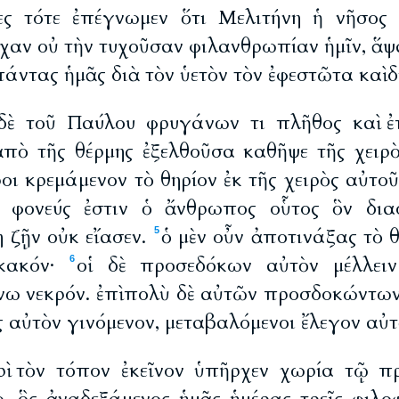
ες τότε ἐπέγνωμεν ὅτι Μελιτήνη ἡ νῆσος 
χαν οὐ τὴν τυχοῦσαν φιλανθρωπίαν ἡμῖν, ἅψ
ντας ἡμᾶς διὰ τὸν ὑετὸν τὸν ἐφεστῶτα καὶ δ
δὲ τοῦ Παύλου φρυγάνων τι πλῆθος καὶ ἐπ
ἀπὸ τῆς θέρμης ἐξελθοῦσα καθῆψε τῆς χειρ
οι κρεμάμενον τὸ θηρίον ἐκ τῆς χειρὸς αὐτο
 φονεύς ἐστιν ὁ ἄνθρωπος οὗτος ὃν δια
 ζῇν οὐκ εἴασεν.
ὁ μὲν οὖν ἀποτινάξας τὸ θ
5
 κακόν·
οἱ δὲ προσεδόκων αὐτὸν μέλλει
6
νω νεκρόν. ἐπὶ πολὺ δὲ αὐτῶν προσδοκώντων
ς αὐτὸν γινόμενον, μεταβαλόμενοι ἔλεγον αὐτὸ
ρὶ τὸν τόπον ἐκεῖνον ὑπῆρχεν χωρία τῷ 