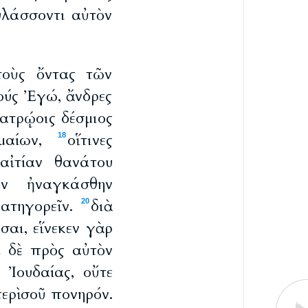
υλάσσοντι αὐτὸν
τοὺς ὄντας τῶν
ούς Ἐγώ, ἄνδρες
πατρῴοις δέσμιος
ωμαίων,
οἵτινες
18
αἰτίαν θανάτου
ων ἠναγκάσθην
κατηγορεῖν.
διὰ
20
σαι, εἵνεκεν γὰρ
ἱ δὲ πρὸς αὐτὸν
 Ἰουδαίας, οὔτε
ερὶ σοῦ πονηρόν.