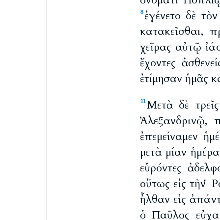
ὀνόματι Ποπλίῳ
ἐγένετο δὲ τὸ
8
κατακεῖσθαι, π
χεῖρας αὐτῷ ἰά
ἔχοντες ἀσθενε
ἐτίμησαν ἡμᾶς κ
Μετὰ δὲ τρεῖ
11
Ἀλεξανδρινῷ, 
ἐπεμείναμεν ἡμ
μετὰ μίαν ἡμέρα
εὑρόντες ἀδελφ
οὕτως εἰς τὴν 
ἦλθαν εἰς ἀπάν
ὁ Παῦλος εὐχα