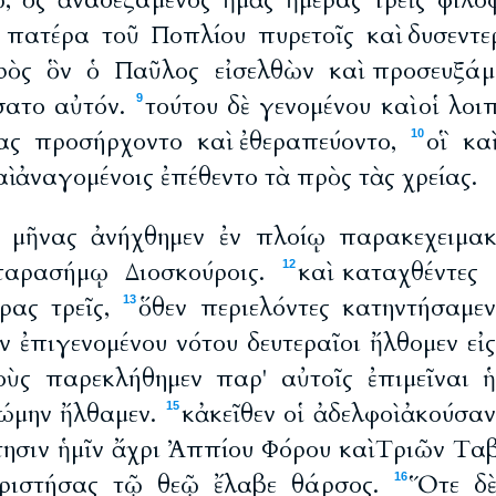
, ὃς ἀναδεξάμενος ἡμᾶς ἡμέρας τρεῖς φιλοφ
ν πατέρα τοῦ Ποπλίου πυρετοῖς καὶ δυσεντε
ρὸς ὃν ὁ Παῦλος εἰσελθὼν καὶ προσευξάμε
σατο αὐτόν.
τούτου δὲ γενομένου καὶ οἱ λοιπ
9
ίας προσήρχοντο καὶ ἐθεραπεύοντο,
οἳ κα
10
αὶ ἀναγομένοις ἐπέθεντο τὰ πρὸς τὰς χρείας.
ς μῆνας ἀνήχθημεν ἐν πλοίῳ παρακεχειμακ
παρασήμῳ Διοσκούροις.
καὶ καταχθέντες
12
έρας τρεῖς,
ὅθεν περιελόντες κατηντήσαμεν
13
ν ἐπιγενομένου νότου δευτεραῖοι ἤλθομεν εἰ
οὺς παρεκλήθημεν παρ' αὐτοῖς ἐπιμεῖναι ἡ
Ῥώμην ἤλθαμεν.
κἀκεῖθεν οἱ ἀδελφοὶ ἀκούσαν
15
τησιν ἡμῖν ἄχρι Ἀππίου Φόρου καὶ Τριῶν Ταβ
ριστήσας τῷ θεῷ ἔλαβε θάρσος.
Ὅτε δὲ
16