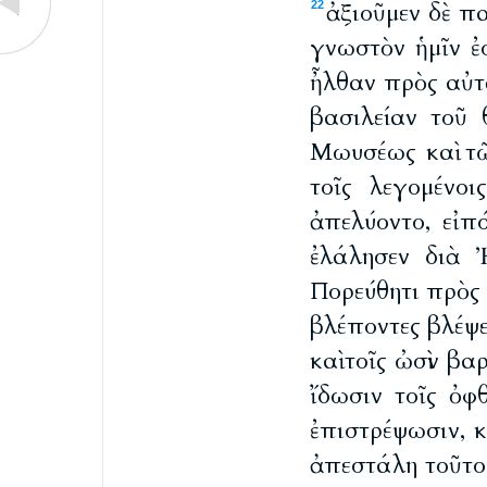
ἀξιοῦμεν δὲ πα
22
γνωστὸν ἡμῖν ἐ
ἦλθαν πρὸς αὐτὸ
βασιλείαν τοῦ 
Μωυσέως καὶ τ
τοῖς λεγομένο
ἀπελύοντο, εἰπ
ἐλάλησεν διὰ
Πορεύθητι πρὸς τ
βλέποντες βλέψετ
καὶ τοῖς ὠσὶν β
ἴδωσιν τοῖς ὀφ
ἐπιστρέψωσιν, κ
ἀπεστάλη τοῦτο 