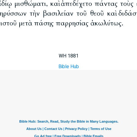
 ἰδίῳ μισθώματι, καὶ ἀπεδέχετο πάντας τοὺς
ηρύσσων τὴν βασιλείαν τοῦ θεοῦ καὶ διδάσ
ριστοῦ μετὰ πάσης παρρησίας ἀκωλύτως.
WH 1881
Bible Hub