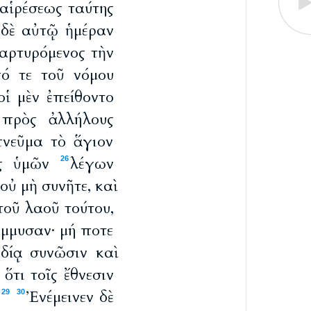
 αἱρέσεως ταύτης
 δὲ αὐτῷ ἡμέραν
μαρτυρόμενος τὴν
πό τε τοῦ νόμου
οἱ μὲν ἐπείθοντο
 πρὸς ἀλλήλους
πνεῦμα τὸ ἅγιον
ας ὑμῶν
λέγων
26
οὐ μὴ συνῆτε, καὶ
τοῦ λαοῦ τούτου,
άμμυσαν· μή ποτε
δίᾳ συνῶσιν καὶ
ὅτι τοῖς ἔθνεσιν
.
Ἐνέμεινεν δὲ
29
30