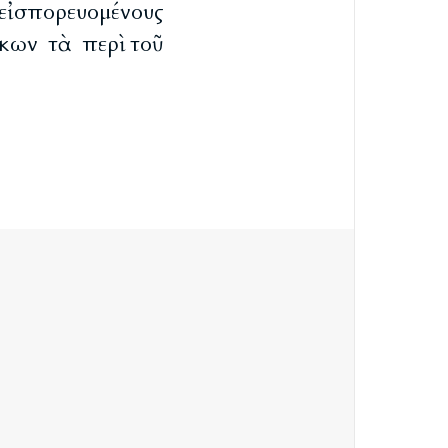
 εἰσπορευομένους
κων τὰ περὶ τοῦ