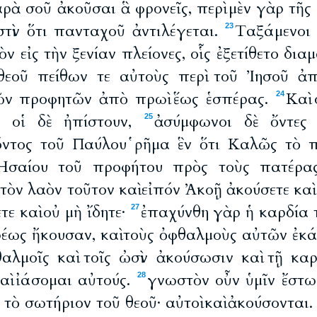
ρὰ σοῦ ἀκοῦσαι ἃ φρονεῖς, περὶ μὲν γὰρ τῆς
στὶν ὅτι πανταχοῦ ἀντιλέγεται.
Ταξάμενοι
23
ν εἰς τὴν ξενίαν πλείονες, οἷς ἐξετίθετο δια
θεοῦ πείθων τε αὐτοὺς περὶ τοῦ Ἰησοῦ ἀ
ῶν προφητῶν ἀπὸ πρωὶ ἕως ἑσπέρας.
Καὶ 
24
ις οἱ δὲ ἠπίστουν,
ἀσύμφωνοι δὲ ὄντες
25
όντος τοῦ Παύλου ῥῆμα ἓν ὅτι Καλῶς τὸ 
 Ἠσαίου τοῦ προφήτου πρὸς τοὺς πατέρ
ὸν λαὸν τοῦτον καὶ εἰπόν Ἀκοῇ ἀκούσετε καὶ 
ε καὶ οὐ μὴ ἴδητε·
ἐπαχύνθη γὰρ ἡ καρδία 
27
αρέως ἤκουσαν, καὶ τοὺς ὀφθαλμοὺς αὐτῶν ἐκ
θαλμοῖς καὶ τοῖς ὠσὶν ἀκούσωσιν καὶ τῇ καρ
αὶ ἰάσομαι αὐτούς.
γνωστὸν οὖν ὑμῖν ἔστω 
28
τὸ σωτήριον τοῦ θεοῦ· αὐτοὶ καὶ ἀκούσονται