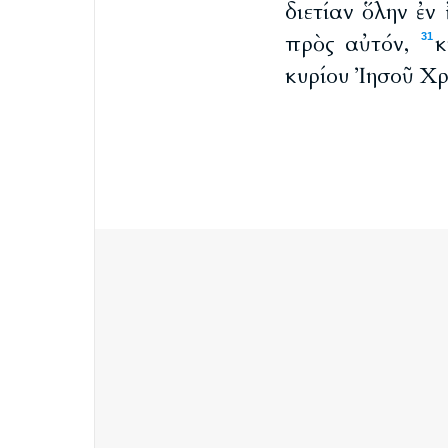
διετίαν ὅλην ἐν
πρὸς αὐτόν,
κ
31
κυρίου Ἰησοῦ Χ