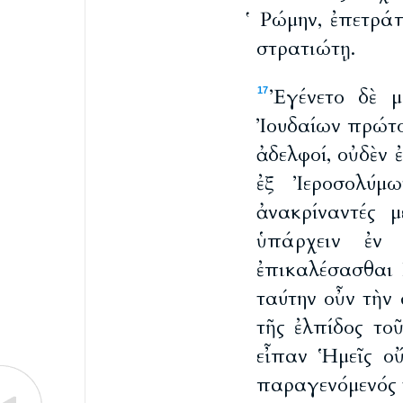
Ῥώμην, ἐπετράπ
στρατιώτῃ.
Ἐγένετο δὲ μ
17
Ἰουδαίων πρώτο
ἀδελφοί, οὐδὲν 
ἐξ Ἰεροσολύμ
ἀνακρίναντές 
ὑπάρχειν ἐν
ἐπικαλέσασθαι 
ταύτην οὖν τὴν 
τῆς ἐλπίδος το
εἶπαν Ἡμεῖς οὔ
παραγενόμενός τ