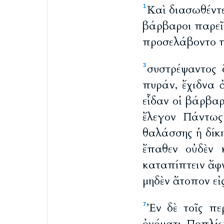
Καὶ διασωθέντ
1
βάρβαροι παρεῖ
προσελάβοντο πά
συστρέψαντος 
3
πυράν, ἔχιδνα 
εἶδαν οἱ βάρβαρ
ἔλεγον Πάντως
θαλάσσης ἡ δίκη
ἔπαθεν οὐδὲν
καταπίπτειν ἄφ
μηδὲν ἄτοπον εἰ
Ἐν δὲ τοῖς πε
7