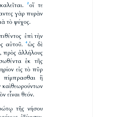
καλεῖται.
οἵ τε
2
αντες γὰρ πυρὰν
ιὰ τὸ ψύχος.
ιθέντος ἐπὶ τὴν
ὸς αὐτοῦ.
ὡς δὲ
4
ῦ, πρὸς ἀλλήλους
σωθέντα ἐκ τῆς
ηρίον εἰς τὸ πῦρ
ν πίμπρασθαι ἢ
 καὶ θεωρούντων
ν εἶναι θεόν.
πρώτῳ τῆς νήσου