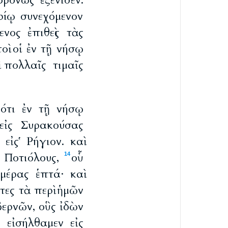
ρόνως ἐξένισεν.
ρίῳ συνεχόμενον
νος ἐπιθεὶς τὰς
οὶ οἱ ἐν τῇ νήσῳ
ὶ πολλαῖς τιμαῖς
ότι ἐν τῇ νήσῳ
 εἰς Συρακούσας
 εἰς Ῥήγιον. καὶ
ς Ποτιόλους,
οὗ
14
μέρας ἑπτά· καὶ
τες τὰ περὶ ἡμῶν
ερνῶν, οὓς ἰδὼν
 εἰσήλθαμεν εἰς