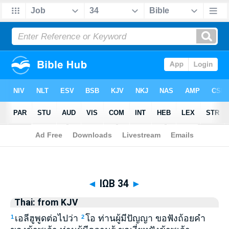
Biblia
>
Thai: from KJV
> ΙΩΒ 34
◄
ΙΩΒ 34
►
Thai: from KJV
เอลีฮูพูดต่อไปว่า
โอ ท่านผู้มีปัญญา ขอฟังถ้อยคำ
1
2