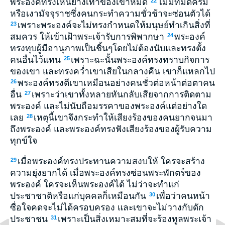
พระองค์ทรงเห็นย่างเท้าของเขาหมด
ไม่มีที่มืดครึ้ม
22
หรือเงามัจจุราชซึ่งคนกระทำความชั่วช้าจะซ่อนตัวได้
เพราะพระองค์จะไม่ทรงกำหนดให้มนุษย์ทำเกินสิ่งที่
23
สมควร ให้เข้าเฝ้าพระเจ้ารับการพิพากษา
พระองค์
24
ทรงทุบผู้มีอานุภาพเป็นชิ้นๆโดยไม่ต้องนับและทรงตั้ง
คนอื่นไว้แทน
เพราะฉะนั้นพระองค์ทรงทราบกิจการ
25
ของเขา และทรงคว่ำเขาเสียในกลางคืน เขาก็แหลกไป
พระองค์ทรงตีเขาเหมือนอย่างคนชั่วต่อหน้าต่อตาคน
26
อื่น
เพราะว่าเขาทั้งหลายหันกลับเสียจากการติดตาม
27
พระองค์ และไม่นับถือมรรคาของพระองค์แต่อย่างใด
เลย
เหตุนี้เขาจึงกระทำให้เสียงร้องของคนยากจนมา
28
ถึงพระองค์ และพระองค์ทรงฟังเสียงร้องของผู้รับความ
ทุกข์ใจ
เมื่อพระองค์ทรงประทานความสงบให้ ใครจะสร้าง
29
ความยุ่งยากได้ เมื่อพระองค์ทรงซ่อนพระพักตร์ของ
พระองค์ ใครจะเห็นพระองค์ได้ ไม่ว่าจะทำแก่
ประชาชาติหรือแก่บุคคลก็เหมือนกัน
เพื่อว่าคนหน้า
30
ซื่อใจคดจะไม่ได้ครอบครอง และเขาจะไม่วางกับดัก
ประชาชน
เพราะเป็นสิ่งเหมาะสมที่จะร้องทูลพระเจ้า
31