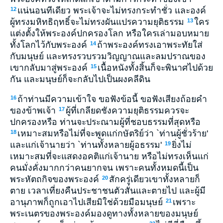
แน่นอนทีเดียว พระเจ้าจะไม่ทรงกระทำชั่ว และองค์
12
ผู้ทรงมหิทธิฤทธิ์จะไม่ทรงผันแปรความยุติธรรม
ใคร
13
แต่งตั้งให้พระองค์ปกครองโลก หรือใครเล่ามอบหมาย
ทั้งโลกไว้กับพระองค์
ถ้าพระองค์ทรงเอาพระทัยใส่
14
กับมนุษย์ และทรงรวบรวมวิญญาณและลมปราณของ
เขากลับมาสู่พระองค์
เนื้อหนังทั้งสิ้นก็จะพินาศไปด้วย
15
กัน และมนุษย์ก็จะกลับไปเป็นผงคลีดิน
ถ้าท่านมีความเข้าใจ ขอฟังข้อนี้ ขอฟังเสียงถ้อยคำ
16
ของข้าพเจ้า
ผู้ที่เกลียดชังความยุติธรรมควรจะ
17
ปกครองหรือ ท่านจะประณามผู้ที่ชอบธรรมที่สุดหรือ
เหมาะสมหรือไม่ที่จะพูดแก่กษัตริย์ว่า `ท่านผู้ชั่วร้าย'
18
และแก่เจ้านายว่า `ท่านทั้งหลายผู้อธรรม'
ยิ่งไม่
19
เหมาะสมที่จะแสดงอคติแก่เจ้านาย หรือไม่ทรงเห็นแก่
คนมั่งคั่งมากกว่าคนยากจน เพราะคนทั้งหมดนี้เป็น
พระหัตถกิจของพระองค์
สักครู่เดียวเขาทั้งหลายก็
20
ตาย เวลาเที่ยงคืนประชาชนตัวสั่นและตายไป และผู้มี
อานุภาพก็ถูกเอาไปเสียมิใช่ด้วยมือมนุษย์
เพราะ
21
พระเนตรของพระองค์มองดูทางทั้งหลายของมนุษย์