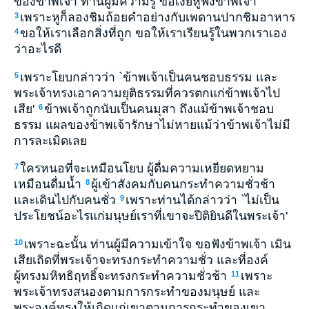
ของข้าพเจ้า ท่านผู้มีความรู้ ขอเงี่ยหูฟังข้าพเจ้า
เพราะหูก็ลองชิมถ้อยคำอย่างกับเพดานปากชิมอาหาร
3
ขอให้เราเลือกสิ่งที่ถูก ขอให้เราเรียนรู้ในพวกเราเอง
4
ว่าอะไรดี
เพราะโยบกล่าวว่า `ข้าพเจ้าเป็นคนชอบธรรม และ
5
พระเจ้าทรงเอาความยุติธรรมที่ควรตกแก่ข้าพเจ้าไป
เสีย'
ข้าพเจ้าถูกนับเป็นคนมุสา ถึงแม้ข้าพเจ้าชอบ
6
ธรรม แผลของข้าพเจ้ารักษาไม่หายแม้ว่าข้าพเจ้าไม่มี
การละเมิดเลย
ใครหนอที่จะเหมือนโยบ ผู้ดื่มความเหยียดหยาม
7
เหมือนดื่มน้ำ
ผู้เข้าสังคมกับคนกระทำความชั่วช้า
8
และเดินไปกับคนชั่ว
เพราะท่านได้กล่าวว่า `ไม่เป็น
9
ประโยชน์อะไรแก่มนุษย์เราที่เขาจะปีติยินดีในพระเจ้า'
เพราะฉะนั้น ท่านผู้มีความเข้าใจ ขอฟังข้าพเจ้า เมิน
10
เสียเถิดที่พระเจ้าจะทรงกระทำความชั่ว และที่องค์
ผู้ทรงมหิทธิฤทธิ์จะทรงกระทำความชั่วช้า
เพราะ
11
พระเจ้าทรงสนองตามการกระทำของมนุษย์ และ
พระองค์ทรงให้เกิดแก่เขาตามการกระทำของเขา