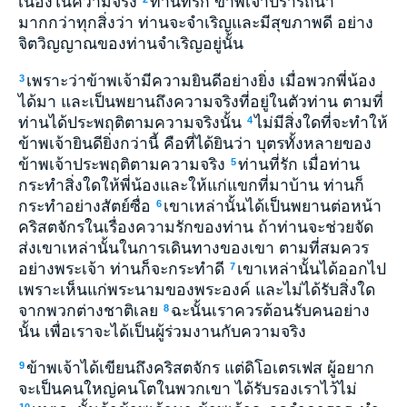
เนื่องในความจริง
ท่านที่รัก ข้าพเจ้าปรารถนา
มากกว่าทุกสิ่งว่า ท่านจะจำเริญและมีสุขภาพดี อย่าง
จิตวิญญาณของท่านจำเริญอยู่นั้น
เพราะว่าข้าพเจ้ามีความยินดีอย่างยิ่ง เมื่อพวกพี่น้อง
3
ได้มา และเป็นพยานถึงความจริงที่อยู่ในตัวท่าน ตามที่
ท่านได้ประพฤติตามความจริงนั้น
ไม่มีสิ่งใดที่จะทำให้
4
ข้าพเจ้ายินดียิ่งกว่านี้ คือที่ได้ยินว่า บุตรทั้งหลายของ
ข้าพเจ้าประพฤติตามความจริง
ท่านที่รัก เมื่อท่าน
5
กระทำสิ่งใดให้พี่น้องและให้แก่แขกที่มาบ้าน ท่านก็
กระทำอย่างสัตย์ซื่อ
เขาเหล่านั้นได้เป็นพยานต่อหน้า
6
คริสตจักรในเรื่องความรักของท่าน ถ้าท่านจะช่วยจัด
ส่งเขาเหล่านั้นในการเดินทางของเขา ตามที่สมควร
อย่างพระเจ้า ท่านก็จะกระทำดี
เขาเหล่านั้นได้ออกไป
7
เพราะเห็นแก่พระนามของพระองค์ และไม่ได้รับสิ่งใด
จากพวกต่างชาติเลย
ฉะนั้นเราควรต้อนรับคนอย่าง
8
นั้น เพื่อเราจะได้เป็นผู้ร่วมงานกับความจริง
ข้าพเจ้าได้เขียนถึงคริสตจักร แต่ดิโอเตรเฟส ผู้อยาก
9
จะเป็นคนใหญ่คนโตในพวกเขา ได้รับรองเราไว้ไม่