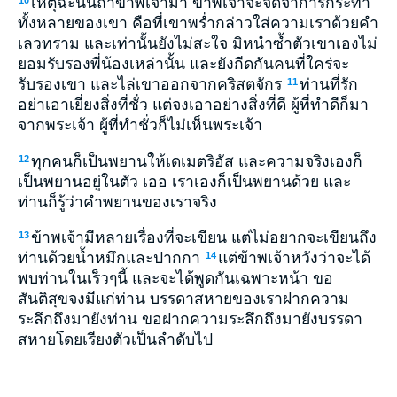
เหตุฉะนั้นถ้าข้าพเจ้ามา ข้าพเจ้าจะจดจำการกระทำ
10
ทั้งหลายของเขา คือที่เขาพร่ำกล่าวใส่ความเราด้วยคำ
เลวทราม และเท่านั้นยังไม่สะใจ มิหนำซ้ำตัวเขาเองไม่
ยอมรับรองพี่น้องเหล่านั้น และยังกีดกันคนที่ใคร่จะ
รับรองเขา และไล่เขาออกจากคริสตจักร
ท่านที่รัก
11
อย่าเอาเยี่ยงสิ่งที่ชั่ว แต่จงเอาอย่างสิ่งที่ดี ผู้ที่ทำดีก็มา
จากพระเจ้า ผู้ที่ทำชั่วก็ไม่เห็นพระเจ้า
ทุกคนก็เป็นพยานให้เดเมตริอัส และความจริงเองก็
12
เป็นพยานอยู่ในตัว เออ เราเองก็เป็นพยานด้วย และ
ท่านก็รู้ว่าคำพยานของเราจริง
ข้าพเจ้ามีหลายเรื่องที่จะเขียน แต่ไม่อยากจะเขียนถึง
13
ท่านด้วยน้ำหมึกและปากกา
แต่ข้าพเจ้าหวังว่าจะได้
14
พบท่านในเร็วๆนี้ และจะได้พูดกันเฉพาะหน้า ขอ
สันติสุขจงมีแก่ท่าน บรรดาสหายของเราฝากความ
ระลึกถึงมายังท่าน ขอฝากความระลึกถึงมายังบรรดา
สหายโดยเรียงตัวเป็นลำดับไป