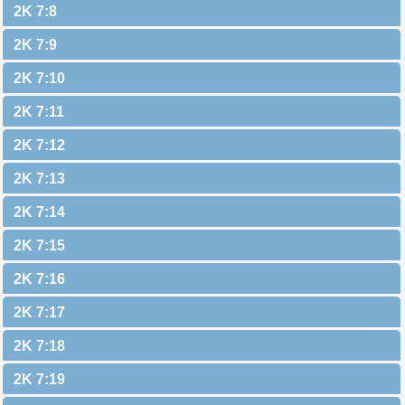
2K 7:8
2K 7:9
2K 7:10
2K 7:11
2K 7:12
2K 7:13
2K 7:14
2K 7:15
2K 7:16
2K 7:17
2K 7:18
2K 7:19