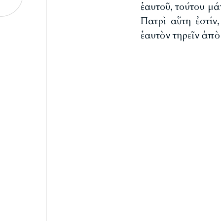
ἑαυτοῦ, τούτου μά
Πατρὶ αὕτη ἐστίν
ἑαυτὸν τηρεῖν ἀπὸ