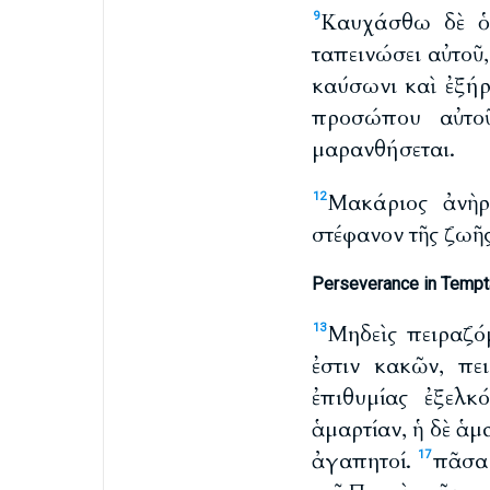
Καυχάσθω δὲ ὁ 
9
ταπεινώσει αὐτοῦ
καύσωνι καὶ ἐξήρ
προσώπου αὐτοῦ
μαρανθήσεται.
Μακάριος ἀνὴρ
12
στέφανον τῆς ζωῆς
Perseverance in Tempt
Μηδεὶς πειραζό
13
ἐστιν κακῶν, πε
ἐπιθυμίας ἐξελκ
ἁμαρτίαν, ἡ δὲ ἁ
ἀγαπητοί.
πᾶσα 
17