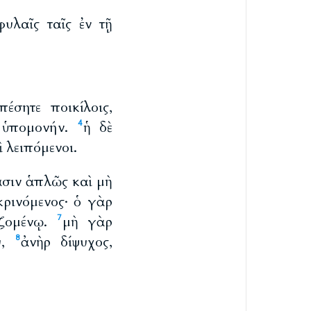
υλαῖς ταῖς ἐν τῇ
έσητε ποικίλοις,
ι ὑπομονήν.
ἡ δὲ
4
ὶ λειπόμενοι.
πᾶσιν ἁπλῶς καὶ μὴ
ακρινόμενος· ὁ γὰρ
ιζομένῳ.
μὴ γὰρ
7
υ,
ἀνὴρ δίψυχος,
8