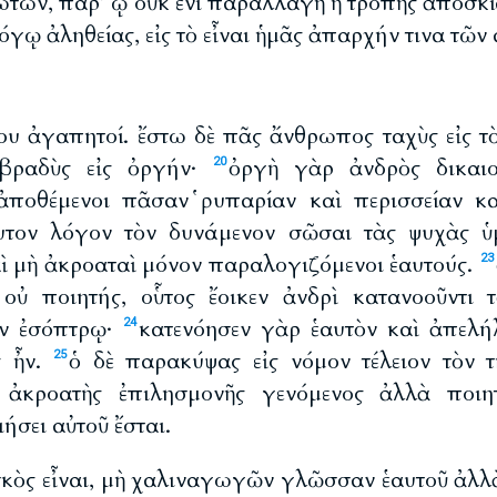
ώτων, παρ’ ᾧ οὐκ ἔνι παραλλαγὴ ἢ τροπῆς ἀποσκ
γῳ ἀληθείας, εἰς τὸ εἶναι ἡμᾶς ἀπαρχήν τινα τῶν
ου ἀγαπητοί. ἔστω δὲ πᾶς ἄνθρωπος ταχὺς εἰς τ
 βραδὺς εἰς ὀργήν·
ὀργὴ γὰρ ἀνδρὸς δικαι
20
ἀποθέμενοι πᾶσαν ῥυπαρίαν καὶ περισσείαν κα
υτον λόγον τὸν δυνάμενον σῶσαι τὰς ψυχὰς 
αὶ μὴ ἀκροαταὶ μόνον παραλογιζόμενοι ἑαυτούς.
23
 οὐ ποιητής, οὗτος ἔοικεν ἀνδρὶ κατανοοῦντι
ἐν ἐσόπτρῳ·
κατενόησεν γὰρ ἑαυτὸν καὶ ἀπελήλ
24
ς ἦν.
ὁ δὲ παρακύψας εἰς νόμον τέλειον τὸν τ
25
 ἀκροατὴς ἐπιλησμονῆς γενόμενος ἀλλὰ ποιη
ήσει αὐτοῦ ἔσται.
ησκὸς εἶναι, μὴ χαλιναγωγῶν γλῶσσαν ἑαυτοῦ ἀλ