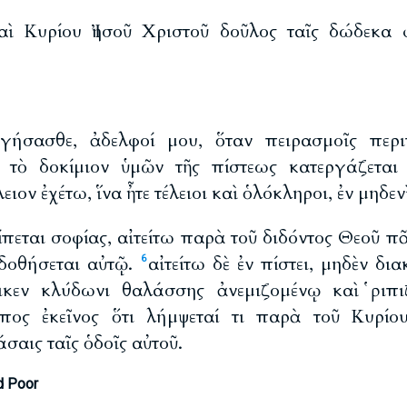
αὶ Κυρίου Ἰησοῦ Χριστοῦ δοῦλος ταῖς δώδεκα φ
ήσασθε, ἀδελφοί μου, ὅταν πειρασμοῖς περιπ
ι τὸ δοκίμιον ὑμῶν τῆς πίστεως κατεργάζετα
ιον ἐχέτω, ἵνα ἦτε τέλειοι καὶ ὁλόκληροι, ἐν μηδεν
είπεται σοφίας, αἰτείτω παρὰ τοῦ διδόντος Θεοῦ 
 δοθήσεται αὐτῷ.
αἰτείτω δὲ ἐν πίστει, μηδὲν δι
6
οικεν κλύδωνι θαλάσσης ἀνεμιζομένῳ καὶ ῥιπ
πος ἐκεῖνος ὅτι λήμψεταί τι παρὰ τοῦ Κυρίο
σαις ταῖς ὁδοῖς αὐτοῦ.
d Poor