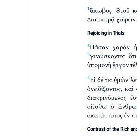
Ἰάκωβος Θεοῦ κ
1
Διασπορᾷ χαίρειν.
Rejoicing in Trials
Πᾶσαν χαρὰν ἡγ
2
γινώσκοντες ὅτ
3
ὑπομονὴ ἔργον τέλε
Εἰ δέ τις ὑμῶν λ
5
ὀνειδίζοντος, καὶ
διακρινόμενος ἔ
οἰέσθω ὁ ἄνθρω
ἀκατάστατος ἐν πά
Contrast of the Rich an