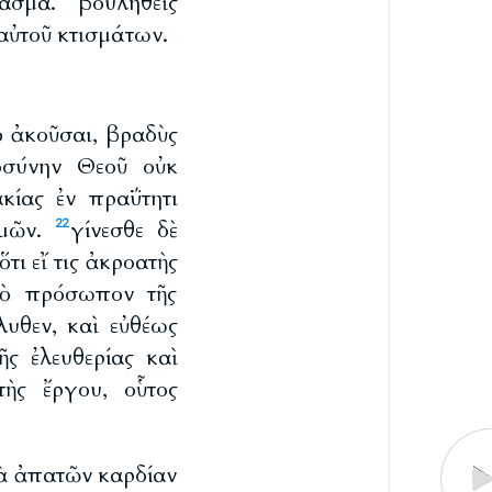
ίασμα.
βουληθεὶς
 αὐτοῦ κτισμάτων.
ὸ ἀκοῦσαι, βραδὺς
οσύνην Θεοῦ οὐκ
κίας ἐν πραΰτητι
ὑμῶν.
γίνεσθε δὲ
22
ὅτι εἴ τις ἀκροατὴς
 τὸ πρόσωπον τῆς
υθεν, καὶ εὐθέως
ῆς ἐλευθερίας καὶ
τὴς ἔργου, οὗτος
λὰ ἀπατῶν καρδίαν