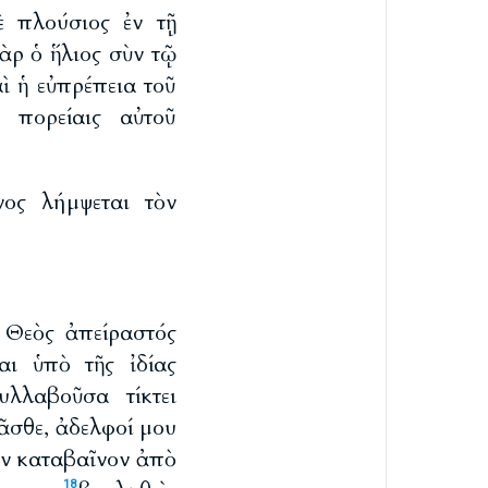
ὲ πλούσιος ἐν τῇ
γὰρ ὁ ἥλιος σὺν τῷ
ὶ ἡ εὐπρέπεια τοῦ
πορείαις αὐτοῦ
νος λήμψεται τὸν
 Θεὸς ἀπείραστός
αι ὑπὸ τῆς ἰδίας
υλλαβοῦσα τίκτει
σθε, ἀδελφοί μου
ιν καταβαῖνον ἀπὸ
18