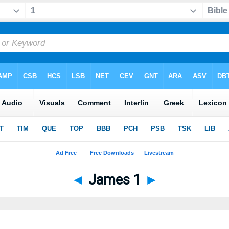
◄
James 1
►