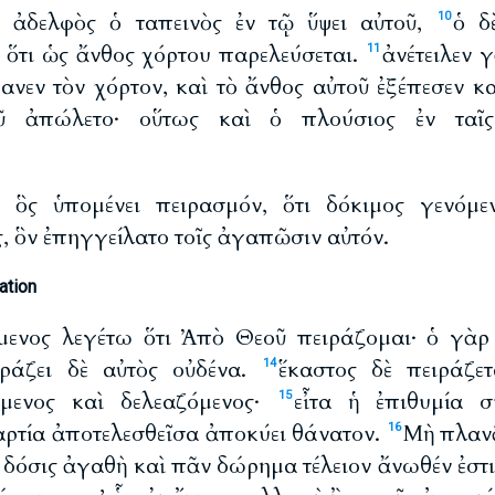
ἀδελφὸς ὁ ταπεινὸς ἐν τῷ ὕψει αὐτοῦ,
ὁ δ
10
, ὅτι ὡς ἄνθος χόρτου παρελεύσεται.
ἀνέτειλεν 
11
ανεν τὸν χόρτον, καὶ τὸ ἄνθος αὐτοῦ ἐξέπεσεν κα
 ἀπώλετο· οὕτως καὶ ὁ πλούσιος ἐν ταῖς 
 ὃς ὑπομένει πειρασμόν, ὅτι δόκιμος γενόμε
, ὃν ἐπηγγείλατο τοῖς ἀγαπῶσιν αὐτόν.
ation
μενος λεγέτω ὅτι Ἀπὸ Θεοῦ πειράζομαι· ὁ γὰρ
ιράζει δὲ αὐτὸς οὐδένα.
ἕκαστος δὲ πειράζετ
14
όμενος καὶ δελεαζόμενος·
εἶτα ἡ ἐπιθυμία σ
15
μαρτία ἀποτελεσθεῖσα ἀποκύει θάνατον.
Μὴ πλανᾶ
16
δόσις ἀγαθὴ καὶ πᾶν δώρημα τέλειον ἄνωθέν ἐστ