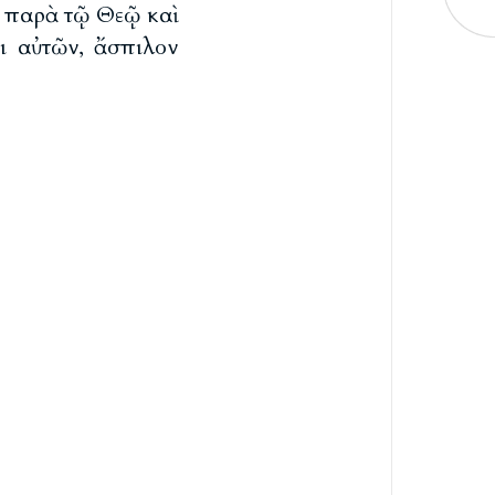
ς παρὰ τῷ Θεῷ καὶ
ει αὐτῶν, ἄσπιλον