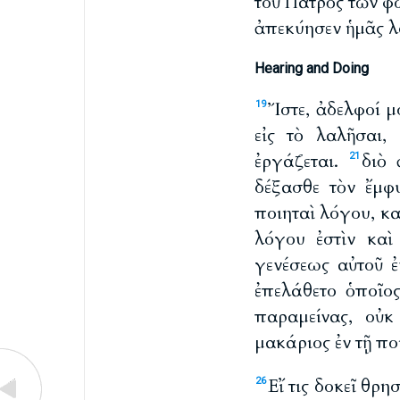
τοῦ Πατρὸς τῶν φ
ἀπεκύησεν ἡμᾶς λό
Hearing and Doing
Ἴστε, ἀδελφοί μ
19
εἰς τὸ λαλῆσαι,
ἐργάζεται.
διὸ 
21
δέξασθε τὸν ἔμφ
ποιηταὶ λόγου, κ
λόγου ἐστὶν καὶ
γενέσεως αὐτοῦ 
ἐπελάθετο ὁποῖο
παραμείνας, οὐκ
μακάριος ἐν τῇ ποι
Εἴ τις δοκεῖ θρ
26