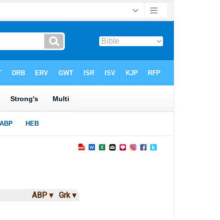
ABP ▾
Grk ▾