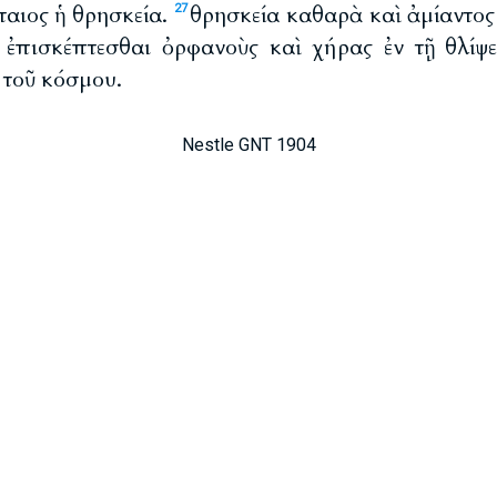
ταιος ἡ θρησκεία.
θρησκεία καθαρὰ καὶ ἀμίαντο
27
, ἐπισκέπτεσθαι ὀρφανοὺς καὶ χήρας ἐν τῇ θλίψ
 τοῦ κόσμου.
Nestle GNT 1904