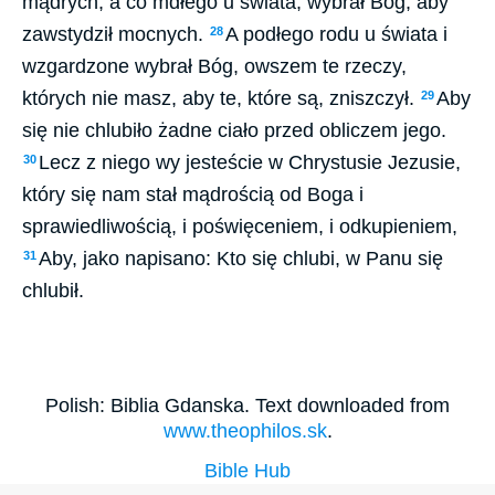
mądrych, a co mdłego u świata, wybrał Bóg, aby
zawstydził mocnych.
A podłego rodu u świata i
28
wzgardzone wybrał Bóg, owszem te rzeczy,
których nie masz, aby te, które są, zniszczył.
Aby
29
się nie chlubiło żadne ciało przed obliczem jego.
Lecz z niego wy jesteście w Chrystusie Jezusie,
30
który się nam stał mądrością od Boga i
sprawiedliwością, i poświęceniem, i odkupieniem,
Aby, jako napisano: Kto się chlubi, w Panu się
31
chlubił.
Polish: Biblia Gdanska. Text downloaded from
www.theophilos.sk
.
Bible Hub