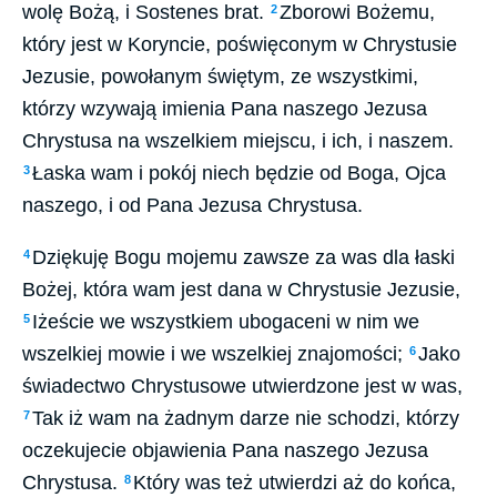
wolę Bożą, i Sostenes brat.
Zborowi Bożemu,
2
który jest w Koryncie, poświęconym w Chrystusie
Jezusie, powołanym świętym, ze wszystkimi,
którzy wzywają imienia Pana naszego Jezusa
Chrystusa na wszelkiem miejscu, i ich, i naszem.
Łaska wam i pokój niech będzie od Boga, Ojca
3
naszego, i od Pana Jezusa Chrystusa.
Dziękuję Bogu mojemu zawsze za was dla łaski
4
Bożej, która wam jest dana w Chrystusie Jezusie,
Iżeście we wszystkiem ubogaceni w nim we
5
wszelkiej mowie i we wszelkiej znajomości;
Jako
6
świadectwo Chrystusowe utwierdzone jest w was,
Tak iż wam na żadnym darze nie schodzi, którzy
7
oczekujecie objawienia Pana naszego Jezusa
Chrystusa.
Który was też utwierdzi aż do końca,
8