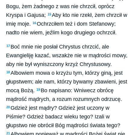
Bogu, żem żadnego z was nie chrzcił, oprócz
Kryspa i Gajusa;
Aby kto nie rzekł, żem chrzcił w
15
imię moje.
Ochrzciłem też i dom Stefanowy;
16
nadto nie wiem, jeźlim kogo drugiego ochrzcił.
Boć mnie nie posłał Chrystus chrzcić, ale
17
Ewangieliję kazać, wszakże nie w mądrości mowy,
aby nie był wyniszczony krzyż Chrystusowy.
Albowiem mowa o krzyżu tym, którzy giną, jest
18
głupstwem; ale nam, którzy bywamy zbawieni, jest
mocą Bożą.
Bo napisano: Wniwecz obrócę
19
mądrość mądrych, a rozum rozumnych odrzucę.
Gdzież jest mądry? Gdzież jest uczony w
20
Piśmie? Gdzież badacz wieku tego? Izali w
głupstwo nie obrócił Bóg mądrości świata tego?
Albowiem ponieważ w mądrości Bożej świat nie
21