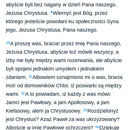
abyście byli bez nagany w dzień Pana naszego,
Jezusa Chrystusa.
Wiernyć jest Bóg, przez
9
którego jesteście powołani ku społeczności Syna
jego, Jezusa Chrystusa, Pana naszego.
A proszę was, bracia! przez imię Pana naszego,
10
Jezusa Chrystusa, abyście toż mówili wszyscy, a
iżby nie były między wami rozerwania, ale abyście
byli spojeni jednakim umysłem i jednakiem
zdaniem.
Albowiem oznajmiono mi o was, bracia
11
moi! od domowników Chloi, iż poswarki są między
wami.
A to powiadam, iż każdy z was mówi:
12
Jamci jest Pawłowy, a jam Apollosowy, a jam
Kiefasowy, alem ja Chrystusowy.
Rozdzielonyż
13
jest Chrystus? Azaż Paweł za was ukrzyżowany?
Alboście w imię Pawłowe ochrzczeni?
Dziękuję
14