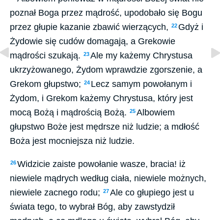
poznał Boga przez mądrość, upodobało się Bogu
przez głupie kazanie zbawić wierzących,
Gdyż i
22
Żydowie się cudów domagają, a Grekowie
mądrości szukają.
Ale my każemy Chrystusa
23
ukrzyżowanego, Żydom wprawdzie zgorszenie, a
Grekom głupstwo;
Lecz samym powołanym i
24
Żydom, i Grekom każemy Chrystusa, który jest
mocą Bożą i mądrością Bożą.
Albowiem
25
głupstwo Boże jest mędrsze niż ludzie; a mdłość
Boża jest mocniejsza niż ludzie.
Widzicie zaiste powołanie wasze, bracia! iż
26
niewiele mądrych według ciała, niewiele możnych,
niewiele zacnego rodu;
Ale co głupiego jest u
27
świata tego, to wybrał Bóg, aby zawstydził