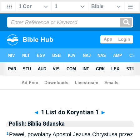
Biblia
>
Polish: Biblia Gdanska
> 1 List do Koryntian 1
◄
1 List do Koryntian 1
►
Polish: Biblia Gdanska
Paweł, powołany Apostoł Jezusa Chrystusa przez
1