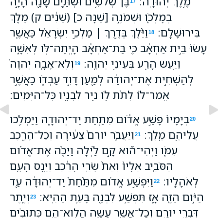
מֶ֥לֶךְ יְהוּדָֽה׃
בֶּן־שְׁלֹשִׁ֥ים וּשְׁתַּ֛יִם שָׁנָ֖ה הָיָ֣ה
17
בְמָלְכֹ֑ו וּשְׁמֹנֶ֣ה [שָׁנָה כ] (שָׁנִ֔ים ק) מָלַ֖ךְ
בִּירוּשָׁלִָֽם׃
וַיֵּ֨לֶךְ בְּדֶ֣רֶךְ ׀ מַלְכֵ֣י יִשְׂרָאֵ֗ל כַּאֲשֶׁ֤ר
18
עָשׂוּ֙ בֵּ֣ית אַחְאָ֔ב כִּ֚י בַּת־אַחְאָ֔ב הָֽיְתָה־לֹּ֖ו לְאִשָּׁ֑ה
וַיַּ֥עַשׂ הָרַ֖ע בְּעֵינֵ֥י יְהוָֽה׃
וְלֹֽא־אָבָ֤ה יְהוָה֙
19
לְהַשְׁחִ֣ית אֶת־יְהוּדָ֔ה לְמַ֖עַן דָּוִ֣ד עַבְדֹּ֑ו כַּאֲשֶׁ֣ר
אָֽמַר־לֹ֗ו לָתֵ֨ת לֹ֥ו נִ֛יר לְבָנָ֖יו כָּל־הַיָּמִֽים׃
בְּיָמָיו֙ פָּשַׁ֣ע אֱדֹ֔ום מִתַּ֖חַת יַד־יְהוּדָ֑ה וַיַּמְלִ֥כוּ
20
עֲלֵיהֶ֖ם מֶֽלֶךְ׃
וַיַּעֲבֹ֤ר יֹורָם֙ צָעִ֔ירָה וְכָל־הָרֶ֖כֶב
21
עִמֹּ֑ו וַֽיְהִי־ה֞וּא קָ֣ם לַ֗יְלָה וַיַּכֶּ֨ה אֶת־אֱדֹ֜ום
הַסֹּבֵ֤יב אֵלָיו֙ וְאֵת֙ שָׂרֵ֣י הָרֶ֔כֶב וַיָּ֥נָס הָעָ֖ם
לְאֹהָלָֽיו׃
וַיִּפְשַׁ֣ע אֱדֹ֗ום מִתַּ֙חַת֙ יַד־יְהוּדָ֔ה עַ֖ד
22
הַיֹּ֣ום הַזֶּ֑ה אָ֛ז תִּפְשַׁ֥ע לִבְנָ֖ה בָּעֵ֥ת הַהִֽיא׃
וְיֶ֛תֶר
23
דִּבְרֵ֥י יֹורָ֖ם וְכָל־אֲשֶׁ֣ר עָשָׂ֑ה הֲלֹֽוא־הֵ֣ם כְּתוּבִ֗ים