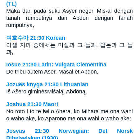
(TL)
Maka dari pada suku Asyer negeri Mis-al dengan
tanah rumputnya dan Abdon dengan tanah
rumputnya,
여호수아 21:30 Korean
아셀 지파 중에서는 미살과 그 들과, 압돈과 그 들
과,
Iosue 21:30 Latin: Vulgata Clementina
De tribu autem Aser, Masal et Abdon,
Jozuës knyga 21:30 Lithuanian
Iš Ašero giminės­Mišalą, Abdoną,
Joshua 21:30 Maori
No roto i to te iwi o Ahera, ko Mihara me ona wahi
o waho ake, ko Aparono me ona wahi o waho ake;
Josvas 21:30 Norwegian: Det Norsk
Bibelselskap (1930)