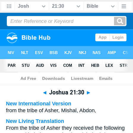
Bible
>
Multilingual
> Joshua 21:30
◄
Joshua 21:30
►
New International Version
from the tribe of Asher, Mishal, Abdon,
New Living Translation
From the tribe of Asher they received the following