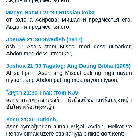
Авдон и предместья его,
Иисус Навин 21:30 Russian koi8r
от колена Асирова: Мишал и предместья его,
Авдон и предместья его,
Josuaé 21:30 Swedish (1917)
och ur Asers stam Miseal med dess utmarker,
Abdon med dess utmarker,
Joshua 21:30 Tagalog: Ang Dating Biblia (1905)
At sa lipi ni Aser, ang Miseal pati ng mga nayon
niyaon, ang Abdon pati ng mga nayon niyaon;
โยชูวา 21:30 Thai: from KJV
และจากตระกูลอาเชอร์ มีเมืองมิชอาลพร้อมทุ่งหญ้า
อับโดนพร้อมทุ่งหญ้า
Yeşu 21:30 Turkish
Aşer oymağından alınan Mişal, Avdon, Helkat ve
Rehov olmak üzere otlaklarıyla birlikte dört kent;