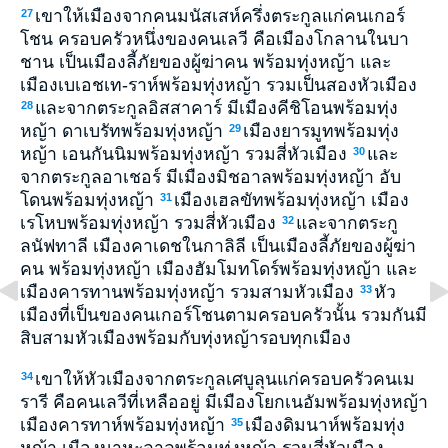
เขาให้เมืองจากคนมนัสเสห์ครึ่งตระกูลแก่คนเกอร์
27
โชน ครอบครัวหนึ่งของคนเลวี คือเมืองโกลานในบา
ชาน เป็นเมืองลี้ภัยของผู้ฆ่าคน พร้อมทุ่งหญ้า และ
เมืองเบเอชเท-ราห์พร้อมทุ่งหญ้า รวมเป็นสองหัวเมือง
และจากตระกูลอิสสาคาร์ มีเมืองคีชิโอนพร้อมทุ่ง
28
หญ้า ดาเบรัทพร้อมทุ่งหญ้า
เมืองยารมูทพร้อมทุ่ง
29
หญ้า เอนกันนิมพร้อมทุ่งหญ้า รวมสี่หัวเมือง
และ
30
จากตระกูลอาเชอร์ มีเมืองมิชอาลพร้อมทุ่งหญ้า อับ
โดนพร้อมทุ่งหญ้า
เมืองเฮลขัทพร้อมทุ่งหญ้า เมือง
31
เรโหบพร้อมทุ่งหญ้า รวมสี่หัวเมือง
และจากตระกู
32
ลนัฟทาลี เมืองคาเดชในกาลิลี เป็นเมืองลี้ภัยของผู้ฆ่า
คน พร้อมทุ่งหญ้า เมืองฮัมโมทโดร์พร้อมทุ่งหญ้า และ
เมืองคารทานพร้อมทุ่งหญ้า รวมสามหัวเมือง
หัว
33
เมืองที่เป็นของคนเกอร์โชนตามครอบครัวนั้น รวมกันมี
สิบสามหัวเมืองพร้อมกับทุ่งหญ้ารอบทุกเมือง
เขาให้หัวเมืองจากตระกูลเศบูลุนแก่ครอบครัวคนเม
34
รารี คือคนเลวีที่เหลืออยู่ มีเมืองโยกเนอัมพร้อมทุ่งหญ้า
เมืองคารทาห์พร้อมทุ่งหญ้า
เมืองดิมนาห์พร้อมทุ่ง
35
หญ้า เมืองนาหะลาลพร้อมทุ่งหญ้า รวมสี่หัวเมือง