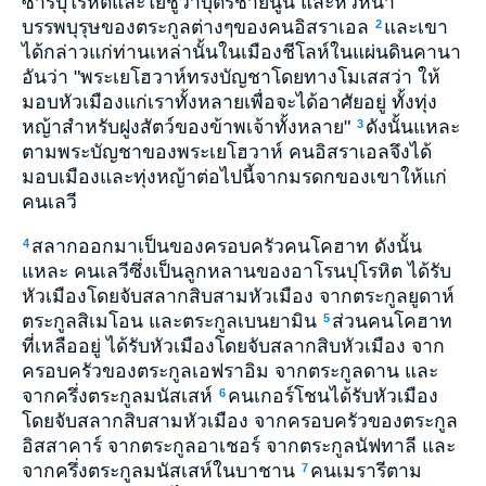
ซาร์ปุโรหิตและโยชูวาบุตรชายนูน และหัวหน้า
บรรพบุรุษของตระกูลต่างๆของคนอิสราเอล
และเขา
2
ได้กล่าวแก่ท่านเหล่านั้นในเมืองชีโลห์ในแผ่นดินคานา
อันว่า "พระเยโฮวาห์ทรงบัญชาโดยทางโมเสสว่า ให้
มอบหัวเมืองแก่เราทั้งหลายเพื่อจะได้อาศัยอยู่ ทั้งทุ่ง
หญ้าสำหรับฝูงสัตว์ของข้าพเจ้าทั้งหลาย"
ดังนั้นแหละ
3
ตามพระบัญชาของพระเยโฮวาห์ คนอิสราเอลจึงได้
มอบเมืองและทุ่งหญ้าต่อไปนี้จากมรดกของเขาให้แก่
คนเลวี
สลากออกมาเป็นของครอบครัวคนโคฮาท ดังนั้น
4
แหละ คนเลวีซึ่งเป็นลูกหลานของอาโรนปุโรหิต ได้รับ
หัวเมืองโดยจับสลากสิบสามหัวเมือง จากตระกูลยูดาห์
ตระกูลสิเมโอน และตระกูลเบนยามิน
ส่วนคนโคฮาท
5
ที่เหลืออยู่ ได้รับหัวเมืองโดยจับสลากสิบหัวเมือง จาก
ครอบครัวของตระกูลเอฟราอิม จากตระกูลดาน และ
จากครึ่งตระกูลมนัสเสห์
คนเกอร์โชนได้รับหัวเมือง
6
โดยจับสลากสิบสามหัวเมือง จากครอบครัวของตระกูล
อิสสาคาร์ จากตระกูลอาเชอร์ จากตระกูลนัฟทาลี และ
จากครึ่งตระกูลมนัสเสห์ในบาชาน
คนเมรารีตาม
7