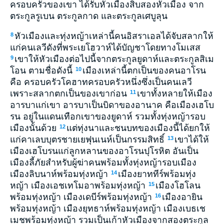
ครอบครัวของเขา ได้รับหัวเมืองสิบสองหัวเมือง จาก
ตระกูลรูเบน ตระกูลกาด และตระกูลเศบูลุน
หัวเมืองและทุ่งหญ้าเหล่านี้คนอิสราเอลได้จับสลากให้
8
แก่คนเลวีดังที่พระเยโฮวาห์ได้บัญชาโดยทางโมเสส
เขาให้หัวเมืองต่อไปนี้จากตระกูลยูดาห์และตระกูลสิเม
9
โอน ตามชื่อดังนี้
เมืองเหล่านี้ตกเป็นของคนอาโรน
10
คือ ครอบครัวโคฮาทครอบครัวหนึ่งซึ่งเป็นคนเลวี
เพราะสลากตกเป็นของเขาก่อน
เขาทั้งหลายให้เมือง
11
อารบาแก่เขา อารบาเป็นบิดาของอานาค คือเมืองเฮโบ
รน อยู่ในแดนเทือกเขาของยูดาห์ รวมทั้งทุ่งหญ้ารอบ
เมืองนั้นด้วย
แต่ทุ่งนาและชนบทของเมืองนี้ได้ยกให้
12
แก่คาเลบบุตรชายเยฟุนเนห์เป็นกรรมสิทธิ์
เขาได้ให้
13
เมืองเฮโบรนแก่ลูกหลานของอาโรนปุโรหิต อันเป็น
เมืองลี้ภัยสำหรับผู้ฆ่าคนพร้อมทั้งทุ่งหญ้ารอบเมือง
เมืองลิบนาห์พร้อมทุ่งหญ้า
เมืองยาททีร์พร้อมทุ่ง
14
หญ้า เมืองเอชเทโมอาพร้อมทุ่งหญ้า
เมืองโฮโลน
15
พร้อมทุ่งหญ้า เมืองเดบีร์พร้อมทุ่งหญ้า
เมืองอายิน
16
พร้อมทุ่งหญ้า เมืองยุทธาห์พร้อมทุ่งหญ้า เมืองเบธเช
เมชพร้อมทุ่งหญ้า รวมเป็นเก้าหัวเมืองจากสองตระกูล