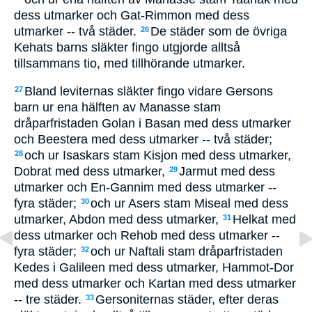
dess utmarker och Gat-Rimmon med dess
utmarker -- två städer.
De städer som de övriga
26
Kehats barns släkter fingo utgjorde alltså
tillsammans tio, med tillhörande utmarker.
Bland leviternas släkter fingo vidare Gersons
27
barn ur ena hälften av Manasse stam
dråparfristaden Golan i Basan med dess utmarker
och Beestera med dess utmarker -- två städer;
och ur Isaskars stam Kisjon med dess utmarker,
28
Dobrat med dess utmarker,
Jarmut med dess
29
utmarker och En-Gannim med dess utmarker --
fyra städer;
och ur Asers stam Miseal med dess
30
utmarker, Abdon med dess utmarker,
Helkat med
31
dess utmarker och Rehob med dess utmarker --
fyra städer;
och ur Naftali stam dråparfristaden
32
Kedes i Galileen med dess utmarker, Hammot-Dor
med dess utmarker och Kartan med dess utmarker
-- tre städer.
Gersoniternas städer, efter deras
33