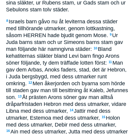
sina släkter, ur Rubens stam, ur Gads stam och ur
Sebulons stam tolv städer.
Israels barn gåvo nu åt leviterna dessa städer
8
med tillhörande utmarker, genom lottkastning,
såsom HERREN hade bjudit genom Mose.
Ur
9
Juda barns stam och ur Simeons barns stam gav
man följande här namngivna städer:
Bland
10
kehatiternas släkter bland Levi barn fingo Arons
söner följande, ty dem träffade lotten först:
Man
11
gav dem Arbas, Anoks faders, stad, det är Hebron,
i Juda bergsbygd, med dess utmarker runt
omkring.
Men åkerjorden och byarna som hörde
12
till staden gav man till besittning åt Kaleb, Jefunnes
son.
Åt prästen Arons söner gav man alltså
13
dråparfristaden Hebron med dess utmarker, vidare
Libna med dess utmarker,
Jattir med dess
14
utmarker, Estemoa med dess utmarker,
Holon
15
med dess utmarker, Debir med dess utmarker,
Ain med dess utmarker, Jutta med dess utmarker
16