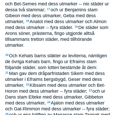
och Bet-Semes med dess utmarker -- nio städer ur
dessa två stammar;
och ur Benjamins stam
17
Gibeon med dess utmarker, Geba med dess
utmarker,
Anatot med dess utmarker och Almon
18
med dess utmarker -- fyra städer.
De städer som
19
Arons söner, prästerna, fingo utgjorde alltså
tillsammans tretton städer, med tillhörande
utmarker.
Och Kehats barns släkter av leviterna, nämligen
20
de övriga Kehats barn, fingo ur Efraims stam
följande städer, som lotten bestämde åt dem:
Man gav dem dråparfristaden Sikem med dess
21
utmarker i Efraims bergsbygd, Geser med dess
utmarker,
Kibsaim med dess utmarker och Bet-
22
Horon med dess utmarker -- fyra städer;
och ur
23
Dans stam Elteke med dess utmarker, Gibbeton
med dess utmarker,
Ajalon med dess utmarker
24
och Gat-Rimmon med dess utmarker -- fyra städer;
och ur ena hälften av Manasse stam Taanak med
25