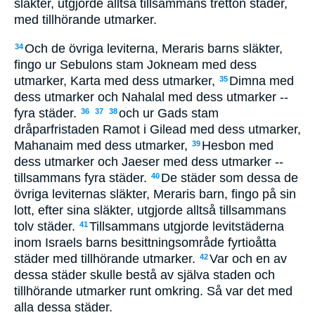
släkter, utgjorde alltså tillsammans tretton städer,
med tillhörande utmarker.
Och de övriga leviterna, Meraris barns släkter,
34
fingo ur Sebulons stam Jokneam med dess
utmarker, Karta med dess utmarker,
Dimna med
35
dess utmarker och Nahalal med dess utmarker --
fyra städer.
och ur Gads stam
36
37
38
dråparfristaden Ramot i Gilead med dess utmarker,
Mahanaim med dess utmarker,
Hesbon med
39
dess utmarker och Jaeser med dess utmarker --
tillsammans fyra städer.
De städer som dessa de
40
övriga leviternas släkter, Meraris barn, fingo på sin
lott, efter sina släkter, utgjorde alltså tillsammans
tolv städer.
Tillsammans utgjorde levitstäderna
41
inom Israels barns besittningsområde fyrtioåtta
städer med tillhörande utmarker.
Var och en av
42
dessa städer skulle bestå av själva staden och
tillhörande utmarker runt omkring. Så var det med
alla dessa städer.