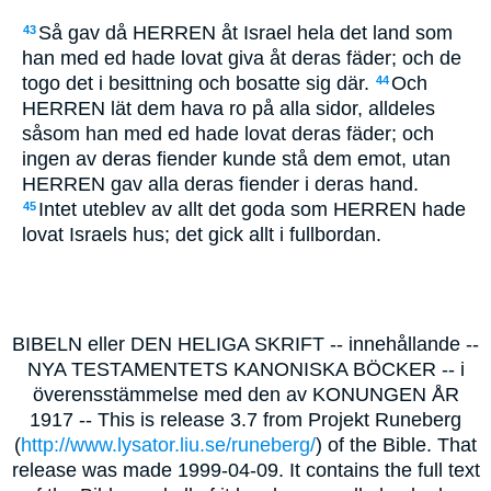
Så gav då HERREN åt Israel hela det land som
43
han med ed hade lovat giva åt deras fäder; och de
togo det i besittning och bosatte sig där.
Och
44
HERREN lät dem hava ro på alla sidor, alldeles
såsom han med ed hade lovat deras fäder; och
ingen av deras fiender kunde stå dem emot, utan
HERREN gav alla deras fiender i deras hand.
Intet uteblev av allt det goda som HERREN hade
45
lovat Israels hus; det gick allt i fullbordan.
BIBELN eller DEN HELIGA SKRIFT -- innehållande --
NYA TESTAMENTETS KANONISKA BÖCKER -- i
överensstämmelse med den av KONUNGEN ÅR
1917 -- This is release 3.7 from Projekt Runeberg
(
http://www.lysator.liu.se/runeberg/
) of the Bible. That
release was made 1999-04-09. It contains the full text