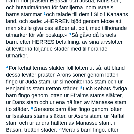
fram inför prästen Eleasar och Josua, Nuns son,
och huvudmännen för familjerna inom Israels
barns stammar
och talade till dem i Silo i Kanaans
2
land, och sade: »HERREN bjöd genom Mose att
man skulle giva oss städer att bo i, med tillhörande
utmarker för vår boskap.»
Så gåvo då Israels
3
barn, efter HERRES befallning, av sina arvslotter
åt leviterna följande städer med tillhörande
utmarker.
För kehatiternas släkter föll lotten ut så, att bland
4
dessa leviter prästen Arons söner genom lotten
fingo ur Juda stam, ur simeoniternas stam och ur
Benjamins stam tretton städer.
Och Kehats övriga
5
barn fingo genom lotten ur Efraims stams släkter,
ur Dans stam och ur ena hälften av Manasse stam
tio städer.
Gersons barn åter fingo genom lotten
6
ur Isaskars stams släkter, ur Asers stam, ur Naftali
stam och ur andra hälften av Manasse stam, i
Basan, tretton städer.
Meraris barn fingo, efter
7