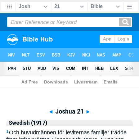
Biblia
>
Swedish (1917)
> Joshua 21
◄
Joshua 21
►
Swedish (1917)
Och huvudmännen för leviternas familjer trädde
1