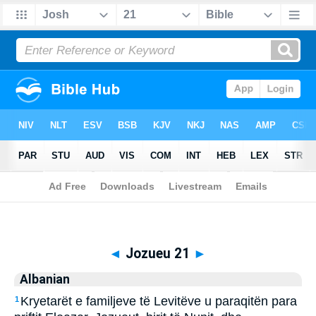
Biblia
>
Albanian
> Jozueu 21
◄
Jozueu 21
►
Albanian
Kryetarët e familjeve të Levitëve u paraqitën para
1