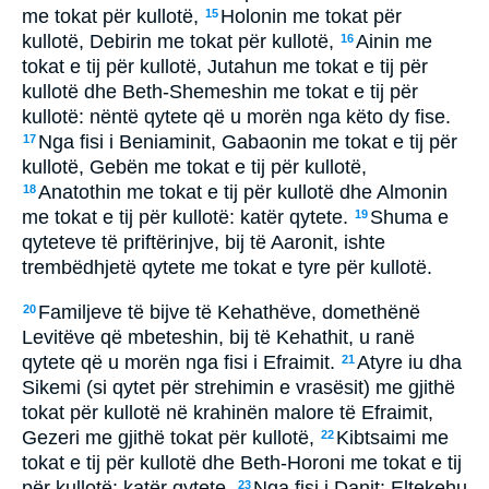
me tokat për kullotë,
Holonin me tokat për
15
kullotë, Debirin me tokat për kullotë,
Ainin me
16
tokat e tij për kullotë, Jutahun me tokat e tij për
kullotë dhe Beth-Shemeshin me tokat e tij për
kullotë: nëntë qytete që u morën nga këto dy fise.
Nga fisi i Beniaminit, Gabaonin me tokat e tij për
17
kullotë, Gebën me tokat e tij për kullotë,
Anatothin me tokat e tij për kullotë dhe Almonin
18
me tokat e tij për kullotë: katër qytete.
Shuma e
19
qyteteve të priftërinjve, bij të Aaronit, ishte
trembëdhjetë qytete me tokat e tyre për kullotë.
Familjeve të bijve të Kehathëve, domethënë
20
Levitëve që mbeteshin, bij të Kehathit, u ranë
qytete që u morën nga fisi i Efraimit.
Atyre iu dha
21
Sikemi (si qytet për strehimin e vrasësit) me gjithë
tokat për kullotë në krahinën malore të Efraimit,
Gezeri me gjithë tokat për kullotë,
Kibtsaimi me
22
tokat e tij për kullotë dhe Beth-Horoni me tokat e tij
për kullotë: katër qytete.
Nga fisi i Danit: Eltekehu
23