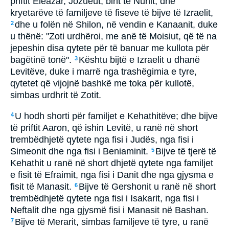
priftit Eleazar, Jozueut, birit të Nunit, dhe
kryetarëve të familjeve të fiseve të bijve të Izraelit,
dhe u folën në Shilon, në vendin e Kanaanit, duke
2
u thënë: "Zoti urdhëroi, me anë të Moisiut, që të na
jepeshin disa qytete për të banuar me kullota për
bagëtinë tonë".
Kështu bijtë e Izraelit u dhanë
3
Levitëve, duke i marrë nga trashëgimia e tyre,
qytetet që vijojnë bashkë me toka për kullotë,
simbas urdhrit të Zotit.
U hodh shorti për familjet e Kehathitëve; dhe bijve
4
të priftit Aaron, që ishin Levitë, u ranë në short
trembëdhjetë qytete nga fisi i Judës, nga fisi i
Simeonit dhe nga fisi i Beniaminit.
Bijve të tjerë të
5
Kehathit u ranë në short dhjetë qytete nga familjet
e fisit të Efraimit, nga fisi i Danit dhe nga gjysma e
fisit të Manasit.
Bijve të Gershonit u ranë në short
6
trembëdhjetë qytete nga fisi i Isakarit, nga fisi i
Neftalit dhe nga gjysmë fisi i Manasit në Bashan.
Bijve të Merarit, simbas familjeve të tyre, u ranë
7