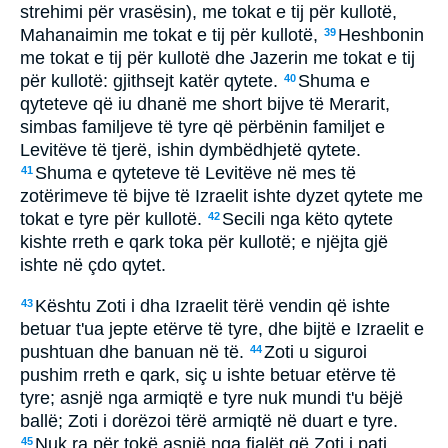
strehimi për vrasësin), me tokat e tij për kullotë,
Mahanaimin me tokat e tij për kullotë,
Heshbonin
39
me tokat e tij për kullotë dhe Jazerin me tokat e tij
për kullotë: gjithsejt katër qytete.
Shuma e
40
qyteteve që iu dhanë me short bijve të Merarit,
simbas familjeve të tyre që përbënin familjet e
Levitëve të tjerë, ishin dymbëdhjetë qytete.
Shuma e qyteteve të Levitëve në mes të
41
zotërimeve të bijve të Izraelit ishte dyzet qytete me
tokat e tyre për kullotë.
Secili nga këto qytete
42
kishte rreth e qark toka për kullotë; e njëjta gjë
ishte në çdo qytet.
Kështu Zoti i dha Izraelit tërë vendin që ishte
43
betuar t'ua jepte etërve të tyre, dhe bijtë e Izraelit e
pushtuan dhe banuan në të.
Zoti u siguroi
44
pushim rreth e qark, siç u ishte betuar etërve të
tyre; asnjë nga armiqtë e tyre nuk mundi t'u bëjë
ballë; Zoti i dorëzoi tërë armiqtë në duart e tyre.
Nuk ra për tokë asnjë nga fjalët që Zoti i pati
45