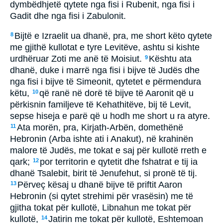
dymbëdhjetë qytete nga fisi i Rubenit, nga fisi i
Gadit dhe nga fisi i Zabulonit.
Bijtë e Izraelit ua dhanë, pra, me short këto qytete
8
me gjithë kullotat e tyre Levitëve, ashtu si kishte
urdhëruar Zoti me anë të Moisiut.
Kështu ata
9
dhanë, duke i marrë nga fisi i bijve të Judës dhe
nga fisi i bijve të Simeonit, qytetet e përmendura
këtu,
që ranë në dorë të bijve të Aaronit që u
10
përkisnin familjeve të Kehathitëve, bij të Levit,
sepse hiseja e parë që u hodh me short u ra atyre.
Ata morën, pra, Kirjath-Arbën, domethënë
11
Hebronin (Arba ishte ati i Anakut), në krahinën
malore të Judës, me tokat e saj për kullotë rreth e
qark;
por territorin e qytetit dhe fshatrat e tij ia
12
dhanë Tsalebit, birit të Jenufehut, si pronë të tij.
Përveç kësaj u dhanë bijve të priftit Aaron
13
Hebronin (si qytet strehimi për vrasësin) me të
gjitha tokat për kullotë, Libnahun me tokat për
kullotë,
Jatirin me tokat për kullotë, Eshtemoan
14