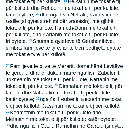
me tokat e tij për kullotë,
Helkathin me tokat e tij
31
për kullotë dhe Rehobin, me tokat e tij për kullotë:
katër qytete;
dhe nga fisi i Neftalit, Kadeshin në
32
Galile (si qytet strehimi për vrasësin), me gjithë
tokat e tij për kullotë, Hamoth-Dorin me tokat e tij
për kullotë, dhe Kartanin me tokat e tij për kullotë;
tri qytete.
Shuma e qyteteve të Gershonitëve,
33
simbas familjeve të tyre, ishte trembëdhjetë qytete
me tokat e tyre për kullotë.
Familjeve të bijve të Merarit, domethënë Levitëve
34
të tjerë, iu dhanë, duke i marrë nga fisi i Zabulonit,
Jokneamin me tokat e tij për kullotë, Kartahin me
tokat e tij për kullotë,
Dimnahun me tokat e tij për
35
kullotë dhe Nahalalin me tokat e tij për kullotë:
katër qytete;
nga fisi i Rubenit, Betserin me tokat
36
e tij për kullotë, Jatsahun me tokat e tij për kullotë,
Kedmothin me tokat e tij për kullotë dhe
37
Mefaathin me tokat e tij për kullotë: katër qytete;
dhe nga fisi i Gadit, Ramothin në Galaad (si qytet
38