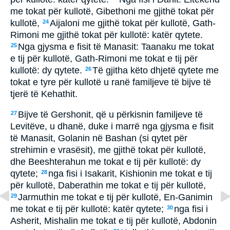
me tokat për kullotë, Gibethoni me gjithë tokat për
kullotë,
Aijaloni me gjithë tokat për kullotë, Gath-
24
Rimoni me gjithë tokat për kullotë: katër qytete.
Nga gjysma e fisit të Manasit: Taanaku me tokat
25
e tij për kullotë, Gath-Rimoni me tokat e tij për
kullotë: dy qytete.
Të gjitha këto dhjetë qytete me
26
tokat e tyre për kullotë u ranë familjeve të bijve të
tjerë të Kehathit.
Bijve të Gershonit, që u përkisnin familjeve të
27
Levitëve, u dhanë, duke i marrë nga gjysma e fisit
të Manasit, Golanin në Bashan (si qytet për
strehimin e vrasësit), me gjithë tokat për kullotë,
dhe Beeshterahun me tokat e tij për kullotë: dy
qytete;
nga fisi i Isakarit, Kishionin me tokat e tij
28
për kullotë, Daberathin me tokat e tij për kullotë,
Jarmuthin me tokat e tij për kullotë, En-Ganimin
29
me tokat e tij për kullotë: katër qytete;
nga fisi i
30
Asherit, Mishalin me tokat e tij për kullotë, Abdonin