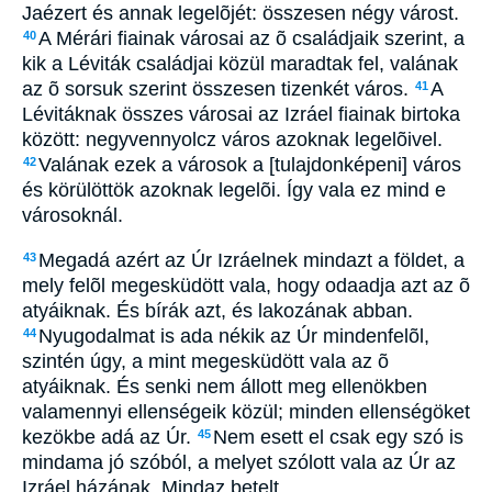
Jaézert és annak legelõjét: összesen négy várost.
A Mérári fiainak városai az õ családjaik szerint, a
40
kik a Léviták családjai közül maradtak fel, valának
az õ sorsuk szerint összesen tizenkét város.
A
41
Lévitáknak összes városai az Izráel fiainak birtoka
között: negyvennyolcz város azoknak legelõivel.
Valának ezek a városok a [tulajdonképeni] város
42
és körülöttök azoknak legelõi. Így vala ez mind e
városoknál.
Megadá azért az Úr Izráelnek mindazt a földet, a
43
mely felõl megesküdött vala, hogy odaadja azt az õ
atyáiknak. És bírák azt, és lakozának abban.
Nyugodalmat is ada nékik az Úr mindenfelõl,
44
szintén úgy, a mint megesküdött vala az õ
atyáiknak. És senki nem állott meg ellenökben
valamennyi ellenségeik közül; minden ellenségöket
kezökbe adá az Úr.
Nem esett el csak egy szó is
45
mindama jó szóból, a melyet szólott vala az Úr az
Izráel házának. Mindaz betelt.