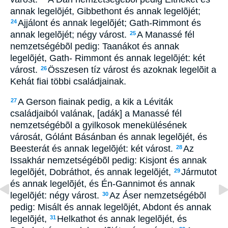
annak legelõjét, Gibbethont és annak legelõjét;
Ajjálont és annak legelõjét; Gath-Rimmont és
24
annak legelõjét; négy várost.
A Manassé fél
25
nemzetségébõl pedig: Taanákot és annak
legelõjét, Gath- Rimmont és annak legelõjét: két
várost.
Összesen tíz várost és azoknak legelõit a
26
Kehát fiai többi családjainak.
A Gerson fiainak pedig, a kik a Léviták
27
családjaiból valának, [adák] a Manassé fél
nemzetségébõl a gyilkosok menekülésének
városát, Gólánt Básánban és annak legelõjét, és
Beesterát és annak legelõjét: két várost.
Az
28
Issakhár nemzetségébõl pedig: Kisjont és annak
legelõjét, Dobráthot, és annak legelõjét,
Jármutot
29
és annak legelõjét, és Én-Gannimot és annak
legelõjét: négy várost.
Az Áser nemzetségébõl
30
pedig: Misált és annak legelõjét, Abdont és annak
legelõjét,
Helkathot és annak legelõjét, és
31