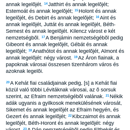
annak legelõjét.
Jatthirt és annak legelõjét;
14
Estemoát és annak legelõjét;
Holont és annak
15
legelõjét, és Debirt és annak legelõjét;
Aint és
16
annak legelõjét, Juttát és annak legelõjét, Béth-
Semest és annak legelõjét. Kilencz várost e két
nemzetségbõl.
A Benjámin nemzetségébõl pedig
17
Gibeont és annak legelõjét, Gébát és annak
legelõjét;
Anathótot és annak legelõjét, Almont és
18
annak legelõjét: négy várost.
Az Áron fiainak, a
19
papoknak városai összesen tizenhárom város és
azoknak legelõi.
A Kehát fiai családjainak pedig, [s] a Kehát fiai
20
közül való többi Lévitáknak városai, az õ sorsuk
szerint, az Efraim nemzetségébõl valának.
Nékik
21
adák ugyanis a gyilkosok menekülésének városát,
Sikemet és annak legelõjét az Efraim hegyén, és
Gezert és annak legelõjét;
Kibczaimot és annak
22
legelõjét, Béth-Horont és annak legelõjét: négy
várost.
A Dán nemzetségébõl pedig Elthekét és
23