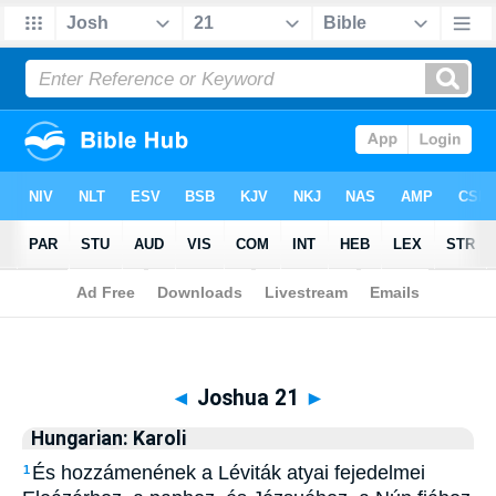
Biblia
>
Hungarian: Karoli
> Joshua 21
◄
Joshua 21
►
Hungarian: Karoli
És hozzámenének a Léviták atyai fejedelmei
1