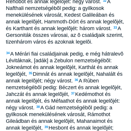
Rehobot és annak legelõjét: négy várost.
A
32
Nafthali nemzetségébõl pedig: a gyilkosok
menekülésének városát, Kedest Galileában és
annak legelõjét, Hammoth-Dórt és annak legelõjét,
és Karthant és annak legelõjét: három várost.
A
33
Gersoniták összes városai, az õ családjaik szerint,
tizenhárom város és azoknak legelõi.
A Mérári fiai családjainak pedig, e még hátralevõ
34
Lévitáknak, [adák] a Zebulon nemzetségébõl:
Jokneámot és annak legelõjét, Karthát és annak
legelõjét,
Dimnát és annak legelõjét, Nahalált és
35
annak legelõjét; négy várost.
A Rúben
36
nemzetségébõl pedig: Béczert és annak legelõjét,
Jahczát és annak legelõjét,
Kedémothot és
37
annak legelõjét, és Méfaathot és annak legelõjét:
négy várost.
A Gád nemzetségébõl pedig: a
38
gyilkosok menekülésének városát, Rámothot
Gileádban és annak legelõjét, Mahanaimot és
annak legelõjét,
Hesbont és annak legelõjét;
39