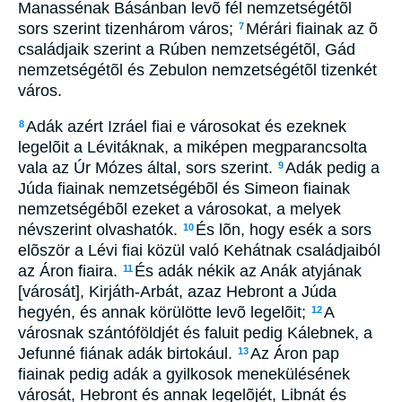
Manassénak Básánban levõ fél nemzetségétõl
sors szerint tizenhárom város;
Mérári fiainak az õ
7
családjaik szerint a Rúben nemzetségétõl, Gád
nemzetségétõl és Zebulon nemzetségétõl tizenkét
város.
Adák azért Izráel fiai e városokat és ezeknek
8
legelõit a Lévitáknak, a miképen megparancsolta
vala az Úr Mózes által, sors szerint.
Adák pedig a
9
Júda fiainak nemzetségébõl és Simeon fiainak
nemzetségébõl ezeket a városokat, a melyek
névszerint olvashatók.
És lõn, hogy esék a sors
10
elõször a Lévi fiai közül való Kehátnak családjaiból
az Áron fiaira.
És adák nékik az Anák atyjának
11
[városát], Kirjáth-Arbát, azaz Hebront a Júda
hegyén, és annak körülötte levõ legelõit;
A
12
városnak szántóföldjét és faluit pedig Kálebnek, a
Jefunné fiának adák birtokául.
Az Áron pap
13
fiainak pedig adák a gyilkosok menekülésének
városát, Hebront és annak legelõjét, Libnát és