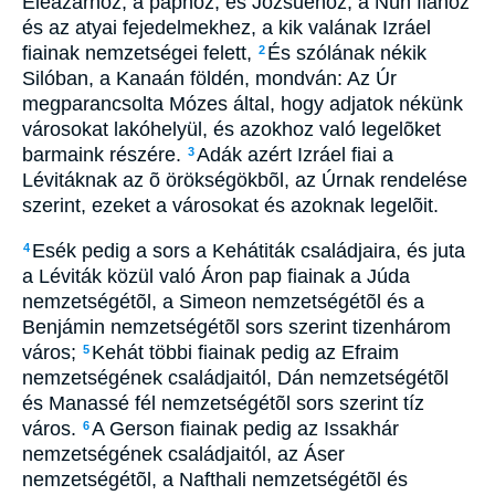
Eleázárhoz, a paphoz, és Józsuéhoz, a Nún fiához
és az atyai fejedelmekhez, a kik valának Izráel
fiainak nemzetségei felett,
És szólának nékik
2
Silóban, a Kanaán földén, mondván: Az Úr
megparancsolta Mózes által, hogy adjatok nékünk
városokat lakóhelyül, és azokhoz való legelõket
barmaink részére.
Adák azért Izráel fiai a
3
Lévitáknak az õ örökségökbõl, az Úrnak rendelése
szerint, ezeket a városokat és azoknak legelõit.
Esék pedig a sors a Kehátiták családjaira, és juta
4
a Léviták közül való Áron pap fiainak a Júda
nemzetségétõl, a Simeon nemzetségétõl és a
Benjámin nemzetségétõl sors szerint tizenhárom
város;
Kehát többi fiainak pedig az Efraim
5
nemzetségének családjaitól, Dán nemzetségétõl
és Manassé fél nemzetségétõl sors szerint tíz
város.
A Gerson fiainak pedig az Issakhár
6
nemzetségének családjaitól, az Áser
nemzetségétõl, a Nafthali nemzetségétõl és