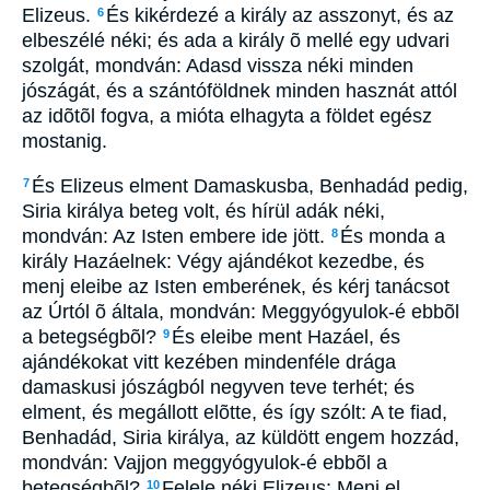
Elizeus.
És kikérdezé a király az asszonyt, és az
6
elbeszélé néki; és ada a király õ mellé egy udvari
szolgát, mondván: Adasd vissza néki minden
jószágát, és a szántóföldnek minden hasznát attól
az idõtõl fogva, a mióta elhagyta a földet egész
mostanig.
És Elizeus elment Damaskusba, Benhadád pedig,
7
Siria királya beteg volt, és hírül adák néki,
mondván: Az Isten embere ide jött.
És monda a
8
király Hazáelnek: Végy ajándékot kezedbe, és
menj eleibe az Isten emberének, és kérj tanácsot
az Úrtól õ általa, mondván: Meggyógyulok-é ebbõl
a betegségbõl?
És eleibe ment Hazáel, és
9
ajándékokat vitt kezében mindenféle drága
damaskusi jószágból negyven teve terhét; és
elment, és megállott elõtte, és így szólt: A te fiad,
Benhadád, Siria királya, az küldött engem hozzád,
mondván: Vajjon meggyógyulok-é ebbõl a
betegségbõl?
Felele néki Elizeus: Menj el,
10