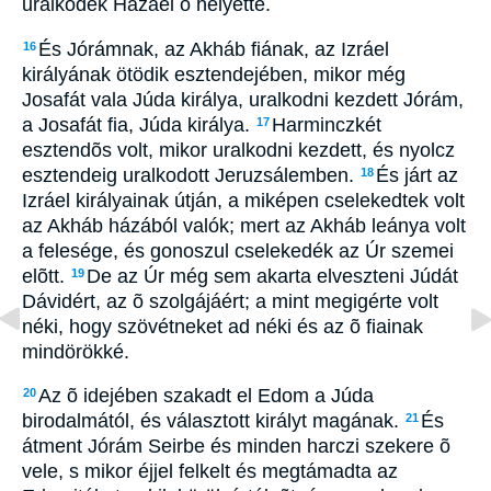
uralkodék Hazáel õ helyette.
És Jórámnak, az Akháb fiának, az Izráel
16
királyának ötödik esztendejében, mikor még
Josafát vala Júda királya, uralkodni kezdett Jórám,
a Josafát fia, Júda királya.
Harminczkét
17
esztendõs volt, mikor uralkodni kezdett, és nyolcz
esztendeig uralkodott Jeruzsálemben.
És járt az
18
Izráel királyainak útján, a miképen cselekedtek volt
az Akháb házából valók; mert az Akháb leánya volt
a felesége, és gonoszul cselekedék az Úr szemei
elõtt.
De az Úr még sem akarta elveszteni Júdát
19
Dávidért, az õ szolgájáért; a mint megigérte volt
néki, hogy szövétneket ad néki és az õ fiainak
mindörökké.
Az õ idejében szakadt el Edom a Júda
20
birodalmától, és választott királyt magának.
És
21
átment Jórám Seirbe és minden harczi szekere õ
vele, s mikor éjjel felkelt és megtámadta az