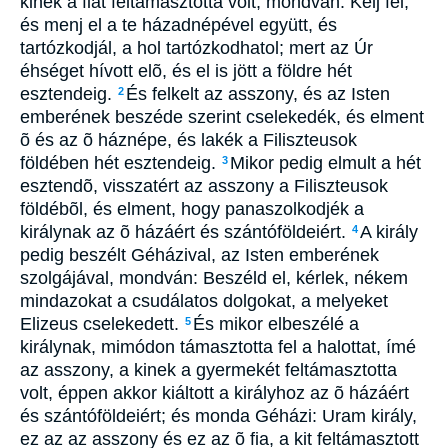
kinek a fiát feltámasztotta volt, mondván: Kelj fel,
és menj el a te házadnépével együtt, és
tartózkodjál, a hol tartózkodhatol; mert az Úr
éhséget hívott elõ, és el is jött a földre hét
esztendeig.
És felkelt az asszony, és az Isten
2
emberének beszéde szerint cselekedék, és elment
õ és az õ háznépe, és lakék a Filiszteusok
földében hét esztendeig.
Mikor pedig elmult a hét
3
esztendõ, visszatért az asszony a Filiszteusok
földébõl, és elment, hogy panaszolkodjék a
királynak az õ házáért és szántóföldeiért.
A király
4
pedig beszélt Géházival, az Isten emberének
szolgájával, mondván: Beszéld el, kérlek, nékem
mindazokat a csudálatos dolgokat, a melyeket
Elizeus cselekedett.
És mikor elbeszélé a
5
királynak, mimódon támasztotta fel a halottat, ímé
az asszony, a kinek a gyermekét feltámasztotta
volt, éppen akkor kiáltott a királyhoz az õ házáért
és szántóföldeiért; és monda Géházi: Uram király,
ez az az asszony és ez az õ fia, a kit feltámasztott