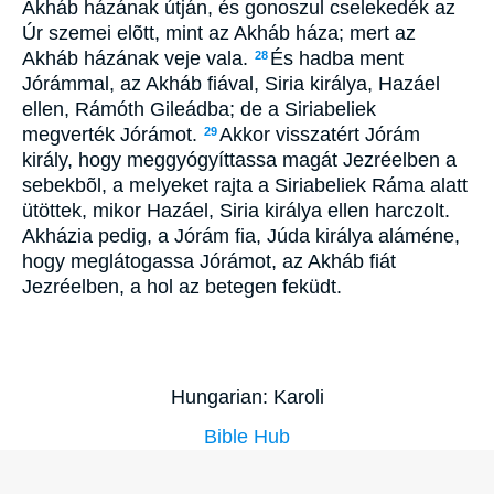
Akháb házának útján, és gonoszul cselekedék az
Úr szemei elõtt, mint az Akháb háza; mert az
Akháb házának veje vala.
És hadba ment
28
Jórámmal, az Akháb fiával, Siria királya, Hazáel
ellen, Rámóth Gileádba; de a Siriabeliek
megverték Jórámot.
Akkor visszatért Jórám
29
király, hogy meggyógyíttassa magát Jezréelben a
sebekbõl, a melyeket rajta a Siriabeliek Ráma alatt
ütöttek, mikor Hazáel, Siria királya ellen harczolt.
Akházia pedig, a Jórám fia, Júda királya aláméne,
hogy meglátogassa Jórámot, az Akháb fiát
Jezréelben, a hol az betegen feküdt.
Hungarian: Karoli
Bible Hub