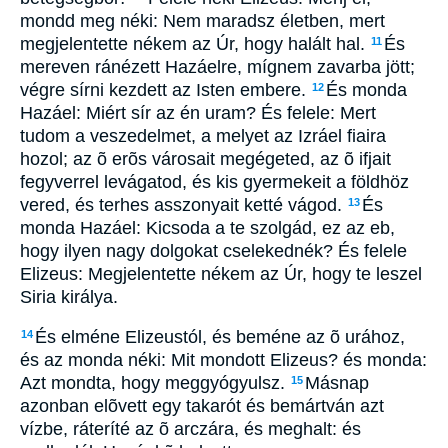
mondd meg néki: Nem maradsz életben, mert
megjelentette nékem az Úr, hogy halált hal.
És
11
mereven ránézett Hazáelre, mígnem zavarba jött;
végre sírni kezdett az Isten embere.
És monda
12
Hazáel: Miért sír az én uram? És felele: Mert
tudom a veszedelmet, a melyet az Izráel fiaira
hozol; az õ erõs városait megégeted, az õ ifjait
fegyverrel levágatod, és kis gyermekeit a földhöz
vered, és terhes asszonyait ketté vágod.
És
13
monda Hazáel: Kicsoda a te szolgád, ez az eb,
hogy ilyen nagy dolgokat cselekednék? És felele
Elizeus: Megjelentette nékem az Úr, hogy te leszel
Siria királya.
És elméne Elizeustól, és beméne az õ urához,
14
és az monda néki: Mit mondott Elizeus? és monda:
Azt mondta, hogy meggyógyulsz.
Másnap
15
azonban elõvett egy takarót és bemártván azt
vízbe, ráteríté az õ arczára, és meghalt: és