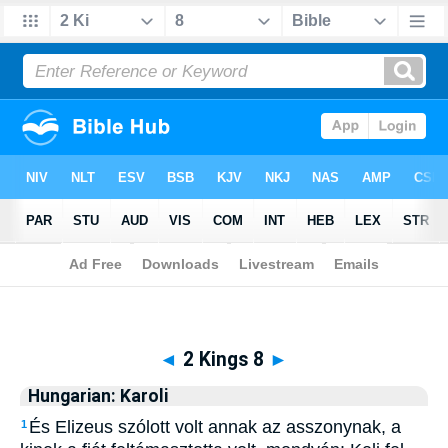
Biblia
>
Hungarian: Karoli
> 2 Kings 8
◄
2 Kings 8
►
Hungarian: Karoli
És Elizeus szólott volt annak az asszonynak, a
1