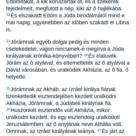
Edomitákat, a kik körülzárták õt, és a szekerek
fejedelmeit, megfutott a nép, kiki az õ hajlékába.
És elszakadt Edom a Júda birodalmától mind e
22
mai napig; ugyanebben az idõben szakadt el Libna
is.
Jórámnak egyéb dolgai pedig és minden
23
cselekedetei, vajjon nincsenek-é megírva a Júda
királyainak krónika-könyvében?
És elaluvék
24
Jórám az õ atyáival, és eltemetteték az õ atyáival a
Dávid városában, és uralkodék Akházia, az õ fia, õ
helyette.
Jórámnak az Akháb, az Izráel királya fiának
25
tizenkettedik esztendejében kezdett uralkodni
Akházia, Jórámnak, a Júdabeli királynak fia.
Huszonkét esztendõs volt Akházia, mikor
26
uralkodni kezdett, és egy esztendeig uralkodott
Jeruzsálemben; az õ anyjának neve Athália volt,
Omrinak, az Izráel királyának leánya.
És járt az
27