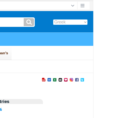
ries
76