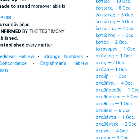
ἑστὼς — 10 Occ.
 made to stand
moreover able is
ἑστῶτα — 8 Occ.
ἑστῶτας — 6 Occ.
IP-3S
ἑστῶτες — 5 Occ.
εται
πᾶν ῥῆμα
ἑστώτων — 1 Occ.
ONFIRMED
BY THE TESTIMONY
ἑστῶτος — 1 Occ.
blished.
ἑστὸς — 2 Occ.
 established
every matter
ἱστάνομεν — 1 Occ.
στάντος — 1 Occ.
terlinear Hebrew
•
Strong's Numbers
•
στὰς — 2 Occ.
Concordance
•
Englishman's Hebrew
στᾶσα — 1 Occ.
Texts
σταθῇ — 1 Occ.
σταθῆναι — 4 Occ.
σταθήσεσθε — 1 Occ
σταθήσεται — 5 Occ
σταθῆτε — 1 Occ.
σταθεὶς — 6 Occ.
σταθέντα — 1 Occ.
σταθέντες — 2 Occ.
στῆναι — 4 Occ.
στῆσαι — 3 Occ.