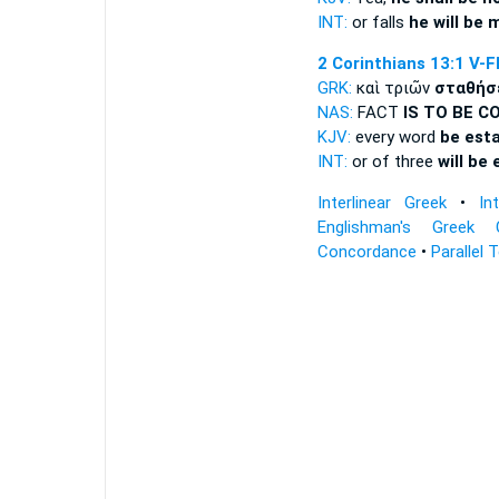
INT:
or falls
he will be
2 Corinthians 13:1
V-F
GRK:
καὶ τριῶν
σταθήσ
NAS:
FACT
IS TO BE C
KJV:
every word
be esta
INT:
or of three
will be
Interlinear Greek
•
In
Englishman's Greek 
Concordance
•
Parallel 