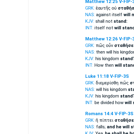
Matthew 12:25
V-FIP-
GRK:
ἑαυτῆς οὐ
σταθήσ
NAS:
against itself
will 
KJV:
shall not
stand:
INT:
itself not
will stan
Matthew 12:26
V-FIP-
GRK:
πῶς οὖν
σταθήσε
NAS:
then will his kingd
KJV:
his kingdom
stand
INT:
How then
will stan
Luke 11:18
V-FIP-3S
GRK:
διεμερίσθη πῶς
σ
NAS:
will his kingdom
st
KJV:
his kingdom
stand
INT:
be divided how
will
Romans 14:4
V-FIP-3S
GRK:
ἢ πίπτει
σταθήσε
NAS:
falls;
and he will s
KJV:
Yea,
he shall be h