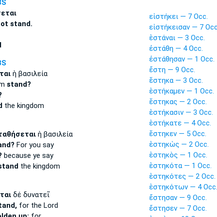
3S
εται
εἱστήκει — 7 Occ.
not stand.
εἱστήκεισαν — 7 Occ
ἑστάναι — 3 Occ.
d
ἐστάθη — 4 Occ.
ἐστάθησαν — 1 Occ.
3S
ἔστη — 9 Occ.
ται
ἡ βασιλεία
ἕστηκα — 3 Occ.
om
stand?
ἑστήκαμεν — 1 Occ.
?
ἕστηκας — 2 Occ.
d
the kingdom
ἑστήκασιν — 3 Occ.
ἑστήκατε — 4 Occ.
ἕστηκεν — 5 Occ.
ταθήσεται
ἡ βασιλεία
ἑστηκὼς — 2 Occ.
and?
For you say
ἑστηκὸς — 1 Occ.
?
because ye say
ἑστηκότα — 1 Occ.
 stand
the kingdom
ἑστηκότες — 2 Occ.
ἑστηκότων — 4 Occ
ται
δέ δυνατεῖ
ἔστησαν — 9 Occ.
tand,
for the Lord
ἔστησεν — 7 Occ.
olden up:
for