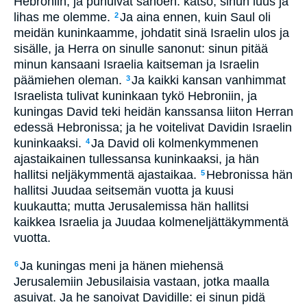
Hebroniin, ja puhuivat sanoen: katso, sinun luus ja
lihas me olemme.
Ja aina ennen, kuin Saul oli
2
meidän kuninkaamme, johdatit sinä Israelin ulos ja
sisälle, ja Herra on sinulle sanonut: sinun pitää
minun kansaani Israelia kaitseman ja Israelin
päämiehen oleman.
Ja kaikki kansan vanhimmat
3
Israelista tulivat kuninkaan tykö Hebroniin, ja
kuningas David teki heidän kanssansa liiton Herran
edessä Hebronissa; ja he voitelivat Davidin Israelin
kuninkaaksi.
Ja David oli kolmenkymmenen
4
ajastaikainen tullessansa kuninkaaksi, ja hän
hallitsi neljäkymmentä ajastaikaa.
Hebronissa hän
5
hallitsi Juudaa seitsemän vuotta ja kuusi
kuukautta; mutta Jerusalemissa hän hallitsi
kaikkea Israelia ja Juudaa kolmeneljättäkymmentä
vuotta.
Ja kuningas meni ja hänen miehensä
6
Jerusalemiin Jebusilaisia vastaan, jotka maalla
asuivat. Ja he sanoivat Davidille: ei sinun pidä