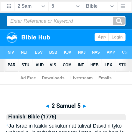
Biblia
>
Finnish: Bible (1776)
> 2 Samuel 5
◄
2 Samuel 5
►
Finnish: Bible (1776)
Ja Israelin kaikki sukukunnat tulivat Davidin tykö
1