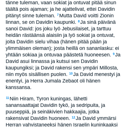
tänne tuleman, vaan sokiat ja ontuvat pitää sinun
täältä pois ajaman; ja he ajattelivat, ettei Davidin
pitänyt sinne tuleman.
Mutta David voitti Zionin
7
linnan, se on Davidin kaupunki.
Ja sinä päivänä
8
sanoi David: jos joku lyö Jebusilaiset, ja tarttuu
heidän rästäänsä alaisiin ja lyö sokiat ja ontuvat,
joita Davidin sielu vihaa (hänen pitää pään ja
ylimmäisen oleman); josta heillä on sananlasku: ei
yhtään sokiaa ja ontuvaa päästetä huoneesen.
Ja
9
David asui linnassa ja kutsui sen Davidin
kaupungiksi; ja David rakensi sen ympäri Millosta,
niin myös sisällisen puolen.
Ja David menestyi ja
10
enentyi, ja Herra Jumala Zebaot oli hänen
kanssansa.
Niin Hiram, Tyron kuningas, lähetti
11
sanansaattajat Davidin tykö, ja sedripuita, ja
puuseppiä, ja seinäkivien hakkaajia, jotka
rakensivat Davidin huoneen.
Ja David ymmärsi
12
Herran vahvistaneeksi hänen Israelin kuninkaaksi