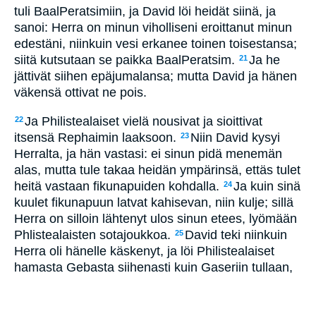
tuli BaalPeratsimiin, ja David löi heidät siinä, ja
sanoi: Herra on minun viholliseni eroittanut minun
edestäni, niinkuin vesi erkanee toinen toisestansa;
siitä kutsutaan se paikka BaalPeratsim.
Ja he
21
jättivät siihen epäjumalansa; mutta David ja hänen
väkensä ottivat ne pois.
Ja Philistealaiset vielä nousivat ja sioittivat
22
itsensä Rephaimin laaksoon.
Niin David kysyi
23
Herralta, ja hän vastasi: ei sinun pidä menemän
alas, mutta tule takaa heidän ympärinsä, ettäs tulet
heitä vastaan fikunapuiden kohdalla.
Ja kuin sinä
24
kuulet fikunapuun latvat kahisevan, niin kulje; sillä
Herra on silloin lähtenyt ulos sinun etees, lyömään
Phlistealaisten sotajoukkoa.
David teki niinkuin
25
Herra oli hänelle käskenyt, ja löi Philistealaiset
hamasta Gebasta siihenasti kuin Gaseriin tullaan,