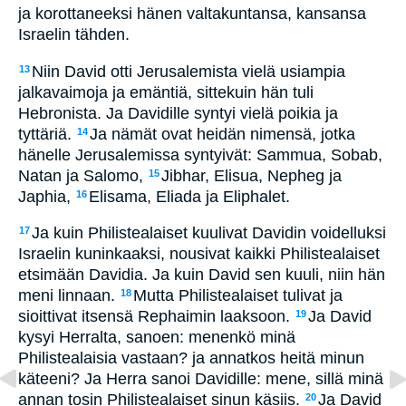
ja korottaneeksi hänen valtakuntansa, kansansa
Israelin tähden.
Niin David otti Jerusalemista vielä usiampia
13
jalkavaimoja ja emäntiä, sittekuin hän tuli
Hebronista. Ja Davidille syntyi vielä poikia ja
tyttäriä.
Ja nämät ovat heidän nimensä, jotka
14
hänelle Jerusalemissa syntyivät: Sammua, Sobab,
Natan ja Salomo,
Jibhar, Elisua, Nepheg ja
15
Japhia,
Elisama, Eliada ja Eliphalet.
16
Ja kuin Philistealaiset kuulivat Davidin voidelluksi
17
Israelin kuninkaaksi, nousivat kaikki Philistealaiset
etsimään Davidia. Ja kuin David sen kuuli, niin hän
meni linnaan.
Mutta Philistealaiset tulivat ja
18
sioittivat itsensä Rephaimin laaksoon.
Ja David
19
kysyi Herralta, sanoen: menenkö minä
Philistealaisia vastaan? ja annatkos heitä minun
käteeni? Ja Herra sanoi Davidille: mene, sillä minä
annan tosin Philistealaiset sinun käsiis.
Ja David
20