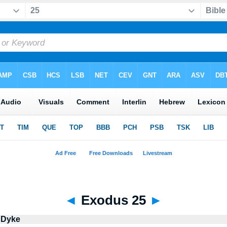
◄
Exodus 25
►
 Dyke