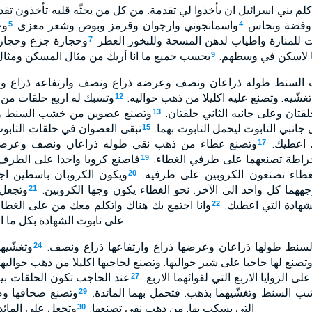
كلم بني اسرائيل ان يأخذوا لي تقدمة. من كل من يحثّه قلبه تأخذون تق
ب وفضة ونحاس
واسمانجوني وارجوان وقرمز وبوص وشعر معزى
وج
5
4
 للمنارة واطياب لدهن المسحة وللبخور العطر
وحجارة جزع وحجارة
7
 لاسكن في وسطهم.
بحسب جميع ما انا أريك من مثال المسكن ومثال 
9
ب السنط طوله ذراعان ونصف وعرضه ذراع ونصف وارتفاعه ذراع 
شّيه. وتصنع عليه اكليلا من ذهب حواليه.
وتسبك له اربع حلقات من 
12
حلقتان وعلى جانبه الثاني حلقتان.
وتصنع عصوين من خشب السنط وت
13
انبي التابوت ليحمل التابوت بهما.
تبقى العصوان في حلقات التابوت.
15
ي اعطيك.
وتصنع غطاء من ذهب نقي طوله ذراعان ونصف وعرض
17
راطة تصنعهما على طرفي الغطاء.
فاصنع كروبا واحدا على الطرف 
19
طاء تصنعون الكروبين على طرفيه.
ويكون الكروبان باسطين اجن
20
جههما كل واحد الى الآخر. نحو الغطاء يكون وجها الكروبين.
وتجعل 
21
شهادة التي اعطيك.
وانا اجتمع بك هناك واتكلم معك من على الغطاء
22
على تابوت الشهادة بكل ما ا
سنط طولها ذراعان وعرضها ذراع وارتفاعها ذراع ونصف.
وتغشّيه
24
تصنع لها حاجبا على شبر حواليها. وتصنع لحاجبها اكليلا من ذهب حواليها
الزوايا الاربع التي لقوائهما الاربع.
عند الحاجب تكون الحلقات بيو
27
 السنط وتغشّيهما بذهب. فتحمل بهما المائدة.
وتصنع صحافها وصح
29
التي يسكب بها. من ذهب نقي تصنعها.
وتجعل على المائدة
30