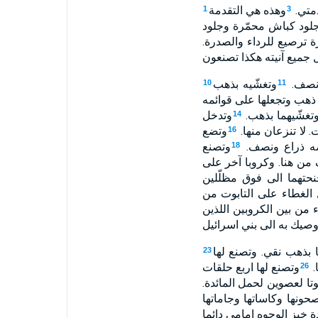
دمتي.
وهذه هي التقدمة
1
3
لود كباش محمّرة وجلود
 ترصيع للرداء والصدرة.
جميع آنيته هكذا تصنعون
ونصف.
وتغشّيه بذهب
10
11
ذهب وتجعلها على قوائمه
غشّيهما بذهب.
وتدخل
14
 لا تنزعان منها.
وتضع
16
ه ذراع ونصف.
وتصنع
18
من هنا. وكروبا آخر على
حتهما الى فوق مظلّلين
الغطاء على التابوت من
 من بين الكروبين اللذين
وصيك به الى بني اسرائيل
ا بذهب نقي. وتصنع لها
23
.
وتصنع لها اربع حلقات
26
تا لعصوين لحمل المائدة.
ونها وكاساتها وجاماتها
 خبز الوجوه امامي دائما