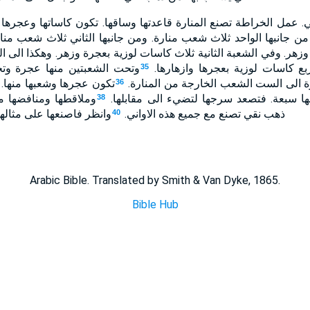
 عمل الخراطة تصنع المنارة قاعدتها وساقها. تكون كاساتها وعجرها و
ن جانبها الواحد ثلاث شعب منارة. ومن جانبها الثاني ثلاث شعب منا
وزهر. وفي الشعبة الثانية ثلاث كاسات لوزية بعجرة وزهر. وهكذا الى
بع كاسات لوزية بعجرها وازهارها.
وتحت الشعبتين منها عجرة وت
35
 الى الست الشعب الخارجة من المنارة.
تكون عجرها وشعبها منها.
36
ا سبعة. فتصعد سرجها لتضيء الى مقابلها.
وملاقطها ومنافضها 
38
ذهب نقي تصنع مع جميع هذه الاواني.
وانظر فاصنعها على مثاله
40
Arabic Bible. Translated by Smith & Van Dyke, 1865.
Bible Hub