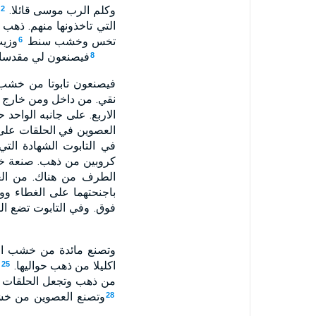
وكلم الرب موسى قائلا.
2
التي تاخذونها منهم. ذه
تخس وخشب سنط
وزيت
6
فيصنعون لي مقدسا
8
فيصنعون تابوتا من خش
نقي. من داخل ومن خارج تغ
الاربع. على جانبه الواحد 
العصوين في الحلقات على ج
في التابوت الشهادة الت
كروبين من ذهب. صنعة خ
الطرف من هناك. من الغ
باجنحتهما على الغطاء وو
فوق. وفي التابوت تضع ال
وتصنع مائدة من خشب ال
اكليلا من ذهب حواليها.
و
25
من ذهب وتجعل الحلقات على 
وتصنع العصوين من خشب
28