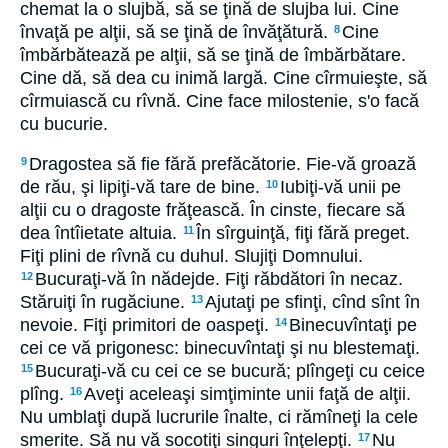
chemat la o slujbă, să se ţină de slujba lui. Cine
învaţă pe alţii, să se ţină de învăţătură.
Cine
8
îmbărbătează pe alţii, să se ţină de îmbărbătare.
Cine dă, să dea cu inimă largă. Cine cîrmuieşte, să
cîrmuiască cu rîvnă. Cine face milostenie, s'o facă
cu bucurie.
Dragostea să fie fără prefăcătorie. Fie-vă groază
9
de rău, şi lipiţi-vă tare de bine.
Iubiţi-vă unii pe
10
alţii cu o dragoste frăţească. În cinste, fiecare să
dea întîietate altuia.
În sîrguinţă, fiţi fără preget.
11
Fiţi plini de rîvnă cu duhul. Slujiţi Domnului.
Bucuraţi-vă în nădejde. Fiţi răbdători în necaz.
12
Stăruiţi în rugăciune.
Ajutaţi pe sfinţi, cînd sînt în
13
nevoie. Fiţi primitori de oaspeţi.
Binecuvîntaţi pe
14
cei ce vă prigonesc: binecuvîntaţi şi nu blestemaţi.
Bucuraţi-vă cu cei ce se bucură; plîngeţi cu ceice
15
plîng.
Aveţi aceleaşi simţiminte unii faţă de alţii.
16
Nu umblaţi după lucrurile înalte, ci rămîneţi la cele
smerite. Să nu vă socotiţi singuri înţelepţi.
Nu
17