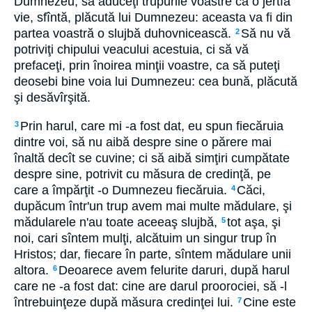
Dumnezeu, să aduceţi trupurile voastre ca o jertfă
vie, sfîntă, plăcută lui Dumnezeu: aceasta va fi din
partea voastră o slujbă duhovnicească.
Să nu vă
2
potriviţi chipului veacului acestuia, ci să vă
prefaceţi, prin înoirea minţii voastre, ca să puteţi
deosebi bine voia lui Dumnezeu: cea bună, plăcută
şi desăvîrşită.
Prin harul, care mi -a fost dat, eu spun fiecăruia
3
dintre voi, să nu aibă despre sine o părere mai
înaltă decît se cuvine; ci să aibă simţiri cumpătate
despre sine, potrivit cu măsura de credinţă, pe
care a împărţit -o Dumnezeu fiecăruia.
Căci,
4
dupăcum într'un trup avem mai multe mădulare, şi
mădularele n'au toate aceeaş slujbă,
tot aşa, şi
5
noi, cari sîntem mulţi, alcătuim un singur trup în
Hristos; dar, fiecare în parte, sîntem mădulare unii
altora.
Deoarece avem felurite daruri, după harul
6
care ne -a fost dat: cine are darul proorociei, să -l
întrebuinţeze după măsura credinţei lui.
Cine este
7