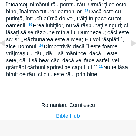
întoarceţi nimănui rău pentru rău. Urmăriţi ce este
bine, înaintea tuturor oamenilor.
Dacă este cu
18
putinţă, întrucît atîrnă de voi, trăiţi în pace cu toţi
oamenii.
Prea iubiţilor, nu vă răsbunaţi singuri; ci
19
lăsaţi să se răzbune mînia lui Dumnezeu; căci este
scris: ,,Răzbunarea este a Mea; Eu voi răsplăti``,
zice Domnul.
Dimpotrivă: dacă îi este foame
20
vrăjmaşului tău, dă -i să mănînce; dacă -i este
sete, dă -i să bea; căci dacă vei face astfel, vei
grămădi cărbuni aprinşi pe capul lui.``
Nu te lăsa
21
biruit de rău, ci biruieşte răul prin bine.
Romanian: Cornilescu
Bible Hub