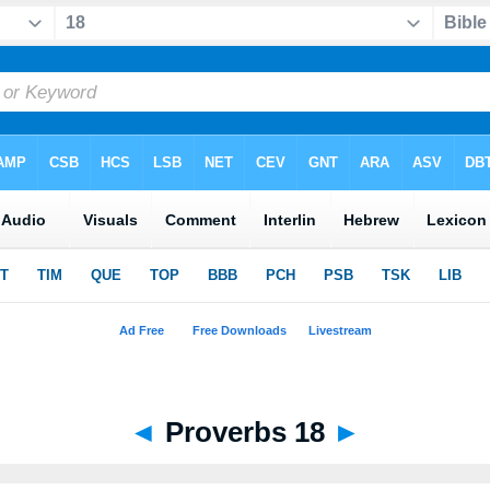
◄
Proverbs 18
►