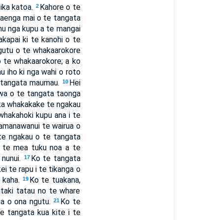
tika katoa.
Kahore o te
2
taenga mai o te tangata
nu nga kupu a te mangai
akapai ki te kanohi o te
ngutu o te whakaarokore
 te whakaarokore; a ko
u iho ki nga wahi o roto
te tangata maumau.
Hei
10
wa o te tangata taonga
ka whakakake te ngakau
whakahoki kupu ana i te
amanawanui te wairua o
te ngakau o te tangata
 te mea tuku noa a te
 nunui.
Ko te tangata
17
ei te rapu i te tikanga o
a kaha.
Ko te tuakana,
19
utaki tatau no te whare
ua o ona ngutu.
Ko te
21
e tangata kua kite i te