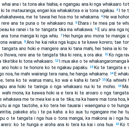
 whai ana i ta tona ake hiahia, e ngangau ana ki nga whakaaro to
ki te matauranga; engari kia whakakitea e ia tona ngakau.
I te 
3
e whakahawea, me te tawai hei hoa mo te whakama.
He wai hoho
4
 rere ana te puna o te whakaaro nui.
Ehara i te mea pai te wh
5
peau ke ranei i ta te tangata tika ina whakawa.
E uru ana nga 
6
a ana tona mangai ki nga whiu.
Hei hunga ano mona te mangai o
7
tona wairua.
Ano he kai reka nga kupu a te kawe korero; tae ton
8
 tangata ano hoki e mangere ana ki tana mahi, hei teina ia ki 
 Ihowa; rere ana te tangata tika ki reira, a ora ake.
Ko nga ra
11
a tiketike ki tona whakaaro.
I mua ake o te whakangaromanga 
12
e ano hoki o te honore ko te ngakau papaku.
Ko te tangata e 
13
ngo noa, he mahi wairangi tera nana, he hanga whakama.
E whak
14
e; tena ko te wairua maru, ko wai e kaha ki tera?
Ka whiwhi 
15
rapu ana hoki te taringa o nga whakaaro nui ki te mohio.
Ma
16
 wahi mona, ka kawea hoki ia e tera ki te aroaro o nga tangata
e whakawa me te mea kei a ia te tika; na ka haere mai tona hoa, k
tu ai nga tautohe, a ko tera hei tauarai i waenganui o te hung
kariritia, pakeke atu i te pa kaha: a ko aua tu ngangare me he t
opu o te tangata i nga hua o tona mangai, ka makona ia i nga h
 arero: ko te hunga e aroha ana ki tera ka kai i ona hua.
Ko t
22