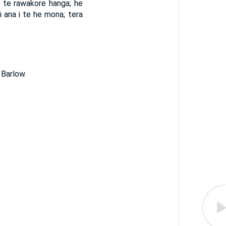
a te rawakore hanga; he
i ana i te he mona; tera
 Barlow.