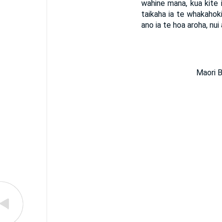
wahine mana, kua kite 
taikaha ia te whakahok
ano ia te hoa aroha, nui 
Maori B