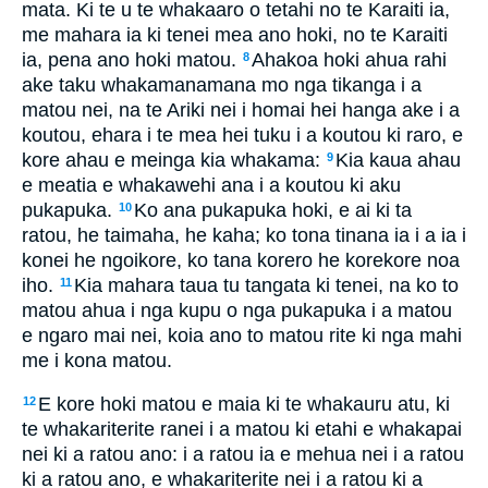
mata. Ki te u te whakaaro o tetahi no te Karaiti ia,
me mahara ia ki tenei mea ano hoki, no te Karaiti
ia, pena ano hoki matou.
Ahakoa hoki ahua rahi
8
ake taku whakamanamana mo nga tikanga i a
matou nei, na te Ariki nei i homai hei hanga ake i a
koutou, ehara i te mea hei tuku i a koutou ki raro, e
kore ahau e meinga kia whakama:
Kia kaua ahau
9
e meatia e whakawehi ana i a koutou ki aku
pukapuka.
Ko ana pukapuka hoki, e ai ki ta
10
ratou, he taimaha, he kaha; ko tona tinana ia i a ia i
konei he ngoikore, ko tana korero he korekore noa
iho.
Kia mahara taua tu tangata ki tenei, na ko to
11
matou ahua i nga kupu o nga pukapuka i a matou
e ngaro mai nei, koia ano to matou rite ki nga mahi
me i kona matou.
E kore hoki matou e maia ki te whakauru atu, ki
12
te whakariterite ranei i a matou ki etahi e whakapai
nei ki a ratou ano: i a ratou ia e mehua nei i a ratou
ki a ratou ano, e whakariterite nei i a ratou ki a