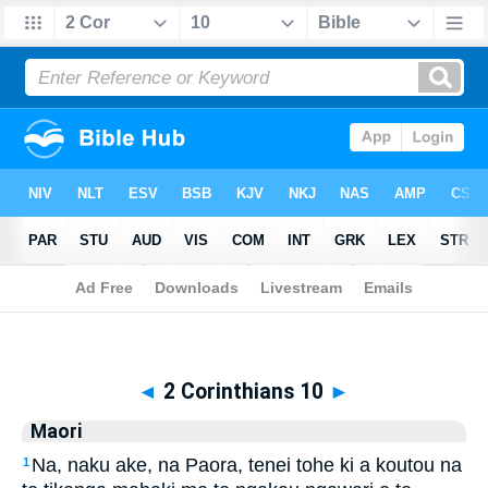
Biblia
>
Maori
> 2 Corinthians 10
◄
2 Corinthians 10
►
Maori
Na, naku ake, na Paora, tenei tohe ki a koutou na
1