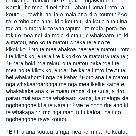
te tikanga mahaki me te ngakau ngawari o te
Karaiti, he mea iti nei ahau i ahau i kona i roto i a
koutou, i tawhiti nei ia e maia ana ki a koutou:
Ae
2
ra, e tohe ana ahau ki a koutou, kia kaua ahau ina
tae atu e maro ki te whakaputa i te maia, pera me
taku e mea nei kia maia ki etahi, e whakaaro nei ki
a matou, ano ko ta matou whakahere no te
kikokiko.
No te mea ahakoa haereere matou i roto
3
i te kikokiko, ehara i te kikokiko ta matou whawhai;
Ehara hoki nga rakau o ta matou pakanga i te
4
mea no te kikokiko, engari he kaha i roto i te Atua
hei whakahoro i nga pa kaha:
Horo ana i a matou
5
nga whakaaroaronga me nga mea ikeike katoa e
whakakake ana kite matauranga ki te Atua, a riro
parau mai ana nga whakaaro katoa, ka meinga kia
ngohengohe ki a te Karaiti;
Me te noho rite ano ki
6
te whakapa riri mo nga mahi tutu katoa, ina tino
ngohengohe rawa koutou.
E titiro ana koutou ki nga mea kei mua i to koutou
7