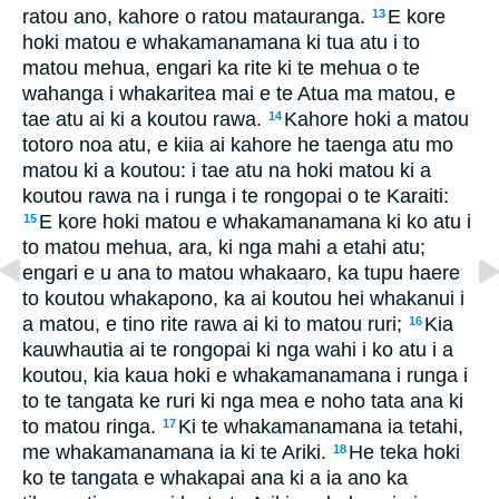
ratou ano, kahore o ratou matauranga.
E kore
13
hoki matou e whakamanamana ki tua atu i to
matou mehua, engari ka rite ki te mehua o te
wahanga i whakaritea mai e te Atua ma matou, e
tae atu ai ki a koutou rawa.
Kahore hoki a matou
14
totoro noa atu, e kiia ai kahore he taenga atu mo
matou ki a koutou: i tae atu na hoki matou ki a
koutou rawa na i runga i te rongopai o te Karaiti:
E kore hoki matou e whakamanamana ki ko atu i
15
to matou mehua, ara, ki nga mahi a etahi atu;
engari e u ana to matou whakaaro, ka tupu haere
to koutou whakapono, ka ai koutou hei whakanui i
a matou, e tino rite rawa ai ki to matou ruri;
Kia
16
kauwhautia ai te rongopai ki nga wahi i ko atu i a
koutou, kia kaua hoki e whakamanamana i runga i
to te tangata ke ruri ki nga mea e noho tata ana ki
to matou ringa.
Ki te whakamanamana ia tetahi,
17
me whakamanamana ia ki te Ariki.
He teka hoki
18
ko te tangata e whakapai ana ki a ia ano ka