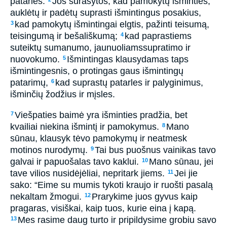
patarlės.
Jos surašytos, kad pamokytų išminties,
auklėtų ir padėtų suprasti išmintingus posakius,
kad pamokytų išmintingai elgtis, pažinti teisumą,
3
teisingumą ir bešališkumą;
kad paprastiems
4
suteiktų sumanumo, jaunuoliams­supratimo ir
nuovokumo.
Išmintingas klausydamas taps
5
išmintingesnis, o protingas gaus išmintingų
patarimų,
kad suprastų patarles ir palyginimus,
6
išminčių žodžius ir mįsles.
Viešpaties baimė yra išminties pradžia, bet
7
kvailiai niekina išmintį ir pamokymus.
Mano
8
sūnau, klausyk tėvo pamokymų ir neatmesk
motinos nurodymų.
Tai bus puošnus vainikas tavo
9
galvai ir papuošalas tavo kaklui.
Mano sūnau, jei
10
tave vilios nusidėjėliai, nepritark jiems.
Jei jie
11
sako: “Eime su mumis tykoti kraujo ir ruošti pasalą
nekaltam žmogui.
Prarykime juos gyvus kaip
12
pragaras, visiškai, kaip tuos, kurie eina į kapą.
Mes rasime daug turto ir pripildysime grobiu savo
13