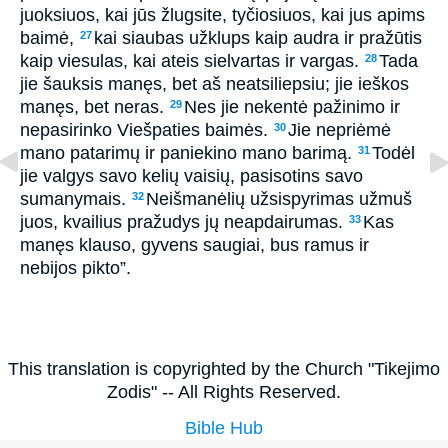
juoksiuos, kai jūs žlugsite, tyčiosiuos, kai jus apims
baimė,
kai siaubas užklups kaip audra ir pražūtis
27
kaip viesulas, kai ateis sielvartas ir vargas.
Tada
28
jie šauksis manęs, bet aš neatsiliepsiu; jie ieškos
manęs, bet neras.
Nes jie nekentė pažinimo ir
29
nepasirinko Viešpaties baimės.
Jie nepriėmė
30
mano patarimų ir paniekino mano barimą.
Todėl
31
jie valgys savo kelių vaisių, pasisotins savo
sumanymais.
Neišmanėlių užsispyrimas užmuš
32
juos, kvailius pražudys jų neapdairumas.
Kas
33
manęs klauso, gyvens saugiai, bus ramus ir
nebijos pikto”.
This translation is copyrighted by the Church "Tikejimo
Zodis" -- All Rights Reserved.
Bible Hub