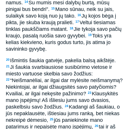
namus.
Su mumis mesi dalybų burtą, mūsų
14
pinigai bus bendri”.
Mano sūnau, neik su jais,
15
sulaikyk savo koją nuo jų tako.
Jų kojos bėga į
16
pikta, jie skuba kraują pralieti.
Veltui tiesiamas
17
tinklas paukščiams matant.
Jie tykoja savo pačių
18
kraujo, pasalą ruošia savo gyvybei.
Toks yra
19
kelias kiekvieno, kuris godus turto, jis atima jo
savininko gyvybę.
Išmintis šaukia gatvėje, pakelia balsą aikštėje.
20
Ji šaukia svarbiausiose susibūrimo vietose ir
21
miesto vartuose skelbia savo žodžius:
“Neišmanėliai, ar ilgai dar mylėsite neišmanymą?
22
Niekintojai, ar ilgai džiaugsitės savo patyčiomis?
Kvailiai, ar ilgai nekęsite pažinimo?
Klausykitės
23
mano įspėjimų! Aš išliesiu jums savo dvasios,
paskelbsiu savo žodžius.
Kadangi aš šaukiau, o
24
jūs nepaklausėte, ištiesiau jums ranką, bet niekas
nekreipė dėmesio,
jūs paniekinote mano
25
patarimus ir nepaisėte mano įspėjimų,
tai ir aš
26