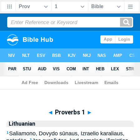
Biblia
>
Lithuanian
> Proverbs 1
◄
Proverbs 1
►
Lithuanian
Saliamono, Dovydo sūnaus, Izraelio karaliaus,
1
2