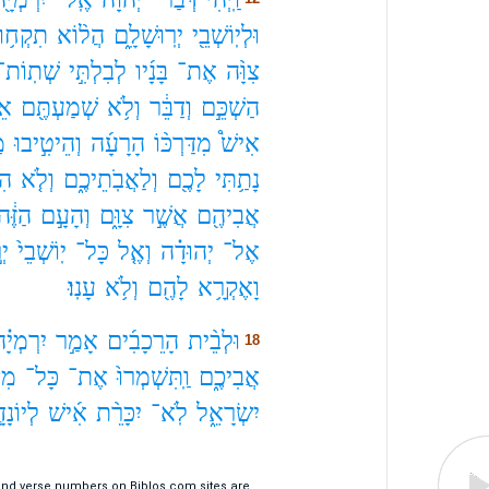
וּלְיֽוֹשְׁבֵ֖י
יְרֽוּשָׁלִָ֑ם
הֲל֨וֹא
תִקְח֥וּ
צִוָּ֨ה
אֶת־
בָּנָ֜יו
לְבִלְתִּ֣י
שְׁתֽוֹת־
הַשְׁכֵּ֣ם
וְדַבֵּ֔ר
וְלֹ֥א
שְׁמַעְתֶּ֖ם
אֵל
אִישׁ֩
מִדַּרְכּ֨וֹ
הָרָעָ֜ה
וְהֵיטִ֣יבוּ
מ
נָתַ֥תִּי
לָכֶ֖ם
וְלַאֲבֹֽתֵיכֶ֑ם
וְלֹ֤א
הִ
אֲבִיהֶ֖ם
אֲשֶׁ֣ר
צִוָּ֑ם
וְהָעָ֣ם
הַזֶּ֔ה
אֶל־
יְהוּדָ֗ה
וְאֶ֤ל
כָּל־
יֽוֹשְׁבֵי֙
יְ
וָאֶקְרָ֥א
לָהֶ֖ם
וְלֹ֥א
עָנֽוּ׃
וּלְבֵ֨ית
הָרֵכָבִ֜ים
אָמַ֣ר
יִרְמְיָ֗ה
18
אֲבִיכֶ֑ם
וַֽתִּשְׁמְרוּ֙
אֶת־
כָּל־
מִצ
יִשְׂרָאֵ֑ל
לֹֽא־
יִכָּרֵ֨ת
אִ֜ישׁ
לְיוֹנָד
 and verse numbers on Biblos.com sites are