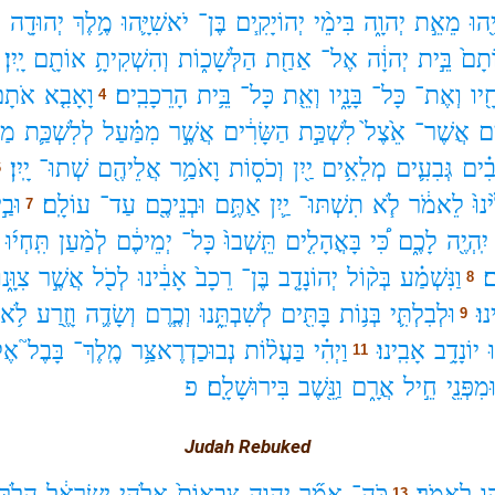
֖הוּ
מֵאֵ֣ת
יְהוָ֑ה
בִּימֵ֨י
יְהוֹיָקִ֧ים
בֶּן־
יֹאשִׁיָּ֛הוּ
מֶ֥לֶךְ
יְהוּדָ֖ה
ל
ֹתָם֙
בֵּ֣ית
יְהוָ֔ה
אֶל־
אַחַ֖ת
הַלְּשָׁכ֑וֹת
וְהִשְׁקִיתָ֥
אוֹתָ֖ם
יָֽיִן׃
֖יו
וְאֶת־
כָּל־
בָּנָ֑יו
וְאֵ֖ת
כָּל־
בֵּ֥ית
הָרֵכָבִֽים׃
וָאָבִ֤א
אֹתָם
4
ים
אֲשֶׁר־
אֵ֙צֶל֙
לִשְׁכַּ֣ת
הַשָּׂרִ֔ים
אֲשֶׁ֣ר
מִמַּ֗עַל
לְלִשְׁכַּ֛ת
מַע
ִ֗ים
גְּבִעִ֛ים
מְלֵאִ֥ים
יַ֖יִן
וְכֹס֑וֹת
וָאֹמַ֥ר
אֲלֵיהֶ֖ם
שְׁתוּ־
יָֽיִן׃
6
נוּ֙
לֵאמֹ֔ר
לֹ֧א
תִשְׁתּוּ־
יַ֛יִן
אַתֶּ֥ם
וּבְנֵיכֶ֖ם
עַד־
עוֹלָֽם׃
וּבַ֣
7
יִֽהְיֶ֖ה
לָכֶ֑ם
כִּ֠י
בָּאֳהָלִ֤ים
תֵּֽשְׁבוּ֙
כָּל־
יְמֵיכֶ֔ם
לְמַ֨עַן
תִּֽחְי֜וּ
ם׃
וַנִּשְׁמַ֗ע
בְּק֨וֹל
יְהוֹנָדָ֤ב
בֶּן־
רֵכָב֙
אָבִ֔ינוּ
לְכֹ֖ל
אֲשֶׁ֣ר
צִוָּ֑נו
8
נוּ׃
וּלְבִלְתִּ֛י
בְּנ֥וֹת
בָּתִּ֖ים
לְשִׁבְתֵּ֑נוּ
וְכֶ֧רֶם
וְשָׂדֶ֛ה
וָזֶ֖רַע
לֹ֥א
9
ּ
יוֹנָדָ֥ב
אָבִֽינוּ׃
וַיְהִ֗י
בַּעֲל֨וֹת
נְבוּכַדְרֶאצַּ֥ר
מֶֽלֶךְ־
בָּבֶל֮
אֶל
11
ּמִפְּנֵ֖י
חֵ֣יל
אֲרָ֑ם
וַנֵּ֖שֶׁב
בִּירוּשָׁלִָֽם׃
פ
Judah Rebuked
וּ
לֵאמֹֽר׃
כֹּֽה־
אָמַ֞ר
יְהוָ֤ה
צְבָאוֹת֙
אֱלֹהֵ֣י
יִשְׂרָאֵ֔ל
הָלֹ֤ךְ
13