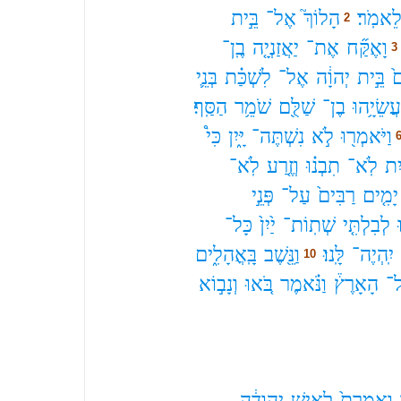
ֵאמֹֽר׃
הָלוֹךְ֮
אֶל־
בֵּ֣ית
2
וָאֶקַּ֞ח
אֶת־
יַאֲזַנְיָ֤ה
בֶֽן־
3
֙
בֵּ֣ית
יְהוָ֔ה
אֶל־
לִשְׁכַּ֗ת
בְּנֵ֛י
ֲשֵׂיָ֥הוּ
בֶן־
שַׁלֻּ֖ם
שֹׁמֵ֥ר
הַסַּֽף׃
וַיֹּאמְר֖וּ
לֹ֣א
נִשְׁתֶּה־
יָּ֑יִן
כִּי֩
יִת
לֹֽא־
תִבְנ֗וּ
וְזֶ֤רַע
לֹֽא־
יָמִ֤ים
רַבִּים֙
עַל־
פְּנֵ֣י
ּ
לְבִלְתִּ֤י
שְׁתֽוֹת־
יַ֙יִן֙
כָּל־
יִֽהְיֶה־
לָּֽנוּ׃
וַנֵּ֖שֶׁב
בָּֽאֳהָלִ֑ים
10
־
הָאָרֶץ֒
וַנֹּ֗אמֶר
בֹּ֚אוּ
וְנָב֣וֹא
וְאָֽמַרְתָּ֙
לְאִ֣ישׁ
יְהוּדָ֔ה