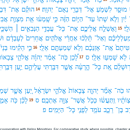
מוּסָ֛ר
לִשְׁמֹ֥עַ
אֶל־
דְּבָרַ֖י
נְאֻם־
יְהוָֽה׃
הוּקַ֡ם
אֶת־
דִּבְ
14
יַ֗יִן
וְלֹ֤א
שָׁתוּ֙
עַד־
הַיּ֣וֹם
הַזֶּ֔ה
כִּ֣י
שָֽׁמְע֔וּ
אֵ֖ת
מִצְוַ֣ת
אֲבִי
ָֽי׃
וָאֶשְׁלַ֣ח
אֲלֵיכֶ֣ם
אֶת־
כָּל־
עֲבָדַ֣י
הַנְּבִאִ֣ים ׀
הַשְׁכֵּ֣
15
ַֽעַלְלֵיכֶ֗ם
וְאַל־
תֵּ֨לְכ֜וּ
אַחֲרֵ֨י
אֱלֹהִ֤ים
אֲחֵרִים֙
לְעָבְדָ֔ם
וּשְ
טִּיתֶם֙
אֶֽת־
אָזְנְכֶ֔ם
וְלֹ֥א
שְׁמַעְתֶּ֖ם
אֵלָֽי׃
כִּ֣י
הֵקִ֗ימוּ
בְּנֵי֙
16
לֹ֥א
שָׁמְע֖וּ
אֵלָֽי׃
ס
לָ֠כֵן
כֹּֽה־
אָמַ֨ר
יְהוָ֜ה
אֱלֹהֵ֤י
צְבָאוֹת
17
ר֣וּשָׁלִַ֔ם
אֵ֚ת
כָּל־
הָ֣רָעָ֔ה
אֲשֶׁ֥ר
דִּבַּ֖רְתִּי
עֲלֵיהֶ֑ם
יַ֣עַן
דִּבַּ֤רְתִ
וּ
כֹּֽה־
אָמַ֞ר
יְהוָ֤ה
צְבָאוֹת֙
אֱלֹהֵ֣י
יִשְׂרָאֵ֔ל
יַ֚עַן
אֲשֶׁ֣ר
שְׁמַ
ְוֹתָ֔יו
וַֽתַּעֲשׂ֔וּ
כְּכֹ֥ל
אֲשֶׁר־
צִוָּ֖ה
אֶתְכֶֽם׃
ס
לָכֵ֗ן
כֹּ֥ה
אָמַ֛
19
ָ֧ב
בֶּן־
רֵכָ֛ב
עֹמֵ֥ד
לְפָנַ֖י
כָּל־
הַיָּמִֽים׃
פ
n cooperation with Helps Ministries. For comparative study, where possible, chapter