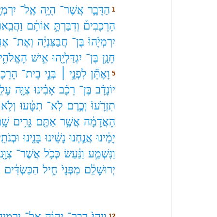
הַדָּבָ֛ר
אֲשֶׁר־
הָיָ֥ה
אֶֽל־
יִרְמְיָ
1
הָרֵכָבִים֒
וְדִבַּרְתָּ֣
אוֹתָ֔ם
וַהֲבִֽאו
יִרְמְיָ֙הוּ֙
בֶּן־
חֲבַצִּנְיָ֔ה
וְאֶת־
אֶחָ
חָנָ֥ן
בֶּן־
יִגְדַּלְיָ֖הוּ
אִ֣ישׁ
הָאֱלֹהִ֑
וָאֶתֵּ֞ן
לִפְנֵ֣י ׀
בְּנֵ֣י
בֵית־
הָרֵכָב
5
יוֹנָדָ֨ב
בֶּן־
רֵכָ֜ב
אָבִ֗ינוּ
צִוָּ֤ה
עָלֵ֙י
תִזְרָ֙עוּ֙
וְכֶ֣רֶם
לֹֽא־
תִטָּ֔עוּ
וְלֹ֥א
הָאֲדָמָ֔ה
אֲשֶׁ֥ר
אַתֶּ֖ם
גָּרִ֥ים
שָֽׁ
יָמֵ֔ינוּ
אֲנַ֣חְנוּ
נָשֵׁ֔ינוּ
בָּנֵ֖ינוּ
וּבְנֹתֵֽי
וַנִּשְׁמַ֣ע
וַנַּ֔עַשׂ
כְּכֹ֥ל
אֲשֶׁר־
צִוָּ֖נו
יְרוּשָׁלִַ֔ם
מִפְּנֵי֙
חֵ֣יל
הַכַּשְׂדִּ֔ים
ו
וַֽיְהִי֙
דְּבַר־
יְהוָ֔ה
אֶֽל־
יִרְמְיָ֖ה
12