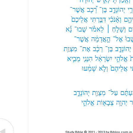
רֵ֣י
יְהוֹנָדָ֣ב
בֶּן־
רֵ֠כָב
אֲשֶׁר־
הֶ֑ם
וְאָ֨נֹכִ֜י
דִּבַּ֤רְתִּי
אֲלֵיכֶם֙
ים
וְשָׁלֹ֣חַ ׀
לֵאמֹ֡ר
שֻׁבוּ־
נָ֡א
ׁבוּ֙
אֶל־
הָ֣אֲדָמָ֔ה
אֲשֶׁר־
יְהוֹנָדָ֣ב
בֶּן־
רֵכָ֔ב
אֶת־
מִצְוַ֥ת
֙
אֱלֹהֵ֣י
יִשְׂרָאֵ֔ל
הִנְנִ֧י
מֵבִ֣יא
ּי
אֲלֵיהֶם֙
וְלֹ֣א
שָׁמֵ֔עוּ
עְתֶּ֔ם
עַל־
מִצְוַ֖ת
יְהוֹנָדָ֣ב
ר
יְהוָ֥ה
צְבָא֖וֹת
אֱלֹהֵ֣י
Study Bible © 2011 - 2013 by Biblos.com i