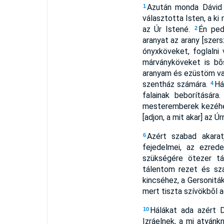
Azután monda Dávid 
1
választotta Isten, a k
az Úr Istené.
Én ped
2
aranyat az arany [szers
ónyxköveket, foglalni
márványköveket is bõ
aranyam és ezüstöm va
szentház számára.
Há
4
falainak beborítására
mesteremberek kezéhez.
[adjon, a mit akar] az Úr
Azért szabad akarat
6
fejedelmei, az ezred
szükségére ötezer tá
tálentom rezet és sz
kincséhez, a Gersonitá
mert tiszta szívökbõl 
Hálákat ada azért 
10
Izráelnek, a mi atyánk