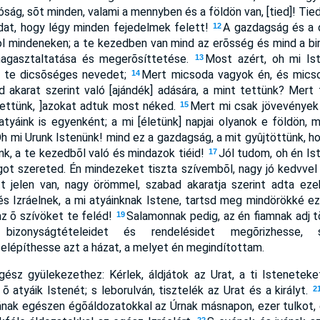
ág, sõt minden, valami a mennyben és a földön van, [tied]! Tied
at, hogy légy minden fejedelmek felett!
A gazdagság és a 
12
dol mindeneken; a te kezedben van mind az erõsség és mind a b
agasztaltatása és megerõsíttetése.
Most azért, oh mi Ist
13
 a te dicsõséges nevedet;
Mert micsoda vagyok én, és mics
14
 akarat szerint való [ajándék] adására, a mint tettünk? Mert
vettünk, ]azokat adtuk most néked.
Mert mi csak jövevények
15
 atyáink is egyenként; a mi [életünk] napjai olyanok e földön, 
h mi Urunk Istenünk! mind ez a gazdagság, a mit gyûjtöttünk, h
k, a te kezedbõl való és mindazok tiéid!
Jól tudom, oh én Is
17
got szereted. Én mindezeket tiszta szívembõl, nagy jó kedvvel
tt jelen van, nagy örömmel, szabad akaratja szerint adta ez
s Izráelnek, a mi atyáinknak Istene, tartsd meg mindörökké e
az õ szívöket te feléd!
Salamonnak pedig, az én fiamnak adj t
19
, bizonyságtételeidet és rendelésidet megõrizhesse
lépíthesse azt a házat, a melyet én megindítottam.
gész gyülekezethez: Kérlek, áldjátok az Urat, a ti Isteneteke
õ atyáik Istenét; s leborulván, tisztelék az Urat és a királyt.
2
ának egészen égõáldozatokkal az Úrnak másnapon, ezer tulkot, 