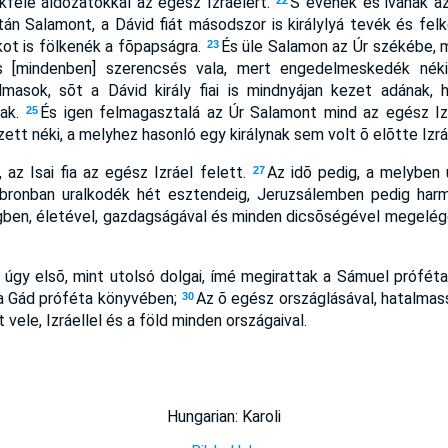
okféle áldozatokkal az egész Izráelért.
S evének és ivának az
22
án Salamont, a Dávid fiát másodszor is királylyá tevék és fel
ot is fölkenék a fõpapságra.
És üle Salamon az Úr székébe, mi
23
s [mindenben] szerencsés vala, mert engedelmeskedék nék
masok, sõt a Dávid király fiai is mindnyájan kezet adának, 
nak.
És igen felmagasztalá az Úr Salamont mind az egész Izr
25
zett néki, a melyhez hasonló egy királynak sem volt õ elõtte Izrá
 az Isai fia az egész Izráel felett.
Az idõ pedig, a melyben u
27
ronban uralkodék hét esztendeig, Jeruzsálemben pedig harm
gben, életével, gazdagságával és minden dicsõségével megelége
g úgy elsõ, mint utolsó dolgai, ímé megirattak a Sámuel prófé
a Gád próféta könyvében;
Az õ egész országlásával, hatalmass
30
 vele, Izráellel és a föld minden országaival.
Hungarian: Karoli