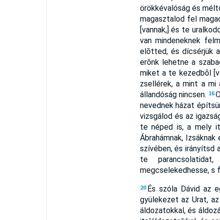
örökkévalóság és méltós
magasztalod fel magad
[vannak,] és te uralko
van mindeneknek felm
elõtted, és dícsérjük
erõnk lehetne a szabad
miket a te kezedbõl [
zsellérek, a mint a mi
állandóság nincsen.
O
16
nevednek házat építsün
vizsgálod és az igazsá
te néped is, a mely i
Ábrahámnak, Izsáknak é
szívében, és irányítsd 
te parancsolatidat
megcselekedhesse, s fe
És szóla Dávid az e
20
gyülekezet az Urat, az 
áldozatokkal, és áldoz