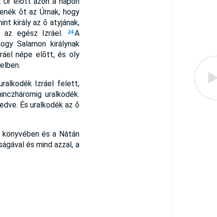
 Úr elõtt azon a napon
kenék õt az Úrnak, hogy
nt király az õ atyjának,
i az egész Izráel.
A
24
hogy Salamon királynak
áel népe elõtt, és oly
elben.
ralkodék Izráel felett,
inczháromig uralkodék.
dve. És uralkodék az õ
ta könyvében és a Nátán
ágával és mind azzal, a