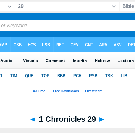
◄
1 Chronicles 29
►