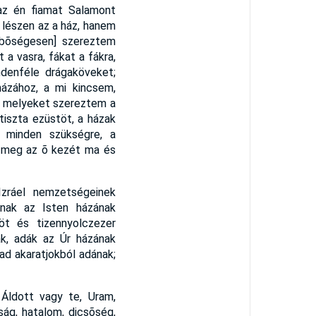
 az én fiamat Salamont
 lészen az a ház, hanem
[bõségesen] szereztem
 a vasra, fákat a fákra,
ndenféle drágaköveket;
ázához, a mi kincsem,
a melyeket szereztem a
tiszta ezüstöt, a házak
s minden szükségre, a
se meg az õ kezét ma és
Izráel nemzetségeinek
nak az Isten házának
öt és tizennyolczezer
nak, adák az Úr házának
ad akaratjokból adának;
Áldott vagy te, Uram,
ság, hatalom, dicsõség,