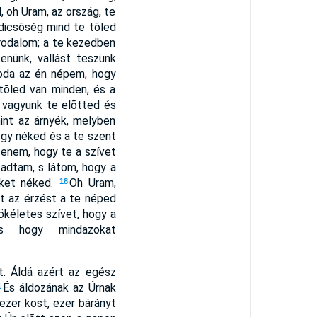
, oh Uram, az ország, te
dicsõség mind te tõled
irodalom; a te kezedben
enünk, vallást teszünk
oda az én népem, hogy
 tõled van minden, és a
 vagyunk te elõtted és
mint az árnyék, melyben
ogy néked és a te szent
tenem, hogy te a szívet
 adtam, s látom, hogy a
eket néked.
Oh Uram,
18
zt az érzést a te néped
ökéletes szívet, hogy a
, s hogy mindazokat
t. Áldá azért az egész
És áldozának az Úrnak
1
ezer kost, ezer bárányt