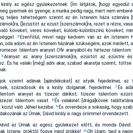
király az egész gyülekezetnek: [Ím látjátok, ]hogy egyedül
i még gyermek és gyenge; a munka pedig nagy, mert nem emberé
ig teljes tehetségem szerint az én Istenem háza számára 
zámok]ra, []ezüstöt az ezüst [szerszámok]ra, rezet a rézre, vasat
 való köveket, veres köveket, különb-különbszínû köveket; mi
séggel.
Ezenfölül, mivel nagy kedvem van az én Istenem h
3
n, oda adom az én Istenem házának szükségére, azok mellett, 
romezer tálentom aranyat Ofir aranyából és hétezer tálentom 
.
Aranyat az arany [szerszámok]ra, ezüstöt az ezüstre é
5
 És ha valaki [még] adni akar, szabad akaratja szerint, tölt
nak.
jok szerint adának [ajándékokat] az atyák fejedelmei, az 
esek, századosok és a király dolgainak fejedelmei.
És adá
7
lentom aranyat és tízezer dárikot; tízezer tálentom ezüst
ázezer tálentom vasat.
És valakinél [drága]kövek találtatá
8
k közül való Jéhiel kezébe.
És örvendeze a sokaság, hogy szab
9
adakozának az Úrnak; Dávid király is nagy örömmel örvendezett.
Dávid az Úrnak az egész gyülekezet elõtt, és monda Dávid: 
nak Istene, öröktõl fogva mind örökké!
Oh Uram, tied a nagy
11