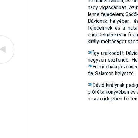
italáldozataikkal, és s
nagy vígasságban. Azut
lenne fejedelem; Sádók
Dávidnak helyében, é
fejedelmek és a hatal
engedelmeskedni fog
királyi méltóságot szer
Így uralkodott Dávid,
26
negyven esztendõ. Heb
És meghala jó vénsé
28
fia, Salamon helyette.
Dávid királynak pedi
29
próféta könyvében és 
mi az õ idejében történt