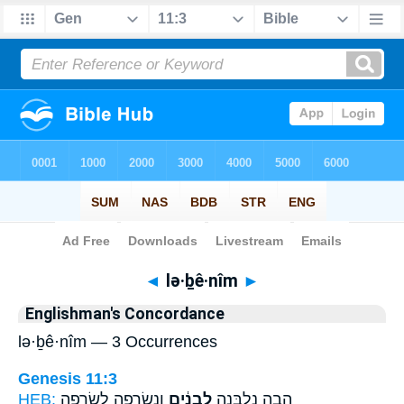
Bible
>
Strong's
> Hebrew
◄
lə·ḇê·nîm
►
Englishman's Concordance
lə·ḇê·nîm — 3 Occurrences
Genesis 11:3
HEB:
וְנִשְׂרְפָ֖ה לִשְׂרֵפָ֑ה
לְבֵנִ֔ים
הָ֚בָה נִלְבְּנָ֣ה