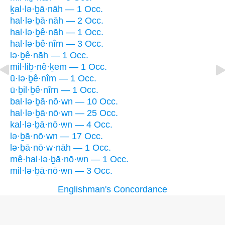
ḵal·lə·ḇā·nāh — 1 Occ.
hal·lə·ḇā·nāh — 2 Occ.
hal·lə·ḇê·nāh — 1 Occ.
hal·lə·ḇê·nîm — 3 Occ.
lə·ḇê·nāh — 1 Occ.
mil·liḇ·nê·ḵem — 1 Occ.
ū·lə·ḇê·nîm — 1 Occ.
ū·ḇil·ḇê·nîm — 1 Occ.
bal·lə·ḇā·nō·wn — 10 Occ.
hal·lə·ḇā·nō·wn — 25 Occ.
kal·lə·ḇā·nō·wn — 4 Occ.
lə·ḇā·nō·wn — 17 Occ.
lə·ḇā·nō·w·nāh — 1 Occ.
mê·hal·lə·ḇā·nō·wn — 1 Occ.
mil·lə·ḇā·nō·wn — 3 Occ.
Englishman's Concordance