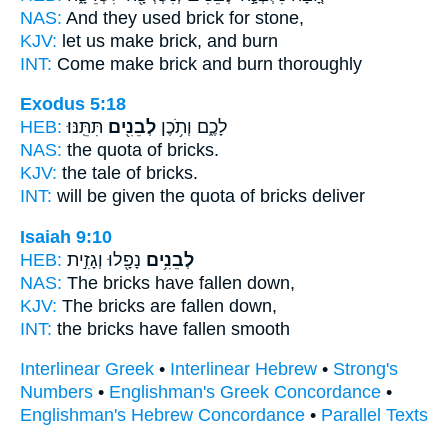
NAS:
And they used
brick
for stone,
KJV:
let us make
brick,
and burn
INT:
Come make
brick
and burn thoroughly
Exodus 5:18
HEB:
תִּתֵּֽנּוּ׃
לְבֵנִ֖ים
לָכֶ֑ם וְתֹ֥כֶן
NAS:
the quota
of bricks.
KJV:
the tale
of bricks.
INT:
will be given the quota
of bricks
deliver
Isaiah 9:10
HEB:
נָפָ֖לוּ וְגָזִ֣ית
לְבֵנִ֥ים
NAS:
The bricks
have fallen down,
KJV:
The bricks
are fallen down,
INT:
the bricks
have fallen smooth
Interlinear Greek
•
Interlinear Hebrew
•
Strong's
Numbers
•
Englishman's Greek Concordance
•
Englishman's Hebrew Concordance
•
Parallel Texts