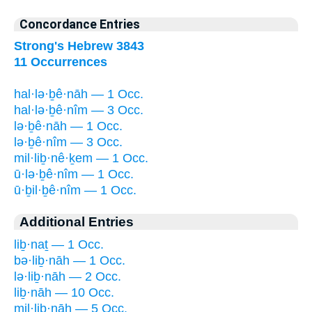
Concordance Entries
Strong's Hebrew 3843
11 Occurrences
hal·lə·ḇê·nāh — 1 Occ.
hal·lə·ḇê·nîm — 3 Occ.
lə·ḇê·nāh — 1 Occ.
lə·ḇê·nîm — 3 Occ.
mil·liḇ·nê·ḵem — 1 Occ.
ū·lə·ḇê·nîm — 1 Occ.
ū·ḇil·ḇê·nîm — 1 Occ.
Additional Entries
liḇ·naṯ — 1 Occ.
bə·liḇ·nāh — 1 Occ.
lə·liḇ·nāh — 2 Occ.
liḇ·nāh — 10 Occ.
mil·liḇ·nāh — 5 Occ.