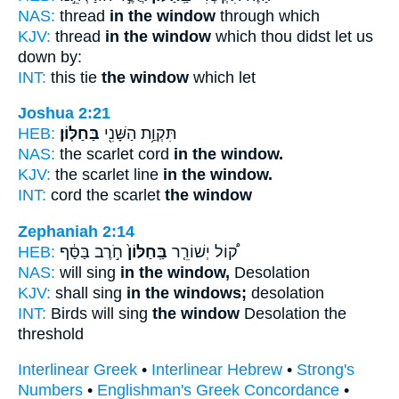
NAS:
thread
in the window
through which
KJV:
thread
in the window
which thou didst let us
down by:
INT:
this tie
the window
which let
Joshua 2:21
HEB:
בַּחַלּֽוֹן׃
תִּקְוַ֥ת הַשָּׁנִ֖י
NAS:
the scarlet cord
in the window.
KJV:
the scarlet line
in the window.
INT:
cord the scarlet
the window
Zephaniah 2:14
HEB:
חֹ֣רֶב בַּסַּ֔ף
בַּֽחַלּוֹן֙
ק֠וֹל יְשׁוֹרֵ֤ר
NAS:
will sing
in the window,
Desolation
KJV:
shall sing
in the windows;
desolation
INT:
Birds will sing
the window
Desolation the
threshold
Interlinear Greek
•
Interlinear Hebrew
•
Strong's
Numbers
•
Englishman's Greek Concordance
•