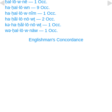
ḥal·lō·w·nê — 1 Occ.
ha·ḥal·lō·wn — 9 Occ.
ha·ḥal·lō·w·nîm — 1 Occ.
ha·ḥăl·lō·nō·wṯ — 2 Occ.
kə·ha·ḥăl·lō·nō·wṯ — 1 Occ.
wə·ḥal·lō·w·nāw — 1 Occ.
Englishman's Concordance