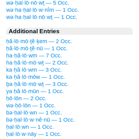
wə·ḥal·lō·nō·wṯ — 5 Occ.
wə·ha·ḥal·lō·w·nîm — 1 Occ.
wə·ha·ḥal·lō·nō·wṯ — 1 Occ.
Additional Entries
ḥă·lō·mō·ṯê·ḵem — 2 Occ.
ḥă·lō·mō·ṯê·nū — 1 Occ.
ha·ḥă·lō·wm — 7 Occ.
ha·ḥă·lō·mō·wṯ — 2 Occ.
ka·ḥă·lō·wm — 3 Occ.
ka·ḥă·lō·mōw — 1 Occ.
ḇa·ḥă·lō·mō·wṯ — 3 Occ.
ya·ḥă·lō·mūn — 1 Occ.
ḥō·lōn — 2 Occ.
wə·ḥō·lōn — 1 Occ.
bə·ḥal·lō·wn — 1 Occ.
bə·ḥal·lō·w·nê·nū — 1 Occ.
ḥal·lō·wn — 1 Occ.
ḥal·lō·w·nāy — 1 Occ.