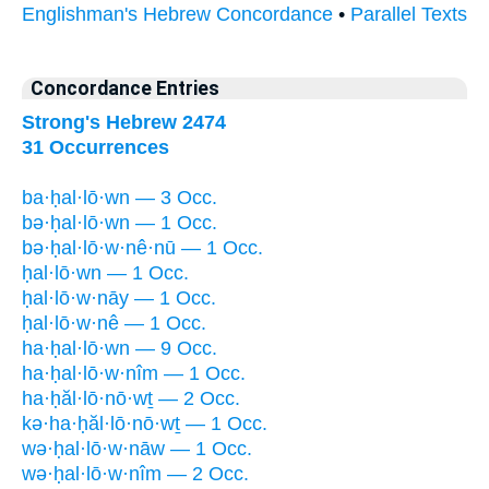
Englishman's Hebrew Concordance
•
Parallel Texts
Concordance Entries
Strong's Hebrew 2474
31 Occurrences
ba·ḥal·lō·wn — 3 Occ.
bə·ḥal·lō·wn — 1 Occ.
bə·ḥal·lō·w·nê·nū — 1 Occ.
ḥal·lō·wn — 1 Occ.
ḥal·lō·w·nāy — 1 Occ.
ḥal·lō·w·nê — 1 Occ.
ha·ḥal·lō·wn — 9 Occ.
ha·ḥal·lō·w·nîm — 1 Occ.
ha·ḥăl·lō·nō·wṯ — 2 Occ.
kə·ha·ḥăl·lō·nō·wṯ — 1 Occ.
wə·ḥal·lō·w·nāw — 1 Occ.
wə·ḥal·lō·w·nîm — 2 Occ.