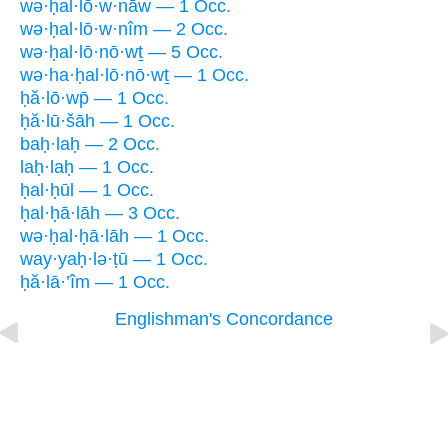
wə·ḥal·lō·w·nāw — 1 Occ.
wə·ḥal·lō·w·nîm — 2 Occ.
wə·ḥal·lō·nō·wṯ — 5 Occ.
wə·ha·ḥal·lō·nō·wṯ — 1 Occ.
ḥă·lō·wp̄ — 1 Occ.
ḥă·lū·šāh — 1 Occ.
baḥ·laḥ — 2 Occ.
laḥ·laḥ — 1 Occ.
ḥal·ḥūl — 1 Occ.
ḥal·ḥā·lāh — 3 Occ.
wə·ḥal·ḥā·lāh — 1 Occ.
way·yaḥ·lə·ṭū — 1 Occ.
ḥă·lā·’îm — 1 Occ.
Englishman's Concordance