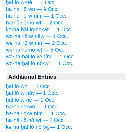
ḥal·lō·w·nê — 1 Occ.
ha·ḥal·lō·wn — 9 Occ.
ha·ḥal·lō·w·nîm — 1 Occ.
ha·ḥăl·lō·nō·wṯ — 2 Occ.
kə·ha·ḥăl·lō·nō·wṯ — 1 Occ.
wə·ḥal·lō·w·nāw — 1 Occ.
wə·ḥal·lō·w·nîm — 2 Occ.
wə·ḥal·lō·nō·wṯ — 5 Occ.
wə·ha·ḥal·lō·w·nîm — 1 Occ.
wə·ha·ḥal·lō·nō·wṯ — 1 Occ.
Additional Entries
ḥal·lō·wn — 1 Occ.
ḥal·lō·w·nāy — 1 Occ.
ḥal·lō·w·nê — 1 Occ.
ha·ḥal·lō·wn — 9 Occ.
ha·ḥal·lō·w·nîm — 1 Occ.
ha·ḥăl·lō·nō·wṯ — 2 Occ.
kə·ha·ḥăl·lō·nō·wṯ — 1 Occ.