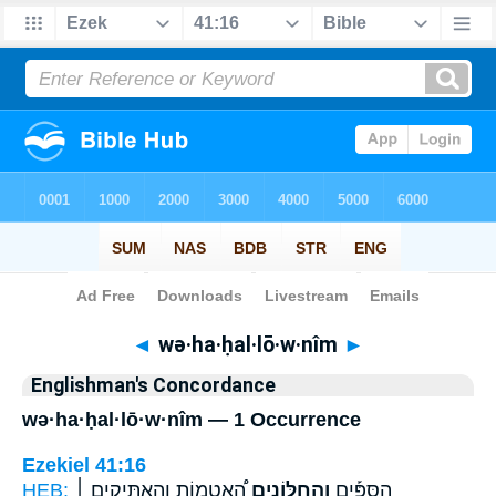
Bible
>
Strong's
> Hebrew
◄
wə·ha·ḥal·lō·w·nîm
►
Englishman's Concordance
wə·ha·ḥal·lō·w·nîm — 1 Occurrence
Ezekiel 41:16
HEB:
הָ֠אֲטֻמוֹת וְהָאַתִּיקִ֤ים ׀
וְהַחַלּוֹנִ֣ים
הַסִּפִּ֡ים