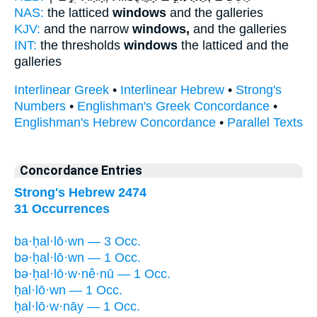
NAS:
the latticed
windows
and the galleries
KJV:
and the narrow
windows,
and the galleries
INT:
the thresholds
windows
the latticed and the
galleries
Interlinear Greek
•
Interlinear Hebrew
•
Strong's
Numbers
•
Englishman's Greek Concordance
•
Englishman's Hebrew Concordance
•
Parallel Texts
Concordance Entries
Strong's Hebrew 2474
31 Occurrences
ba·ḥal·lō·wn — 3 Occ.
bə·ḥal·lō·wn — 1 Occ.
bə·ḥal·lō·w·nê·nū — 1 Occ.
ḥal·lō·wn — 1 Occ.
ḥal·lō·w·nāy — 1 Occ.