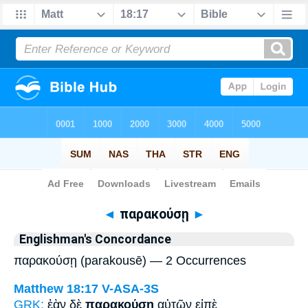
Bible
>
Strong's
> Greek
◄
παρακούσῃ
►
Englishman's Concordance
παρακούσῃ (parakousē) — 2 Occurrences
Matthew 18:17
V-ASA-3S
GRK:
ἐὰν δὲ
παρακούσῃ
αὐτῶν εἰπὲ