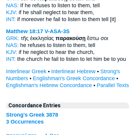
NAS:
If
he refuses
to listen to them, tell
KJV:
if
he shall neglect to hear
them,
INT:
if moreover
he fail to listen to
them tell [it]
Matthew 18:17
V-ASA-3S
GRK:
τῆς ἐκκλησίας
παρακούσῃ
ἔστω σοι
NAS:
he refuses
to listen
to them, tell
KJV:
if
he neglect to hear
the church,
INT:
the church
he fail to listen to
let him be to you
Interlinear Greek
•
Interlinear Hebrew
•
Strong's
Numbers
•
Englishman's Greek Concordance
•
Englishman's Hebrew Concordance
•
Parallel Texts
Concordance Entries
Strong's Greek 3878
3 Occurrences