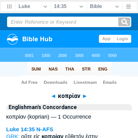
Bible
>
Strong's
> Greek
◄
κοπρίαν
►
Englishman's Concordance
κοπρίαν (koprian) — 1 Occurrence
Luke 14:35
N-AFS
GRK:
οὔτε εἰς
κοπρίαν
εὔθετόν ἐστιν