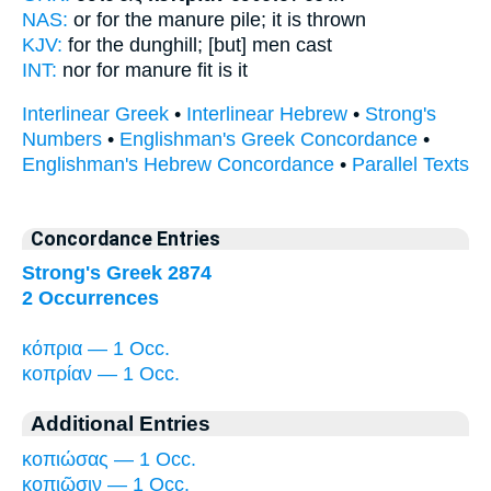
NAS:
or
for the manure pile;
it is thrown
KJV:
for
the dunghill;
[but] men cast
INT:
nor for
manure
fit is it
Interlinear Greek
•
Interlinear Hebrew
•
Strong's
Numbers
•
Englishman's Greek Concordance
•
Englishman's Hebrew Concordance
•
Parallel Texts
Concordance Entries
Strong's Greek 2874
2 Occurrences
κόπρια — 1 Occ.
κοπρίαν — 1 Occ.
Additional Entries
κοπιώσας — 1 Occ.
κοπιῶσιν — 1 Occ.