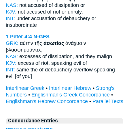
NAS:
not accused
of dissipation
or
KJV:
not accused
of riot
or unruly.
INT:
under accusation
of debauchery
or
insubordinate
1 Peter 4:4
N-GFS
GRK:
αὐτὴν τῆς
ἀσωτίας
ἀνάχυσιν
βλασφημοῦντες
NAS:
excesses
of dissipation,
and they malign
KJV:
excess
of riot,
speaking evil of
INT:
same the
of debauchery
overflow speaking
evil [of you]
Interlinear Greek
•
Interlinear Hebrew
•
Strong's
Numbers
•
Englishman's Greek Concordance
•
Englishman's Hebrew Concordance
•
Parallel Texts
Concordance Entries