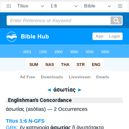
Bible
>
Strong's
> Greek
◄
ἀσωτίας
►
Englishman's Concordance
ἀσωτίας (asōtias) — 2 Occurrences
Titus 1:6
N-GFS
GRK:
ἐν κατηγορίᾳ
ἀσωτίας
ἢ ἀνυπότακτα