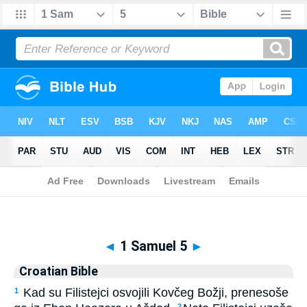
Biblia
>
Croatian Bible
> 1 Samuel 5
◄
1 Samuel 5
►
Croatian Bible
Kad su Filistejci osvojili Kovčeg Božji, prenesoše
1
2