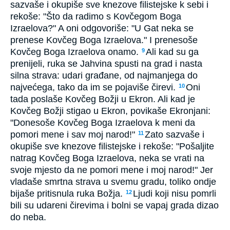
sazvaše i okupiše sve knezove filistejske k sebi i
rekoše: "Što da radimo s Kovčegom Boga
Izraelova?" A oni odgovoriše: "U Gat neka se
prenese Kovčeg Boga Izraelova." I prenesoše
Kovčeg Boga Izraelova onamo.
Ali kad su ga
9
prenijeli, ruka se Jahvina spusti na grad i nasta
silna strava: udari građane, od najmanjega do
najvećega, tako da im se pojaviše čirevi.
Oni
10
tada poslaše Kovčeg Božji u Ekron. Ali kad je
Kovčeg Božji stigao u Ekron, povikaše Ekronjani:
"Donesoše Kovčeg Boga Izraelova k meni da
pomori mene i sav moj narod!"
Zato sazvaše i
11
okupiše sve knezove filistejske i rekoše: "Pošaljite
natrag Kovčeg Boga Izraelova, neka se vrati na
svoje mjesto da ne pomori mene i moj narod!" Jer
vladaše smrtna strava u svemu gradu, toliko ondje
bijaše pritisnula ruka Božja.
Ljudi koji nisu pomrli
12
bili su udareni čirevima i bolni se vapaj grada dizao
do neba.