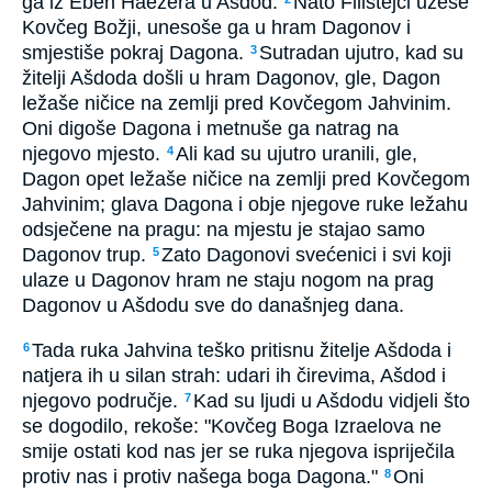
ga iz Eben Haezera u Ašdod.
Nato Filistejci uzeše
Kovčeg Božji, unesoše ga u hram Dagonov i
smjestiše pokraj Dagona.
Sutradan ujutro, kad su
3
žitelji Ašdoda došli u hram Dagonov, gle, Dagon
ležaše ničice na zemlji pred Kovčegom Jahvinim.
Oni digoše Dagona i metnuše ga natrag na
njegovo mjesto.
Ali kad su ujutro uranili, gle,
4
Dagon opet ležaše ničice na zemlji pred Kovčegom
Jahvinim; glava Dagona i obje njegove ruke ležahu
odsječene na pragu: na mjestu je stajao samo
Dagonov trup.
Zato Dagonovi svećenici i svi koji
5
ulaze u Dagonov hram ne staju nogom na prag
Dagonov u Ašdodu sve do današnjeg dana.
Tada ruka Jahvina teško pritisnu žitelje Ašdoda i
6
natjera ih u silan strah: udari ih čirevima, Ašdod i
njegovo područje.
Kad su ljudi u Ašdodu vidjeli što
7
se dogodilo, rekoše: "Kovčeg Boga Izraelova ne
smije ostati kod nas jer se ruka njegova ispriječila
protiv nas i protiv našega boga Dagona."
Oni
8