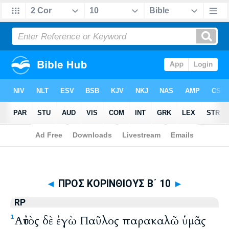
Biblia
>
Byzantine
> ΠΡΟΣ ΚΟΡΙΝΘΙΟΥΣ Β΄ 10
◄
ΠΡΟΣ ΚΟΡΙΝΘΙΟΥΣ Β΄ 10
►
RP
Αὐτὸς δὲ ἐγὼ Παῦλος παρακαλῶ ὑμᾶς
1