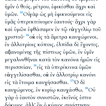
ἡμῖν ὁ θεός, μέτρου, ἐφικέσθαι ἄχρι καὶ
ὑμῶν.
Οὐ γὰρ ὡς μὴ ἐφικνούμενοι εἰς
14
ὑμᾶς ὑπερεκτείνομεν ἑαυτούς· ἄχρι γὰρ
καὶ ὑμῶν ἐφθάσαμεν ἐν τῷ εὐαγγελίῳ τοῦ
χριστοῦ·
οὐκ εἰς τὰ ἄμετρα καυχώμενοι,
15
ἐν ἀλλοτρίοις κόποις, ἐλπίδα δὲ ἔχοντες,
αὐξανομένης τῆς πίστεως ὑμῶν, ἐν ὑμῖν
μεγαλυνθῆναι κατὰ τὸν κανόνα ἡμῶν εἰς
περισσείαν,
εἰς τὰ ὑπερέκεινα ὑμῶν
16
εὐαγγελίσασθαι, οὐκ ἐν ἀλλοτρίῳ κανόνι
εἰς τὰ ἕτοιμα καυχήσασθαι.
Ὁ δὲ
17
καυχώμενος, ἐν κυρίῳ καυχάσθω.
Οὐ
18
γὰρ ὁ ἑαυτὸν συνιστῶν, ἐκεῖνός ἐστιν
δόκιμος, ἀλλ’ ὃν ὁ κύριος συνίστησιν.