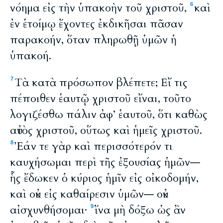
νόημα εἰς τὴν ὑπακοὴν τοῦ χριστοῦ,
καὶ
6
ἐν ἑτοίμῳ ἔχοντες ἐκδικῆσαι πᾶσαν
παρακοήν, ὅταν πληρωθῇ ὑμῶν ἡ
ὑπακοή.
Tὰ κατὰ πρόσωπον βλέπετε; Εἴ τις
7
πέποιθεν ἑαυτῷ χριστοῦ εἴναι, τοῦτο
λογιζέσθω πάλιν ἀφ’ ἑαυτοῦ, ὅτι καθὼς
αὐτὸς χριστοῦ, οὕτως καὶ ἡμεῖς χριστοῦ.
Ἐάν τε γὰρ καὶ περισσότερόν τι
8
καυχήσωμαι περὶ τῆς ἐξουσίας ἡμῶν―
ἧς ἔδωκεν ὁ κύριος ἡμῖν εἰς οἰκοδομήν,
καὶ οὐκ εἰς καθαίρεσιν ὑμῶν― οὐκ
αἰσχυνθήσομαι·
ἵνα μὴ δόξω ὡς ἂν
9