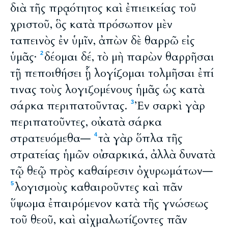
διὰ τῆς πρᾳότητος καὶ ἐπιεικείας τοῦ
χριστοῦ, ὃς κατὰ πρόσωπον μὲν
ταπεινὸς ἐν ὑμῖν, ἀπὼν δὲ θαρρῶ εἰς
ὑμᾶς·
δέομαι δέ, τὸ μὴ παρὼν θαρρῆσαι
2
τῇ πεποιθήσει ᾗ λογίζομαι τολμῆσαι ἐπί
τινας τοὺς λογιζομένους ἡμᾶς ὡς κατὰ
σάρκα περιπατοῦντας.
Ἐν σαρκὶ γὰρ
3
περιπατοῦντες, οὐ κατὰ σάρκα
στρατευόμεθα―
τὰ γὰρ ὅπλα τῆς
4
στρατείας ἡμῶν οὐ σαρκικά, ἀλλὰ δυνατὰ
τῷ θεῷ πρὸς καθαίρεσιν ὀχυρωμάτων―
λογισμοὺς καθαιροῦντες καὶ πᾶν
5
ὕψωμα ἐπαιρόμενον κατὰ τῆς γνώσεως
τοῦ θεοῦ, καὶ αἰχμαλωτίζοντες πᾶν