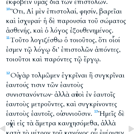
ἐκφοβεῖν ὑμᾶς διὰ τῶν ἐπιστολῶν.
Ὅτι, Αἱ μὲν ἐπιστολαί, φησίν, βαρεῖαι
10
καὶ ἰσχυραί· ἡ δὲ παρουσία τοῦ σώματος
ἀσθενής, καὶ ὁ λόγος ἐξουθενημένος.
Tοῦτο λογιζέσθω ὁ τοιοῦτος, ὅτι οἷοί
11
ἐσμεν τῷ λόγῳ δι’ ἐπιστολῶν ἀπόντες,
τοιοῦτοι καὶ παρόντες τῷ ἔργῳ.
Οὐ γὰρ τολμῶμεν ἐγκρῖναι ἢ συγκρῖναι
12
ἑαυτούς τισιν τῶν ἑαυτοὺς
συνιστανόντων· ἀλλὰ αὐτοὶ ἐν ἑαυτοῖς
ἑαυτοὺς μετροῦντες, καὶ συγκρίνοντες
ἑαυτοὺς ἑαυτοῖς, οὐ συνιοῦσιν.
Ἡμεῖς δὲ
13
οὐχὶ εἰς τὰ ἄμετρα καυχησόμεθα, ἀλλὰ
κατὰ τὸ μέτρον τοῦ κανόνος οὗ ἐμέρισεν