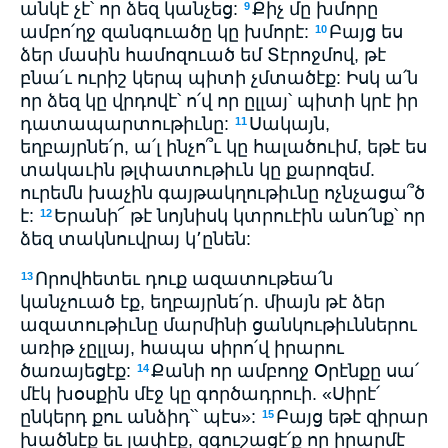
անկէ չէ՝ որ ձեզ կանչեց:
Քիչ մը խմորը
9
ամբո՛ղջ զանգուածը կը խմորէ:
Բայց ես
10
ձեր մասին համոզուած եմ Տէրոջմով, թէ
բնա՛ւ ուրիշ կերպ պիտի չմտածէք: Իսկ ա՛ն
որ ձեզ կը վրդովէ՝ ո՛վ որ ըլլայ՝ պիտի կրէ իր
դատապարտութիւնը:
Սակայն,
11
եղբայրնե՛ր, ա՛լ ինչո՞ւ կը հալածուիմ, եթէ ես
տակաւին թլփատութիւն կը քարոզեմ.
ուրեմն խաչին գայթակղութիւնը ոչնչացա՞ծ
է:
Երանի՜ թէ նոյնիսկ կտրուէին անո՛նք՝ որ
12
ձեզ տակնուվրայ կ՚ընեն:
Որովհետեւ դուք ազատութեա՛ն
13
կանչուած էք, եղբայրնե՛ր. միայն թէ ձեր
ազատութիւնը մարմինի ցանկութիւններու
առիթ չըլլայ, հապա սիրո՛վ իրարու
ծառայեցէք:
Քանի որ ամբողջ Օրէնքը սա՛
14
մէկ խօսքին մէջ կը գործադրուի. «Սիրէ՛
ընկերդ քու անձիդ՝՝ պէս»:
Բայց եթէ զիրար
15
խածնէք եւ լափէք, զգուշացէ՛ք որ իրարմէ