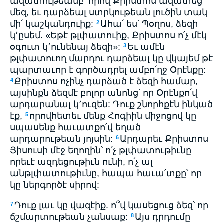
ազատութեամբ՝ որով Քրիստոս ազատեց
մեզ, եւ դարձեալ ստրկութեան լուծին տակ
մի՛ կաշկանդուիք:
Ահա՛ ես՝ Պօղոս, ձեզի
2
կ՚ըսեմ. «Եթէ թլփատուիք, Քրիստոս ո՛չ մէկ
օգուտ կ՚ունենայ ձեզի»:
Եւ ամէն
3
թլփատուող մարդու դարձեալ կը վկայեմ թէ
պարտաւոր է գործադրել ամբո՛ղջ Օրէնքը:
Քրիստոս ոչինչ դարձած է ձեզի համար,
4
այսինքն ձեզմէ բոլոր անոնց՝ որ Օրէնքո՛վ
արդարանալ կ՚ուզեն: Դուք շնորհքէն ինկած
էք,
որովհետեւ մենք Հոգիին միջոցով կը
5
սպասենք հաւատքո՛վ եղած
արդարութեան յոյսին:
Արդարեւ Քրիստոս
6
Յիսուսի մէջ եղողին՝ ո՛չ թլփատութիւնը
որեւէ ազդեցութիւն ունի, ո՛չ ալ
անթլփատութիւնը, հապա հաւա՛տքը՝ որ
կը ներգործէ սիրով:
Դուք լաւ կը վազէիք. ո՞վ կասեցուց ձեզ՝ որ
7
ճշմարտութեան չանսաք:
Այս դրդումը
8