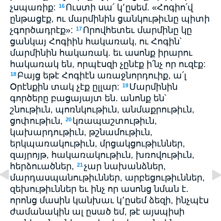
չսպառիք:
Ուստի սա՛ կ՚ըսեմ. «Հոգիո՛վ
16
ընթացէք, ու մարմինին ցանկութիւնը պիտի
չգործադրէք»:
Որովհետեւ մարմինը կը
17
ցանկայ Հոգիին հակառակ, ու Հոգին՝
մարմինին հակառակ. եւ ասոնք իրարու
հակառակ են, որպէսզի չընէք ի՛նչ որ ուզէք:
Բայց եթէ Հոգիէն առաջնորդուիք, ա՛լ
18
Օրէնքին տակ չէք ըլլար:
Մարմինին
19
գործերը բացայայտ են. անոնք են՝
շնութիւն, պոռնկութիւն, անմաքրութիւն,
ցոփութիւն,
կռապաշտութիւն,
20
կախարդութիւն, թշնամութիւն,
երկպառակութիւն, մրցակցութիւններ,
զայրոյթ, հակառակութիւն, խռովութիւն,
հերձուածներ,
չար նախանձներ,
21
մարդասպանութիւններ, արբեցութիւններ,
զեխութիւններ եւ ինչ որ ասոնց նման է.
որոնց մասին կանխաւ կ՚ըսեմ ձեզի, ինչպէս
ժամանակին ալ ըսած եմ, թէ այսպիսի