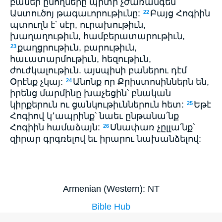
բաներ ընողները պիտի չժառանգեն
Աստուծոյ թագաւորութիւնը:
Բայց Հոգիին
22
պտուղն է՝ սէր, ուրախութիւն,
խաղաղութիւն, համբերատարութիւն,
քաղցրութիւն, բարութիւն,
23
հաւատարմութիւն, հեզութիւն,
ժուժկալութիւն. այսպիսի բաներու դէմ
Օրէնք չկայ:
Անոնք որ Քրիստոսիններն են,
24
իրենց մարմինը խաչեցին՝ բնական
կիրքերուն ու ցանկութիւններուն հետ:
Եթէ
25
Հոգիով կ՚ապրինք՝ նաեւ ընթանա՛նք
Հոգիին համաձայն:
Սնափառ չըլլա՛նք՝
26
զիրար գրգռելով եւ իրարու նախանձելով:
Armenian (Western): NT
Bible Hub